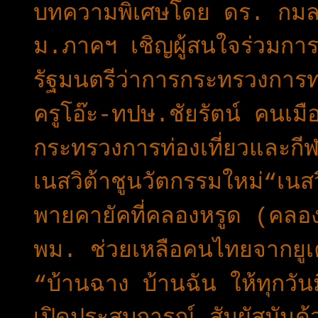
บทความพิเศษโดย ดร. กมล 
ม.ภาคฯ เชิญผู้สนใจร่วมก
รัฐมนตรีว่าการกระทรวงการท่
ครูโอ๊ะ-ทปษ.ชัยรัตน์ คนเ
กระทรวงการท่องเที่ยวและกี
เนสวิต้าชูนวัตกรรมใหม่“เนสว
พายคายัคที่คลองหรูด (คลอง
พม. ช่วยเหลือคนไทยจากยูเ
“บ้านฉาง บ้านฉัน ให้ทุกวันมี