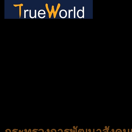
ช้าหมด อดนะจ้ะ เปิดแค่พีเรี
กระเป๋า 20 กก. 🌐 กดจองทัว
@gotrueworld คลิ้ก https
จองทัวร์ 02-2121-037, 0
308-7522, (ทุกวัน) 📱 06
#trueworld #trueworldtrav
#korea #busan #ทัวร์ไฟไหม้
กระทรวงการพัฒนาสังคมแ