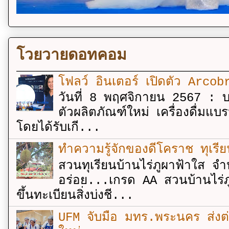
โวยวายดอทคอม
โฟลว์ อินเตอร์ เปิดตัว Arcobr
วันที่ 8 พฤศจิกายน 2567 : บร
ตัวผลิตภัณฑ์ใหม่ เครื่องดื่ม
โดยได้รับเกี...
ทำความรู้จักของดีโคราช ทุเรีย
สวนทุเรียนบ้านไร่ภูผาฟ้าใส จำ
อร่อย...เกรด AA สวนบ้านไร่ภู
ขึ้นทะเบียนสิ่งบ่งชี...
UFM จับมือ มทร.พระนคร ส่งต่ออง