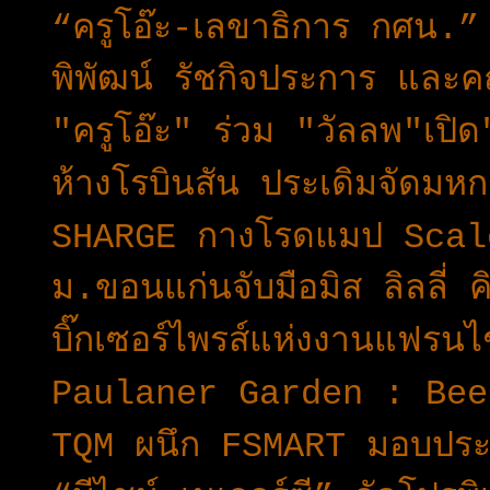
“ครูโอ๊ะ-เลขาธิการ กศน.
พิพัฒน์ รัชกิจประการ และค
"ครูโอ๊ะ" ร่วม "วัลลพ"เป
ห้างโรบินสัน ประเดิมจัดมห
SHARGE กางโรดแมป Scal
ม.ขอนแก่นจับมือมิส ลิลลี่
บิ๊กเซอร์ไพรส์แห่งงานแฟร
Paulaner Garden : Bee
TQM ผนึก FSMART มอบประกั