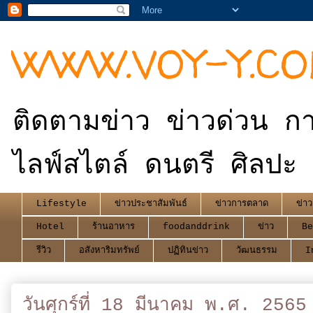
WWW.VOY-Y.C
ติดตามข่าว ข่าวด่วน กา
ไลฟ์สไตล์ ดนตรี ศิลปะ 
Lifestyle
ข่าวประชาสัมพันธ์
ข่าวการตลาด
ข่าว
Hotel
ร้านอาหาร
foodanddrink
ข่าว
Be
รีวิว
อสังหาริมทรัพย์
ปฏิทินข่าว
วัฒนธรรม
I
วันศุกร์ที่ 18 มีนาคม พ.ศ. 2565