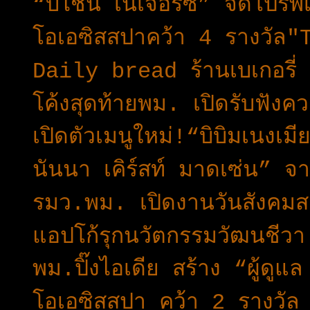
“บีไชน์ เนเจอร์ซี” จัดโปรพิ
โอเอซิสสปาคว้า 4 รางวั
Daily bread ร้านเบเกอร
โค้งสุดท้ายพม. เปิดรับฟัง
เปิดตัวเมนูใหม่!“บิบิมเนงเม
นันนา เคิร์สท์ มาดเซ่น” 
รมว.พม. เปิดงานวันสังคมส
แอปโก้รุกนวัตกรรมวัฒนชีวา
พม.ปิ๊งไอเดีย สร้าง “ผู้ด
โอเอซิสสปา คว้า 2 รางว