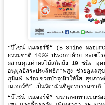
“บีไชน์ เนเจอร์ซี” (B Shine NaturC
ธรรมชาติ 100% ประกอบด้วย อะเซโรลา
ผสานคุณค่าผลไม้สกัดถึง 10 ชนิด อุด
อนุมูลอิสระประสิทธิภาพสูง ช่วยดูแลสุ
ภูมิแพ้ พร้อมช่วยบำรุงผิวให้ใส สุขภา
เนเจอร์ซี” เป็นวิตามินซีสูตรธรรมชา
“บีไชน์ เนเจอร์ซี” ขนาดพกพาแบบซอง