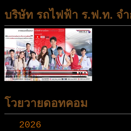
บริษัท รถไฟฟ้า ร.ฟ.ท. จำ
โวยวายดอทคอม
►
2026
(165)