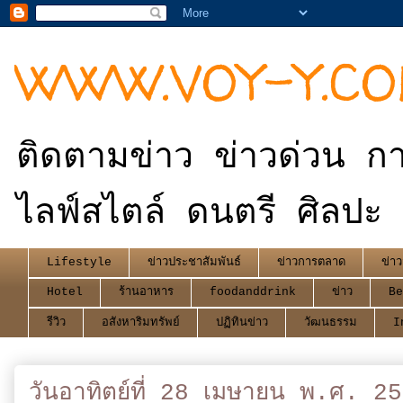
WWW.VOY-Y.C
ติดตามข่าว ข่าวด่วน กา
ไลฟ์สไตล์ ดนตรี ศิลปะ 
Lifestyle
ข่าวประชาสัมพันธ์
ข่าวการตลาด
ข่าว
Hotel
ร้านอาหาร
foodanddrink
ข่าว
Be
รีวิว
อสังหาริมทรัพย์
ปฏิทินข่าว
วัฒนธรรม
I
วันอาทิตย์ที่ 28 เมษายน พ.ศ. 2