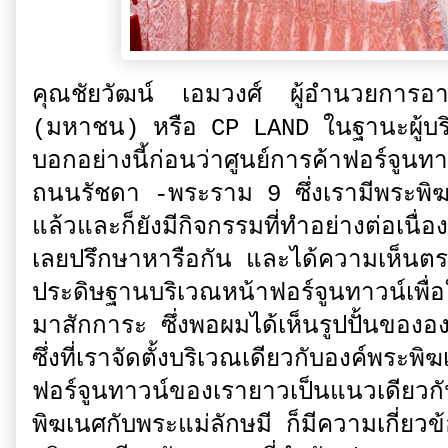
คุณชัยวัฒน์ เอมวงศ์ ผู้อำนวยการอา
(มหาชน) หรือ CP LAND ในฐานะผู้บร
บอกอย่างนี้ก่อนว่าศูนย์การค้าฟอร์จูนท
ถนนรัชดา -พระราม 9 ซึ่งเรามีพระพิฆเนศ
แล้วและก็ยังมีกิจกรรมที่ทำอย่างต่อเนื่
เลยปรึกษาหารือกัน และได้ความเห็นตรง
ประดิษฐานบริเวณหน้าฟอร์จูนทาวน์เพื่อใ
มาสักการะ ซึ่งพอผมได้เห็นรูปปั้นขององค
ซึ่งที่เราจัดตั้งบริเวณเดียวกับองค์พระพิ
ฟอร์จูนทาวน์ของเรายาวเป็นแนวเดียวกั
พิฆเนศกับพระแม่ลักษมี ก็มีความเกี่ยวข