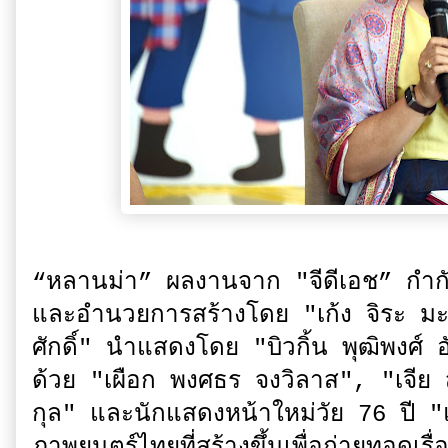
“หลานม่า” ผลงานจาก "จีดีเอช” กำกั
และอำนวยการสร้างโดย "เก้ง จิระ มะล
ศักดิ์" นำแสดงโดย "บิวกิ้น พุฒิพงศ์
ด้วย "เผือก พงศธร จงวิลาส", "เจีย 
กุล" และนักแสดงหน้าใหม่วัย 76 ปี
ภาพยนตร์ไทยที่สร้างขึ้นเพื่อถ่ายทอดเร