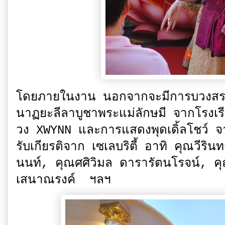
โดยภายในงาน นอกจากจะมีการบวงสรวง
นาฏยะลีลาบูชาพระแม่ลักษมี จากโรงเ
วง XWYNN และการแสดงพุดเดิ้ลโชว์ จาก
รับเกียรติจาก เซเลบริตี้ อาทิ คุณวีร
นนท์, คุณศศิวิมล ดารารัตนโรจน์, ค
เสนาณรงค์ ฯลฯ