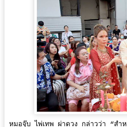
หมอจุ๊บ ไพ่เทพ ผ่าดวง กล่าวว่า “สำห