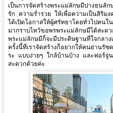
เป็นการจัดสร้างพระแม่ลักษมีปางธนลั
รัก ความร่ำรวย ให้เพื่อความเป็นสิริม
ได้เปิดโอกาสให้ผู้ศรัทธาโดยทั่วไปคน
มากราบไหว้ขอพรพระแม่ลักษมีได้สะดวกมา
พระแม่ลักษมีก็จะมีประดิษฐานที่ใจกลาง
ครั้งนี้ที่เราจัดสร้างก็อยากให้คนย่านรั
ระ แบบง่ายๆ ใกล้บ้านบ้าง และฟอร์จูนท
สะดวกด้วยค่ะ