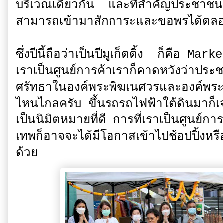
บริเวณเดียวกัน และที่สำคัญประชาชนท
สามารถเข้ามาสักการะและขอพรได้ตล
ซึ่งปีนี้ถือว่าเป็นปีมูเก็ตติ้ง ก็คือ Mar
เราเป็นศูนย์การค้าเราก็คาดหวังว่าประ
ศรัทธาในองค์พระพิฆเนศวรและองค์พระแม
ไหนไกลครับ ขึ้นรถรถไฟฟ้าใต้ดินมาก็เ
เป็นนิมิตหมายที่ดี การที่เราเป็นศูนย์
เทพก็อาจจะได้มีโอกาสเข้าไปช้อปปิ้งห
ด้วย