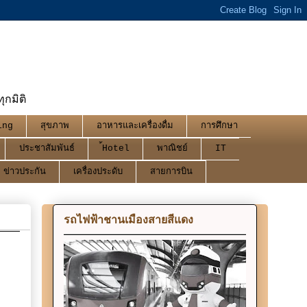
กมิติ
ing
สุขภาพ
อาหารและเครื่องดื่ม
การศึกษา
ประชาสัมพันธ์
้Hotel
พาณิชย์
IT
ข่าวประกัน
เครื่องประดับ
สายการบิน
รถไฟฟ้าชานเมืองสายสีแดง