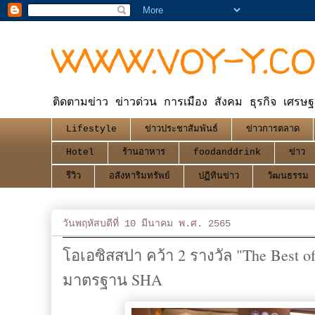
WWW.VOY-Y.C
ติดตามข่าว ข่าวด่วน การเมือง สังคม ธุรกิจ เศรษฐ
Lifestyle
ข่าวประชาสัมพันธ์
ข่าวการตลาด
Hotel
ร้านอาหาร
foodanddrink
ข่าว
รีวิว
อสังหาริมทรัพย์
ปฏิทินข่าว
วัฒนธรรม
วันพฤหัสบดีที่ 10 มีนาคม พ.ศ. 2565
โอเอซิสสปา คว้า 2 รางวัล "The Bes
มาตรฐาน SHA