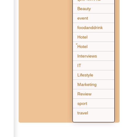
Beauty
event
foodanddrink
Hotel
้Hotel
Interviews
IT
Lifestyle
Marketing
Review
sport
travel