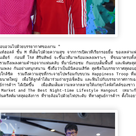
รมที่อบอวนไปด้วยบรรยากาศของงาน "
อลล์ ชั้น M ที่เต็มไปด้วยความสุข จากการเปิดเวทีเรียกรอยยิ้ม ของเหล่าแ
ดียร์ ก่อนที่ โรส ศิรินทิพย์ จะขึ้นเวทีมาพร้อมเพลงเพราะๆ ที่ขนมาครบทั้ง
้ รวมถึงเพลงตามคำขอจากแฟนคลับ ที่มานั่งรอชม กันแบบเต็มพื้นที่ และพิเศษสุ
เพลง กันอย่างสนุกสนาน ซึ่งถือว่าเป็นมินิคอนเสิร์ต สุดชิลในบรรยากาศสุดอบอุ
บบใกล้ชิด รวมถึงความสุขที่กระจายไปพร้อมกับขบวน Happiness Troop ที่ม
นาดใหญ่ เพื่อให้ลูกค้าได้มาร่วมถ่ายรูปเช็คอิน และฟินไปกับบรรยากาศการเฉ
นย์การค้าฯ ได้เปิดขึ้น เพื่อเติมเต็มความหลากหลายให้แก่ทุกไลฟ์สไตล์ของชาว
yle Market and The Best Night-time Lifestyle Hangout เหมาะก
คริสต์มาสสุดอลังการ ที่รายล้อมไปด้วยไฟประดับ ที่ทางศูนย์การค้าฯ ตั้งใจอย