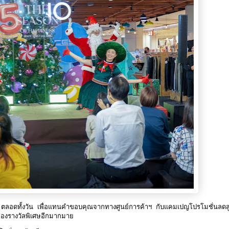
 ตลอดทั้งวัน เพื่อแทนคำขอบคุณจากทางศูนย์การค้าฯ กับแคมเปญโปรโมชั่นลดสู
ของรางวัลพิเศษอีกมากมาย