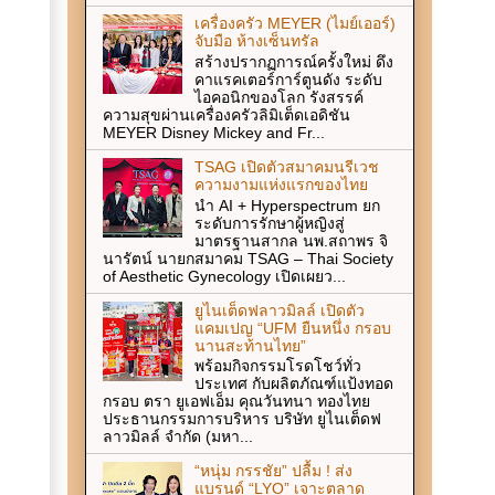
เครื่องครัว MEYER (ไมย์เออร์)
จับมือ ห้างเซ็นทรัล
สร้างปรากฏการณ์ครั้งใหม่ ดึง
คาแรคเตอร์การ์ตูนดัง ระดับ
ไอคอนิกของโลก รังสรรค์
ความสุขผ่านเครื่องครัวลิมิเต็ดเอดิชัน
MEYER Disney Mickey and Fr...
TSAG เปิดตัวสมาคมนรีเวช
ความงามแห่งแรกของไทย
นำ AI + Hyperspectrum ยก
ระดับการรักษาผู้หญิงสู่
มาตรฐานสากล นพ.สถาพร จิ
นารัตน์ นายกสมาคม TSAG – Thai Society
of Aesthetic Gynecology เปิดเผยว...
ยูไนเต็ดฟลาวมิลล์ เปิดตัว
แคมเปญ “UFM ยืนหนึ่ง กรอบ
นานสะท้านไทย”
พร้อมกิจกรรมโรดโชว์ทั่ว
ประเทศ กับผลิตภัณฑ์แป้งทอด
กรอบ ตรา ยูเอฟเอ็ม คุณวันทนา ทองไทย
ประธานกรรมการบริหาร บริษัท ยูไนเต็ดฟ
ลาวมิลล์ จำกัด (มหา...
“หนุ่ม กรรชัย” ปลื้ม ! ส่ง
แบรนด์ “LYO” เจาะตลาด