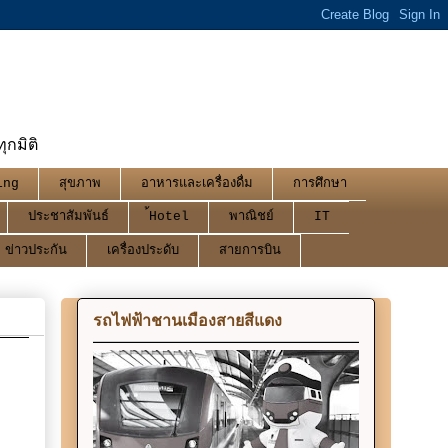
กมิติ
ing
สุขภาพ
อาหารและเครื่องดื่ม
การศึกษา
ประชาสัมพันธ์
้Hotel
พาณิชย์
IT
ข่าวประกัน
เครื่องประดับ
สายการบิน
รถไฟฟ้าชานเมืองสายสีแดง