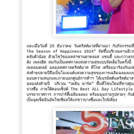
และเมื่อวันที่ 25 ธันวาคม วันคริสต์มาสที่ผ่านมา กับกิจกร
The Season of Happiness 2024" จัดขึ้นบริเวณลานอีเวนท์ฮ
คลับตัวน้อย ด้วยโชว์ของเหล่าซานตาคลอส แซนตี้ และกวางเรนเ
ดัง เพลงฮิต สมกับเป็นเทศกาลแห่งความสุขแบบจัดเต็มในครั้งนี
เพลงเมดเลย์ ฉลองเทศกาลคริสต์มาส ที่โรส เตรียมมาร้องกับแฟน
ส่งท้ายปลายปีถือเป็นโมเมนต์แห่งความสุขของการเฉลิมฉลองแ
มอบความสนุกและภายนอกศูนย์การค้าฯ ได้เนรมิตต้นคริสต์มาสข
ฉลองส่งท้ายปี บริเวณ “เพลิน พาร์ค” พื้นที่โซนใหม่ที่ทางศู
บางซื่อ ภายใต้คอนเซ็ปต์ The Best ALL Day Lifest
บรรยากาศการ การปาร์ตี้เฉลิมฉลอง พร้อมมุมถ่ายรูปสวยๆ กับต้น
เป็นจุดเช็คอินอัพโซเซียลให้แก่ชาวบางซื่อและใกล้เคียง