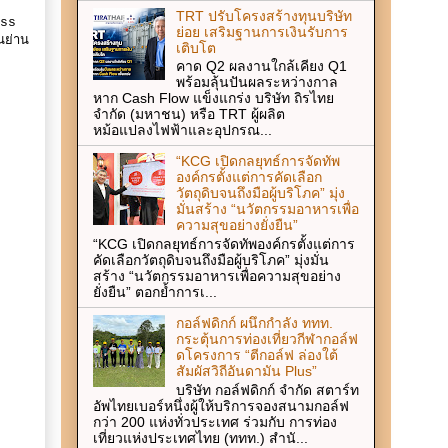
TRT ปรับโครงสร้างทุนบริษัท
ess
ย่อย เสริมฐานการเงินรับการ
นย่าน
เติบโต
คาด Q2 ผลงานใกล้เคียง Q1
พร้อมลุ้นปันผลระหว่างกาล
หาก Cash Flow แข็งแกร่ง บริษัท ถิรไทย
จำกัด (มหาชน) หรือ TRT ผู้ผลิต
หม้อแปลงไฟฟ้าและอุปกรณ...
“KCG เปิดกลยุทธ์การจัดทัพ
องค์กรตั้งแต่การคัดเลือก
วัตถุดิบจนถึงมือผู้บริโภค” มุ่ง
มั่นสร้าง “นวัตกรรมอาหารเพื่อ
ความสุขอย่างยั่งยืน”
“KCG เปิดกลยุทธ์การจัดทัพองค์กรตั้งแต่การ
คัดเลือกวัตถุดิบจนถึงมือผู้บริโภค” มุ่งมั่น
สร้าง “นวัตกรรมอาหารเพื่อความสุขอย่าง
ยั่งยืน” ตอกย้ำการเ...
กอล์ฟดิกก์ ผนึกกำลัง ททท.
กระตุ้นการท่องเที่ยวกีฬากอล์ฟ
ดโครงการ “ตีกอล์ฟ ล่องใต้
สัมผัสวิถีอันดามัน Plus”
บริษัท กอล์ฟดิกก์ จำกัด สตาร์ท
อัพไทยเบอร์หนึ่งผู้ให้บริการจองสนามกอล์ฟ
กว่า 200 แห่งทั่วประเทศ ร่วมกับ การท่อง
เที่ยวแห่งประเทศไทย (ททท.) สำนั...