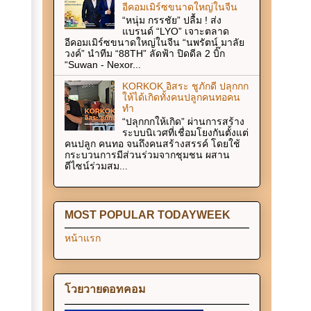
อีคอมเมิร์ซขนาดใหญ่ในจีน
“หนุ่ม กรรชัย” ปลื้ม ! ส่ง
แบรนด์ “LYO” เจาะตลาด
อีคอมเมิร์ซขนาดใหญ่ในจีน “นพรัตน์ มาลัย
วงค์” นำทีม “88TH” ลัดฟ้า ปิดดีล 2 บิ๊ก
“Suwan - Nexor...
KORKOK อิสระ ชูภักดี ปลุกกก
ให้ได้เกิดทั้งคนปลูกคนทอคน
ทำ
“ปลุกกกให้เกิด” ผ่านการสร้าง
ระบบนิเวศที่เชื่อมโยงกันตั้งแต่
คนปลูก คนทอ จนถึงคนสร้างสรรค์ โดยใช้
กระบวนการมีส่วนร่วมจากชุมชน ผสาน
ดีไซน์ร่วมสม...
MOST POPULAR TODAYWEEK
หน้าแรก
โวยวายดอทคอม