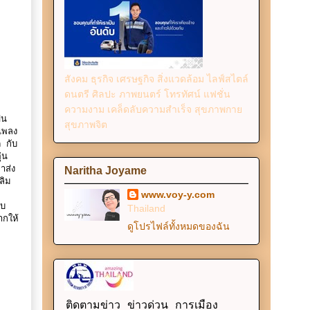
สังคม ธุรกิจ เศรษฐกิจ สิ่งแวดล้อม ไลฟ์สไตล์
ดนตรี ศิลปะ ภาพยนตร์ โทรทัศน์ แฟชั่น
ความงาม เคล็ดลับความสำเร็จ สุขภาพกาย
ฟน
สุขภาพจิต
เพลง
ด กับ
่น
าส่ง
Naritha Joyame
ลิม
www.voy-y.com
ับ
Thailand
ากให้
ดูโปรไฟล์ทั้งหมดของฉัน
ติดตามข่าว ข่าวด่วน การเมือง