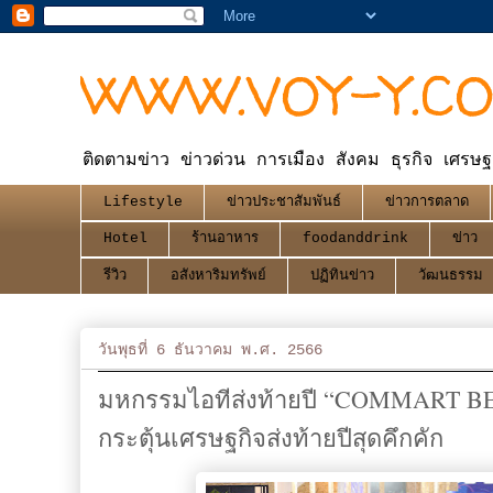
WWW.VOY-Y.C
ติดตามข่าว ข่าวด่วน การเมือง สังคม ธุรกิจ เศรษฐ
Lifestyle
ข่าวประชาสัมพันธ์
ข่าวการตลาด
Hotel
ร้านอาหาร
foodanddrink
ข่าว
รีวิว
อสังหาริมทรัพย์
ปฏิทินข่าว
วัฒนธรรม
วันพุธที่ 6 ธันวาคม พ.ศ. 2566
มหกรรมไอทีส่งท้ายปี “COMMART BES
กระตุ้นเศรษฐกิจส่งท้ายปีสุดคึกคัก