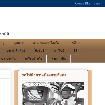
กมิติ
ing
สุขภาพ
อาหารและเครื่องดื่ม
การศึกษา
ประชาสัมพันธ์
้Hotel
พาณิชย์
IT
ข่าวประกัน
เครื่องประดับ
สายการบิน
รถไฟฟ้าชานเมืองสายสีแดง