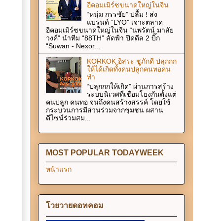
อีคอมเมิร์ซขนาดใหญ่ในจีน
“หนุ่ม กรรชัย” ปลื้ม ! ส่ง
แบรนด์ “LYO” เจาะตลาด
อีคอมเมิร์ซขนาดใหญ่ในจีน “นพรัตน์ มาลัย
วงค์” นำทีม “88TH” ลัดฟ้า ปิดดีล 2 บิ๊ก
“Suwan - Nexor...
KORKOK อิสระ ชูภักดี ปลุกกก
ให้ได้เกิดทั้งคนปลูกคนทอคน
ทำ
“ปลุกกกให้เกิด” ผ่านการสร้าง
ระบบนิเวศที่เชื่อมโยงกันตั้งแต่
คนปลูก คนทอ จนถึงคนสร้างสรรค์ โดยใช้
กระบวนการมีส่วนร่วมจากชุมชน ผสาน
ดีไซน์ร่วมสม...
MOST POPULAR TODAYWEEK
หน้าแรก
โวยวายดอทคอม