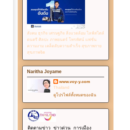
สังคม ธุรกิจ เศรษฐกิจ สิ่งแวดล้อม ไลฟ์สไตล์
ดนตรี ศิลปะ ภาพยนตร์ โทรทัศน์ แฟชั่น
ความงาม เคล็ดลับความสำเร็จ สุขภาพกาย
สุขภาพจิต
Naritha Joyame
www.voy-y.com
Thailand
ดูโปรไฟล์ทั้งหมดของฉัน
ติดตามข่าว ข่าวด่วน การเมือง