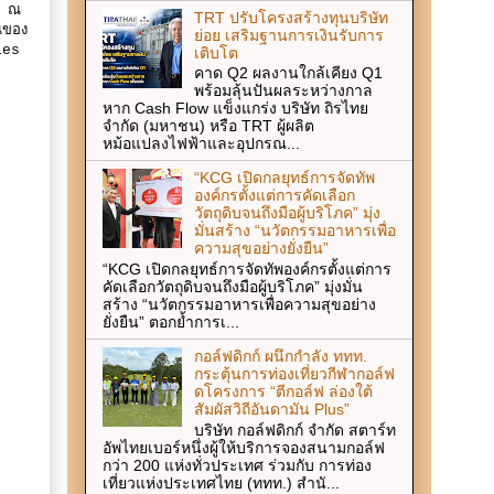
66 ณ
TRT ปรับโครงสร้างทุนบริษัท
นของ
ย่อย เสริมฐานการเงินรับการ
ies
เติบโต
คาด Q2 ผลงานใกล้เคียง Q1
พร้อมลุ้นปันผลระหว่างกาล
หาก Cash Flow แข็งแกร่ง บริษัท ถิรไทย
จำกัด (มหาชน) หรือ TRT ผู้ผลิต
หม้อแปลงไฟฟ้าและอุปกรณ...
“KCG เปิดกลยุทธ์การจัดทัพ
องค์กรตั้งแต่การคัดเลือก
วัตถุดิบจนถึงมือผู้บริโภค” มุ่ง
มั่นสร้าง “นวัตกรรมอาหารเพื่อ
ความสุขอย่างยั่งยืน”
“KCG เปิดกลยุทธ์การจัดทัพองค์กรตั้งแต่การ
คัดเลือกวัตถุดิบจนถึงมือผู้บริโภค” มุ่งมั่น
สร้าง “นวัตกรรมอาหารเพื่อความสุขอย่าง
ยั่งยืน” ตอกย้ำการเ...
กอล์ฟดิกก์ ผนึกกำลัง ททท.
กระตุ้นการท่องเที่ยวกีฬากอล์ฟ
ดโครงการ “ตีกอล์ฟ ล่องใต้
สัมผัสวิถีอันดามัน Plus”
บริษัท กอล์ฟดิกก์ จำกัด สตาร์ท
อัพไทยเบอร์หนึ่งผู้ให้บริการจองสนามกอล์ฟ
กว่า 200 แห่งทั่วประเทศ ร่วมกับ การท่อง
เที่ยวแห่งประเทศไทย (ททท.) สำนั...