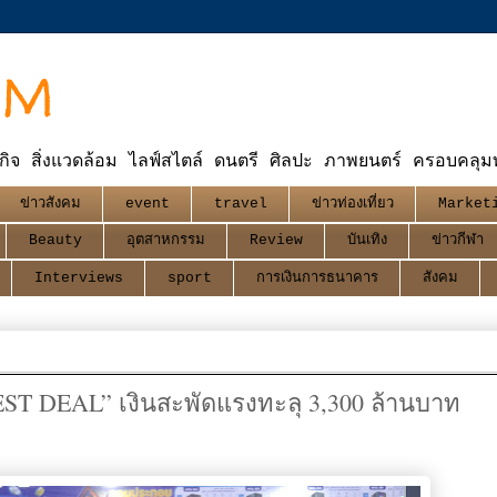
OM
กิจ สิ่งแวดล้อม ไลฟ์สไตล์ ดนตรี ศิลปะ ภาพยนตร์ ครอบคลุมทุ
ข่าวสังคม
event
travel
ข่าวท่องเที่ยว
Market
Beauty
อุตสาหกรรม
Review
บันเทิง
ข่าวกีฬา
Interviews
sport
การเงินการธนาคาร
สังคม
T DEAL” เงินสะพัดแรงทะลุ 3,300 ล้านบาท