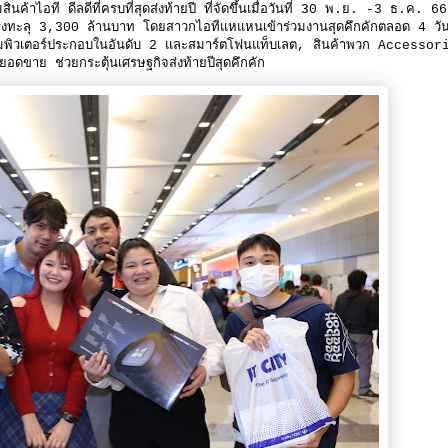
าไอที ดีลดีที่ครบที่สุดส่งท้ายปี ที่จัดขึ้นเมื่อวันที่ 30 พ.ย. -3 ธ.ค. 
ดแรงทะลุ 3,300 ล้านบาท โดยสาวกไอทีแหแหนเข้าร่วมงานสุดคึกคักตลอด 4 วั
ยคอมพิวเตอร์ประกอบในอันดับ 2 และสมาร์ตโฟนแท็บเลต, สินค้าพวก Accessor
ยอดขาย ช่วยกระตุ้นเศรษฐกิจส่งท้ายปีสุดคึกคัก