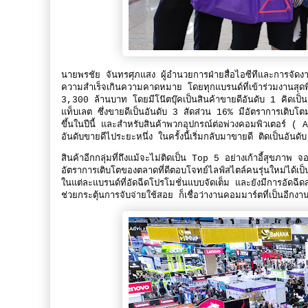
นายพรชัย จันทรศุภแสง ผู้อำนวยการฝ่ายสื่อไอซีทีและการจ
ความสำเร็จเกินความคาดหมาย โดยทุกแบรนด์ที่เข้าร่วมงานสุ
3,300 ล้านบาท โดยมีโน๊ตบุ๊คเป็นสินค้าขายดีอันดับ 1 คิดเป
แท็บเลต ซึ่งขายดีเป็นอันดับ 3 สัดส่วน 16% มีอัตราการเติบโต
ขึ้นในปีนี้ และสำหรับสินค้าพวกอุปกรณ์ต่อพ่วงคอมพิวเตอร์
อันดับขายดีไประยะหนึ่ง ในครั้งนี้เริ่มกลับมาขายดี ติดเป็นอัน
สินค้าอีกกลุ่มที่ถึงแม้จะไม่ติดเป็น Top 5 อย่างเก้าอี้สุขภาพ จ
อัตราการเติบโตของตลาดที่ดีตอบโจทย์ไลฟ์สไตล์คนรุ่นใหม่ได้เป็นอ
ในแต่ละแบรนด์ที่อัดฉีดโปรโมชั่นแบบจัดเต็ม และยังมีการอัดฉ
ช่วยกระตุ้นการจับจ่ายใช้สอย ก็เชื่อว่างานคอมมาร์ตที่เป็นอีกง