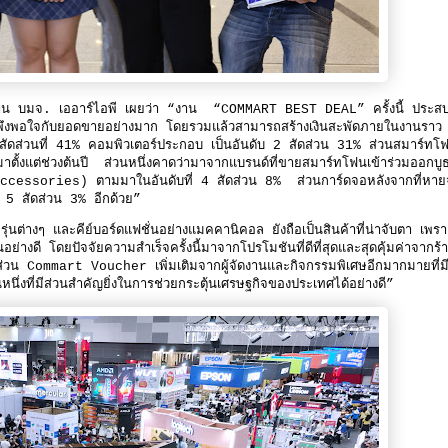
ัดงาน บมจ. เออาร์ไอพี เผยว่า “งาน “COMMART BEST DEAL” ครั้งนี้ ประส
ดพึงพอใจกับยอดขายอย่างมาก โดยรวมแล้วสามารถสร้างเงินสะพัดภายในงานราว
็นสัดส่วนที่ 41% คอมพิวเตอร์ประกอบ เป็นอันดับ 2 สัดส่วน 31% ส่วนสมาร์ทโ
มาตั้งแต่ช่วงต้นปี ส่วนหนึ่งคาดว่ามาจากแบรนด์ที่ขายสมาร์ทโฟนเข้าร่วมออกบ
 ( Accessories) ตามมาในอันดับที่ 4 สัดส่วน 8% ส่วนการ์ดจอหลังจากที่หา
ดับ 5 สัดส่วน 3% อีกด้วย”
อรุ่นต่างๆ และคีย์บอร์ดแฟชั่นอย่างแมคคานิคอล ยังถือเป็นสินค้าที่น่าจับตา เพรา
ย่างดี โดยปัจจัยความสำเร็จครั้งนี้มาจากโปรโมชันที่ดีที่สุดและสุดคุ้มค่าจากร้
ีดส่วน Commart Voucher เพิ่มเติมจากผู้จัดงานและกิจกรรมพิเศษอีกมากมายที่ม
านหนึ่งที่มีส่วนสำคัญยิ่งในการช่วยกระตุ้นเศรษฐกิจของประเทศได้อย่างดี”