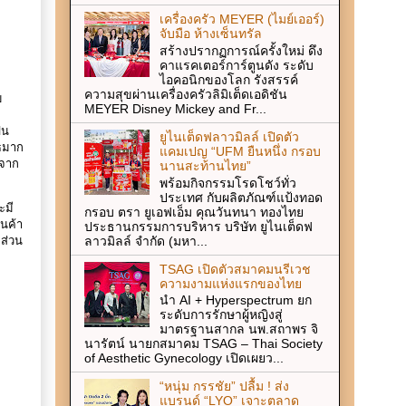
เครื่องครัว MEYER (ไมย์เออร์)
จับมือ ห้างเซ็นทรัล
สร้างปรากฏการณ์ครั้งใหม่ ดึง
คาแรคเตอร์การ์ตูนดัง ระดับ
ไอคอนิกของโลก รังสรรค์
ความสุขผ่านเครื่องครัวลิมิเต็ดเอดิชัน
บ
MEYER Disney Mickey and Fr...
ฟน
ยูไนเต็ดฟลาวมิลล์ เปิดตัว
ูธมาก
แคมเปญ “UFM ยืนหนึ่ง กรอบ
ยจาก
นานสะท้านไทย”
พร้อมกิจกรรมโรดโชว์ทั่ว
ประเทศ กับผลิตภัณฑ์แป้งทอด
ะมี
กรอบ ตรา ยูเอฟเอ็ม คุณวันทนา ทองไทย
านค้า
ประธานกรรมการบริหาร บริษัท ยูไนเต็ดฟ
ลาวมิลล์ จำกัด (มหา...
ีส่วน
TSAG เปิดตัวสมาคมนรีเวช
ความงามแห่งแรกของไทย
นำ AI + Hyperspectrum ยก
ระดับการรักษาผู้หญิงสู่
มาตรฐานสากล นพ.สถาพร จิ
นารัตน์ นายกสมาคม TSAG – Thai Society
of Aesthetic Gynecology เปิดเผยว...
“หนุ่ม กรรชัย” ปลื้ม ! ส่ง
แบรนด์ “LYO” เจาะตลาด