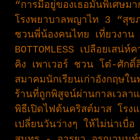
“การมีอยู่ของเธอมันพิเศษม
โรงพยาบาลพญาไท 3 “สุขภา
ชวนพี่น้องคนไทย เที่ยวงา
BOTTOMLESS เปลือยเสน่ห์คา
คิง เพาเวอร์ ชวน โต๋-ศักดิ
สมาคมนักเรียนเก่าอังกฤษใ
ร้านที่ถูกพิสูจน์ผ่านกาลเว
พิธีเปิดไฟต้นคริสต์มาส โรง
เปลี่ยนวันว่างๆ ให้ไม่น่าเบื
สุนทร - อารยา อรุณานนท์