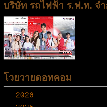
บริษัท รถไฟฟ้า ร.ฟ.ท. จำ
โวยวายดอทคอม
►
2026
(165)