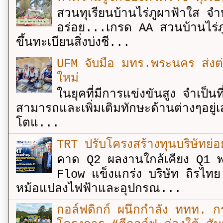
สวนทุเรียนบ้านไร่ภูผาฟ้าใส จำ
อร่อย...เกรด AA สวนบ้านไร่ภู
ขึ้นทะเบียนสิ่งบ่งชี...
UFM จับมือ มทร.พระนคร ส่งต่ออง
ใหม่
ในยุคที่มีการแข่งขันสูง จำเป็น
สามารถและเพิ่มเติมทักษะด้านต่างๆอยู่เส
โตแ...
TRT ปรับโครงสร้างทุนบริษัทย่
คาด Q2 ผลงานใกล้เคียง Q1 พ
Flow แข็งแกร่ง บริษัท ถิรไท
หม้อแปลงไฟฟ้าและอุปกรณ...
กอล์ฟดิกก์ ผนึกกำลัง ททท. กร