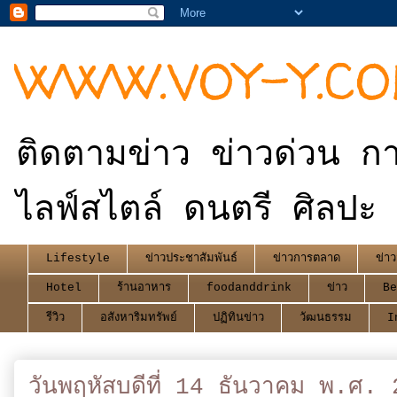
WWW.VOY-Y.C
ติดตามข่าว ข่าวด่วน กา
ไลฟ์สไตล์ ดนตรี ศิลปะ 
Lifestyle
ข่าวประชาสัมพันธ์
ข่าวการตลาด
ข่าว
Hotel
ร้านอาหาร
foodanddrink
ข่าว
Be
รีวิว
อสังหาริมทรัพย์
ปฏิทินข่าว
วัฒนธรรม
I
วันพฤหัสบดีที่ 14 ธันวาคม พ.ศ.