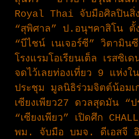
Royal Thai จับมือศิลปินสิ
“สุพิศาล” ป.อนุฯคาสิโน ตั้
“บีไชน์ เนเจอร์ซี” วิตามิน
โรงแรมโอเรียนเต็ล เรสซิเ
จดไว้เลยท่องเที่ยว 9 แห่งใ
ประชุม มูลนิธิร่วมจิตต์น้อมเ
เซียงเพียว27 ดวลสุดมัน “
“เซียงเพียว” เปิดศึก CHA
พม. จับมือ บมจ. ดีเอสจี 