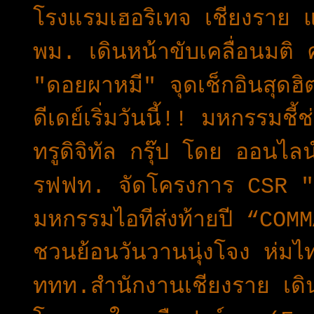
โรงแรมเฮอริเทจ เชียงราย 
พม. เดินหน้าขับเคลื่อนมต
"ดอยผาหมี" จุดเช็กอินสุดฮิ
ดีเดย์เริ่มวันนี้!! มหกรรมช
ทรูดิจิทัล กรุ๊ป โดย ออนไลน
รฟฟท. จัดโครงการ CSR "พี
มหกรรมไอทีส่งท้ายปี “CO
ชวนย้อนวันวานนุ่งโจง ห่มไ
ททท.สำนักงานเชียงราย เดินห