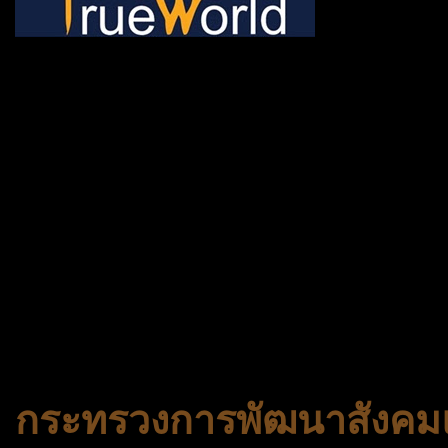
ช้าหมด อดนะจ้ะ เปิดแค่พีเรี
กระเป๋า 20 กก. 🌐 กดจองทัว
@gotrueworld คลิ้ก https
จองทัวร์ 02-2121-037, 0
308-7522, (ทุกวัน) 📱 06
#trueworld #trueworldtrav
#korea #busan #ทัวร์ไฟไหม้
กระทรวงการพัฒนาสังคมแ