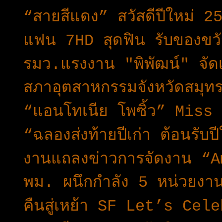
“สายสีแดง” สวัสดีปีใหม่ 25
แฟน 7HD สุดฟิน รับของขวัญพ
รมว.แรงงาน "พิพัฒน์" จั
สภาอุตสาหกรรมจังหวัดสมุ
“แอนโทเนีย โพซิ้ว” Mis
“ฉลองส่งท้ายปีเก่า ต้อนรับปี
งานแถลงข่าวการจัดงาน 
พม. ผนึกกำลัง 5 หน่วยงาน 
คืนสู่เหย้า SF Let’s Ce