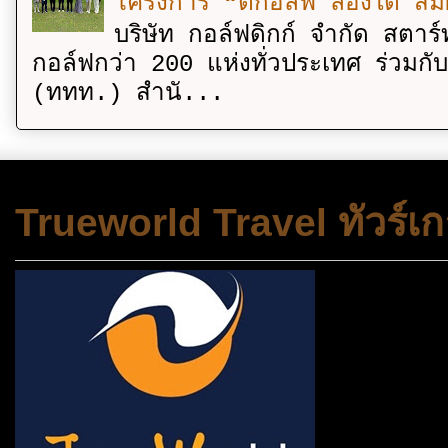
โครงการ “ตีกอล์ฟ ล่องใต้ สัม
บริษัท กอล์ฟดิกก์ จำกัด สตาร์
กอล์ฟกว่า 200 แห่งทั่วประเทศ ร่วมกั
(ททท.) สำนั...
Trueworld Travel ทัวร์เก