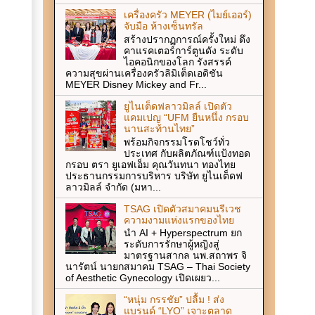
เครื่องครัว MEYER (ไมย์เออร์)
จับมือ ห้างเซ็นทรัล
สร้างปรากฏการณ์ครั้งใหม่ ดึง
คาแรคเตอร์การ์ตูนดัง ระดับ
ไอคอนิกของโลก รังสรรค์
ความสุขผ่านเครื่องครัวลิมิเต็ดเอดิชัน
MEYER Disney Mickey and Fr...
ยูไนเต็ดฟลาวมิลล์ เปิดตัว
แคมเปญ “UFM ยืนหนึ่ง กรอบ
นานสะท้านไทย”
พร้อมกิจกรรมโรดโชว์ทั่ว
ประเทศ กับผลิตภัณฑ์แป้งทอด
กรอบ ตรา ยูเอฟเอ็ม คุณวันทนา ทองไทย
ประธานกรรมการบริหาร บริษัท ยูไนเต็ดฟ
ลาวมิลล์ จำกัด (มหา...
TSAG เปิดตัวสมาคมนรีเวช
ความงามแห่งแรกของไทย
นำ AI + Hyperspectrum ยก
ระดับการรักษาผู้หญิงสู่
มาตรฐานสากล นพ.สถาพร จิ
นารัตน์ นายกสมาคม TSAG – Thai Society
of Aesthetic Gynecology เปิดเผยว...
“หนุ่ม กรรชัย” ปลื้ม ! ส่ง
แบรนด์ “LYO” เจาะตลาด