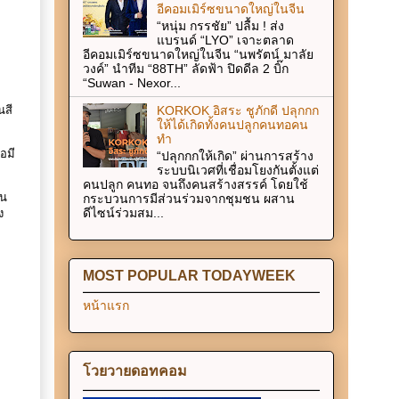
อีคอมเมิร์ซขนาดใหญ่ในจีน
“หนุ่ม กรรชัย” ปลื้ม ! ส่ง
แบรนด์ “LYO” เจาะตลาด
อีคอมเมิร์ซขนาดใหญ่ในจีน “นพรัตน์ มาลัย
วงค์” นำทีม “88TH” ลัดฟ้า ปิดดีล 2 บิ๊ก
“Suwan - Nexor...
KORKOK อิสระ ชูภักดี ปลุกกก
นสี
ให้ได้เกิดทั้งคนปลูกคนทอคน
ทำ
อมี
“ปลุกกกให้เกิด” ผ่านการสร้าง
ระบบนิเวศที่เชื่อมโยงกันตั้งแต่
คนปลูก คนทอ จนถึงคนสร้างสรรค์ โดยใช้
ิน
กระบวนการมีส่วนร่วมจากชุมชน ผสาน
ดีไซน์ร่วมสม...
ง
MOST POPULAR TODAYWEEK
หน้าแรก
โวยวายดอทคอม