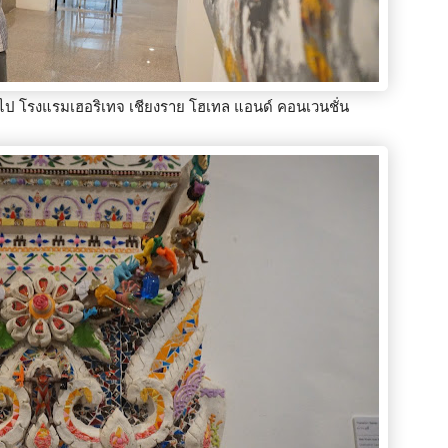
่วไป โรงแรมเฮอริเทจ เชียงราย โฮเทล แอนด์ คอนเวนชั่น