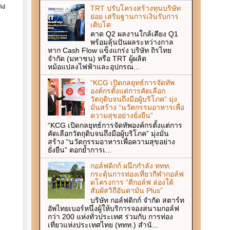
ดง
TRT ปรับโครงสร้างทุนบริษัท
ย่อย เสริมฐานการเงินรับการ
เติบโต
คาด Q2 ผลงานใกล้เคียง Q1
พร้อมลุ้นปันผลระหว่างกาล
หาก Cash Flow แข็งแกร่ง บริษัท ถิรไทย
จำกัด (มหาชน) หรือ TRT ผู้ผลิต
หม้อแปลงไฟฟ้าและอุปกรณ...
“KCG เปิดกลยุทธ์การจัดทัพ
องค์กรตั้งแต่การคัดเลือก
วัตถุดิบจนถึงมือผู้บริโภค” มุ่ง
มั่นสร้าง “นวัตกรรมอาหารเพื่อ
ความสุขอย่างยั่งยืน”
“KCG เปิดกลยุทธ์การจัดทัพองค์กรตั้งแต่การ
คัดเลือกวัตถุดิบจนถึงมือผู้บริโภค” มุ่งมั่น
สร้าง “นวัตกรรมอาหารเพื่อความสุขอย่าง
ยั่งยืน” ตอกย้ำการเ...
กอล์ฟดิกก์ ผนึกกำลัง ททท.
กระตุ้นการท่องเที่ยวกีฬากอล์ฟ
ดโครงการ “ตีกอล์ฟ ล่องใต้
สัมผัสวิถีอันดามัน Plus”
บริษัท กอล์ฟดิกก์ จำกัด สตาร์ท
อัพไทยเบอร์หนึ่งผู้ให้บริการจองสนามกอล์ฟ
กว่า 200 แห่งทั่วประเทศ ร่วมกับ การท่อง
เที่ยวแห่งประเทศไทย (ททท.) สำนั...