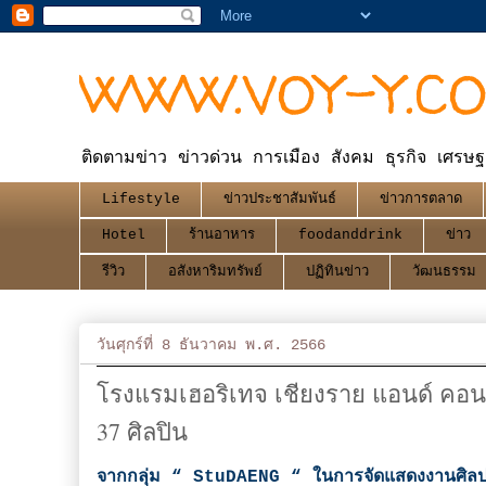
WWW.VOY-Y.C
ติดตามข่าว ข่าวด่วน การเมือง สังคม ธุรกิจ เศรษฐ
Lifestyle
ข่าวประชาสัมพันธ์
ข่าวการตลาด
Hotel
ร้านอาหาร
foodanddrink
ข่าว
รีวิว
อสังหาริมทรัพย์
ปฏิทินข่าว
วัฒนธรรม
วันศุกร์ที่ 8 ธันวาคม พ.ศ. 2566
โรงแรมเฮอริเทจ เชียงราย แอนด์ ค
37 ศิลปิน
จากกลุ่ม “ StuDAENG “ ในการจัดแสดงงานศิ