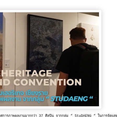
ทรรศการภาพผลงานมากกว่า 37 ศิลปิน จากกลุ่ม “ StuDAENG “ ในการจัดแส