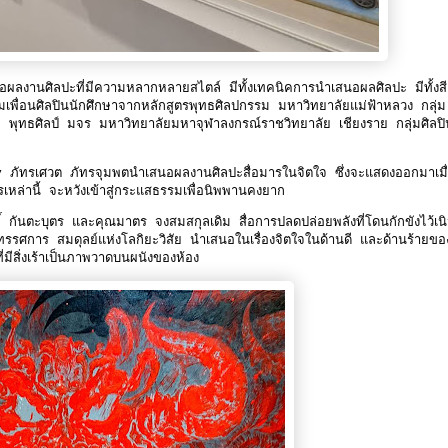
สนอผลงานศิลปะที่มีความหลากหลายสไตล์ มีทั้งเทคนิคการนำเสนอผลศิลปะ มีทั้งสี
มเพื่อนศิลปินนักศึกษาจากหลักสูตรพุทธศิลปกรรม มหาวิทยาลัยแม่ฟ้าหลวง กลุ่ม
พุทธศิลป์ มจร มหาวิทยาลัยมหาจุฬาลงกรณ์ราชวิทยาลัย เชียงราย กลุ่มศิลปิ
รเศวต ภัทรจุมพตนำเสนอผลงานศิลปะสื่อมารในจิตใจ ซึ่งจะแสดงออกมาเมื่
่านี้ จะหวังเข้าสู่กระแสธรรมเพื่อนิพพานคงยาก
นตะบุตร และคุณมาตร จงสมสกุลเดิม สื่อการปลดปล่อยพลังที่โดนกักขังไว้เน
ศการ สมดุลย์แห่งโลกิยะวิสัย นำเสนอในเรื่องจิตใจในด้านดี และด้านร้ายขอ
มีสิ่งเร้าเป็นภาพวาดบนผนังของห้อง