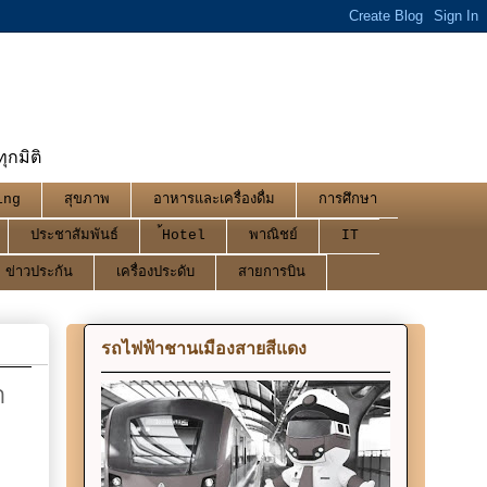
กมิติ
ing
สุขภาพ
อาหารและเครื่องดื่ม
การศึกษา
ประชาสัมพันธ์
้Hotel
พาณิชย์
IT
ข่าวประกัน
เครื่องประดับ
สายการบิน
รถไฟฟ้าชานเมืองสายสีแดง
า