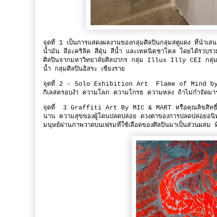
จุดที่ 1 เป็นการแสดงผลงานของกลุ่มศิลปินกลุ่มสตูแดง ที่นำเ
น้ำมัน สีอะคริลิค สีฝุ่น สีน้ำ และเทคนิคชาโคล โดยได้รวบรว
ศิลปินจากมหาวิทยาลัยศิลปากร กลุ่ม Illus Illy CEI กลุ่ม 
น้ำ กลุ่มศิลปินอิสระ เชียงราย
จุดที่ 2 - Solo Exhibition Art Flame of Mind by ภัท
กิเลสครอบงำ ความโลภ ความโกรธ ความหลง ถ้าไม่กำจัดมารเหล
จุดที่ 3 Graffiti Art By MIC & MART หรือคุณลิขสิทธิ์ กั
นาน ความสุขของผู้โดนปลดปล่อย ดวงตาของการปลดปล่อยอนิทรร
มนุษย์ผ่านภาพวาดบนเฟรมที่ใช้เลือดของศิลปินมาเป็นส่วนผสม ที่