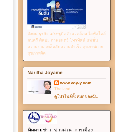
สังคม ธุรกิจ เศรษฐกิจ สิ่งแวดล้อม ไลฟ์สไตล์
ดนตรี ศิลปะ ภาพยนตร์ โทรทัศน์ แฟชั่น
ความงาม เคล็ดลับความสำเร็จ สุขภาพกาย
สุขภาพจิต
Naritha Joyame
www.voy-y.com
Thailand
ดูโปรไฟล์ทั้งหมดของฉัน
ติดตามข่าว ข่าวด่วน การเมือง