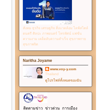
สังคม ธุรกิจ เศรษฐกิจ สิ่งแวดล้อม ไลฟ์สไตล์
ดนตรี ศิลปะ ภาพยนตร์ โทรทัศน์ แฟชั่น
ความงาม เคล็ดลับความสำเร็จ สุขภาพกาย
สุขภาพจิต
Naritha Joyame
www.voy-y.com
Thailand
ดูโปรไฟล์ทั้งหมดของฉัน
ติดตามข่าว ข่าวด่วน การเมือง