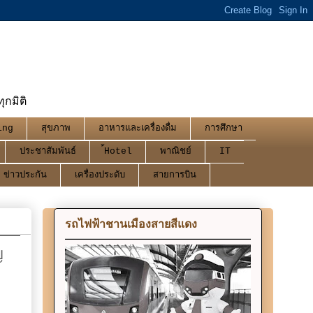
กมิติ
ing
สุขภาพ
อาหารและเครื่องดื่ม
การศึกษา
ประชาสัมพันธ์
้Hotel
พาณิชย์
IT
ข่าวประกัน
เครื่องประดับ
สายการบิน
รถไฟฟ้าชานเมืองสายสีแดง
ญ