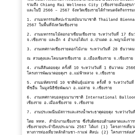
รวมถึง Chiang Rai Wellness City (เชียงรายเมืองสุขภาพ
และในปี 2566 – 2567 จังหวัดเชียงรายได้กำหนดจัดกิจกรรมกระ
1. งานมหกรรมศิลปะร่วมสมัยนานาชาติ Thailand Biennal
2567 ในพื้นที่จังหวัดเชียงราย
2. งานมหกรรมไม้ดอกอาเซียนเชียงราย ระหว่างวันที่ 17 ธ
จ.เชียงราย และอีก 4 อำเภอได้แก่ อ.ป่าแดด อ.พญาเม็ง
3. งานเทศกาลเชียงรายดอกไม้งาม ระหว่างวันที่ 28 ธันว
ณ สวนตุงและโคมนครเชียงราย อ.เมืองเชียงราย จ.เชียงร
4. งานสีสันดอยตุง ครั้งที่ 10 ระหว่างวันที่ 1 ธันวาคม 
โครงการพัฒนาดอยตุงฯ อ.แม่ฟ้าหลวง จ.เชียงราย
5. งานมหัศจรรย์ 10 ชาติพันธุ์แม่สาย ครั้งที่ 9 ระหว่างวั
พืชอื่น ในมูลนิธิชัยพัฒนา อ.แม่สาย จ.เชียงราย
6. งานเทศกาลบอลลูนนานาชาติ International Balloon F
เชียงราย อ.เมืองเชียงราย จ.เชียงราย
7. งานประเพณีนมัสการและสรงน้ำพระธาตุดอยตุง ระหว่างวั
โดย ททท. สำนักงานเชียงราย ซึ่งรับผิดชอบด้านตลาดและการประช
เชียงรายประจำปีงบประมาณ 2567 ได้แก่ (1) โครงการเที่
ทางการท่องเที่ยวหลักด้านชา-กาแฟ ศิลปะ (2) โครงการส่ง