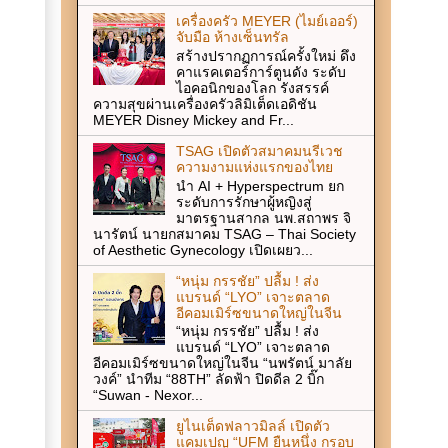
เครื่องครัว MEYER (ไมย์เออร์)
จับมือ ห้างเซ็นทรัล
สร้างปรากฏการณ์ครั้งใหม่ ดึง
คาแรคเตอร์การ์ตูนดัง ระดับ
ไอคอนิกของโลก รังสรรค์
ความสุขผ่านเครื่องครัวลิมิเต็ดเอดิชัน
MEYER Disney Mickey and Fr...
TSAG เปิดตัวสมาคมนรีเวช
ความงามแห่งแรกของไทย
นำ AI + Hyperspectrum ยก
ระดับการรักษาผู้หญิงสู่
มาตรฐานสากล นพ.สถาพร จิ
นารัตน์ นายกสมาคม TSAG – Thai Society
of Aesthetic Gynecology เปิดเผยว...
“หนุ่ม กรรชัย” ปลื้ม ! ส่ง
แบรนด์ “LYO” เจาะตลาด
อีคอมเมิร์ซขนาดใหญ่ในจีน
“หนุ่ม กรรชัย” ปลื้ม ! ส่ง
แบรนด์ “LYO” เจาะตลาด
อีคอมเมิร์ซขนาดใหญ่ในจีน “นพรัตน์ มาลัย
วงค์” นำทีม “88TH” ลัดฟ้า ปิดดีล 2 บิ๊ก
“Suwan - Nexor...
ยูไนเต็ดฟลาวมิลล์ เปิดตัว
แคมเปญ “UFM ยืนหนึ่ง กรอบ