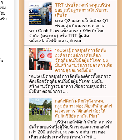
ยๆ
TRT ปรับโครงสร้างทุนบริษัท
รรม
ย่อย เสริมฐานการเงินรับการ
โดย
เติบโต
งรับ
คาด Q2 ผลงานใกล้เคียง Q1
พร้อมลุ้นปันผลระหว่างกาล
หาก Cash Flow แข็งแกร่ง บริษัท ถิรไทย
จำกัด (มหาชน) หรือ TRT ผู้ผลิต
น.
หม้อแปลงไฟฟ้าและอุปกรณ...
“KCG เปิดกลยุทธ์การจัดทัพ
องค์กรตั้งแต่การคัดเลือก
วัตถุดิบจนถึงมือผู้บริโภค” มุ่ง
้น
มั่นสร้าง “นวัตกรรมอาหารเพื่อ
ความสุขอย่างยั่งยืน”
ย
“KCG เปิดกลยุทธ์การจัดทัพองค์กรตั้งแต่การ
คัดเลือกวัตถุดิบจนถึงมือผู้บริโภค” มุ่งมั่น
สร้าง “นวัตกรรมอาหารเพื่อความสุขอย่าง
ยั่งยืน” ตอกย้ำการเ...
กอล์ฟดิกก์ ผนึกกำลัง ททท.
กระตุ้นการท่องเที่ยวกีฬากอล์ฟ
ดโครงการ “ตีกอล์ฟ ล่องใต้
สัมผัสวิถีอันดามัน Plus”
บริษัท กอล์ฟดิกก์ จำกัด สตาร์ท
อัพไทยเบอร์หนึ่งผู้ให้บริการจองสนามกอล์ฟ
กว่า 200 แห่งทั่วประเทศ ร่วมกับ การท่อง
เที่ยวแห่งประเทศไทย (ททท.) สำนั...