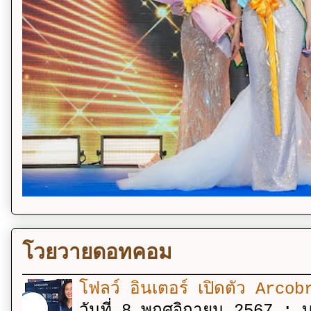
โวยวายดอทคอม
โฟลว์ อินเตอร์ เปิดตัว Arcobr
วันที่ 8 พฤศจิกายน 2567 : บร