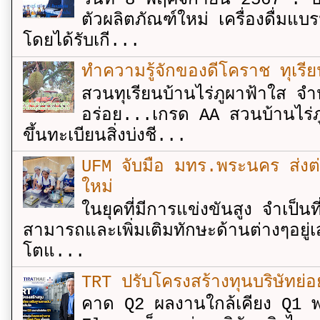
ตัวผลิตภัณฑ์ใหม่ เครื่องดื่ม
โดยได้รับเกี...
ทำความรู้จักของดีโคราช ทุเรีย
สวนทุเรียนบ้านไร่ภูผาฟ้าใส จำ
อร่อย...เกรด AA สวนบ้านไร่ภู
ขึ้นทะเบียนสิ่งบ่งชี...
UFM จับมือ มทร.พระนคร ส่งต่ออง
ใหม่
ในยุคที่มีการแข่งขันสูง จำเป็น
สามารถและเพิ่มเติมทักษะด้านต่างๆอยู่เส
โตแ...
TRT ปรับโครงสร้างทุนบริษัทย่
คาด Q2 ผลงานใกล้เคียง Q1 พ