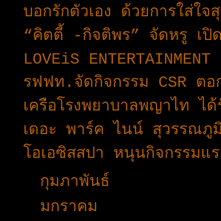
บอกรักตัวเอง ด้วยการใส่
“คิตตี้ -กิจติพร” จัดหรู เ
LOVEiS ENTERTAINMENT เป
รฟฟท.จัดกิจกรรม CSR ตอก
เครือโรงพยาบาลพญาไท ได้ร
เดอะ พาร์ค ไนน์ สุวรรณภูมิ
โอเอซิสสปา หนุนกิจกรรมแรลล
►
กุมภาพันธ์
(30)
►
มกราคม
(28)