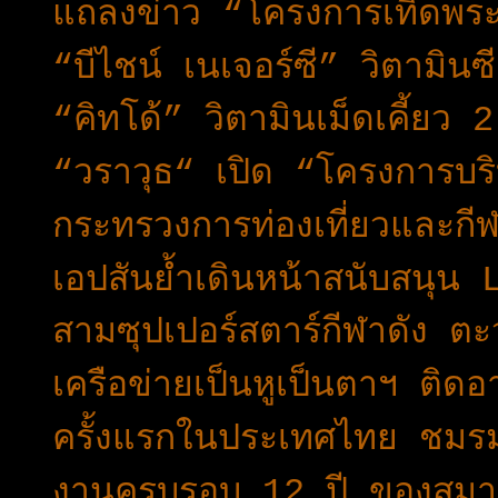
แถลงข่าว “โครงการเทิดพร
“บีไชน์ เนเจอร์ซี” วิตามินซี
“คิทโด้” วิตามินเม็ดเคี้ย
“วราวุธ“ เปิด “โครงการบริบ
กระทรวงการท่องเที่ยวและก
เอปสันย้ำเดินหน้าสนับสนุน 
สามซุปเปอร์สตาร์กีฬาดัง 
เครือข่ายเป็นหูเป็นตาฯ ติดอา
ครั้งแรกในประเทศไทย ชมร
งานครบรอบ 12 ปี ของสมา