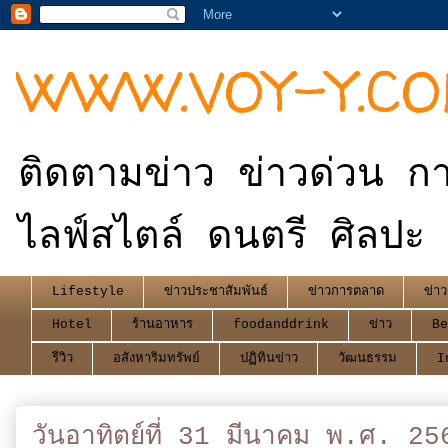
WWW.VOY-Y.C
ติดตามข่าว ข่าวด่วน กา
ไลฟ์สไตล์ ดนตรี ศิลปะ 
Lifestyle
ข่าวประชาสัมพันธ์
ข่าวการตลาด
ข่าว
Hotel
ร้านอาหาร
foodanddrink
ข่าว
Be
รีวิว
อสังหาริมทรัพย์
ปฏิทินข่าว
วัฒนธรรม
I
วันอาทิตย์ที่ 31 มีนาคม พ.ศ. 25