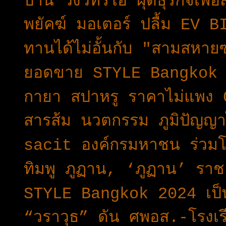
ป่าน วงวีทรีโอ ผุดธุรกิจเ
พยัคฆ์ มอเตอร์ ปลื้ม EV B
ทานได้ไม่อั้นกับ "สามสหายซ
ยอดขาย STYLE Bangkok 2
กายา สปาหรู ราคาไม่แพ
สารส้ม นวตกรรม ภูมิปัญญา
sacit องค์กรมหาชน ร่วมโ
ทิมพู ภูฏาน, ‘ภูฏาน’ รา
STYLE Bangkok 2024 เป็นย
“วราวุธ” ดัน ศพอส.-โรงเร