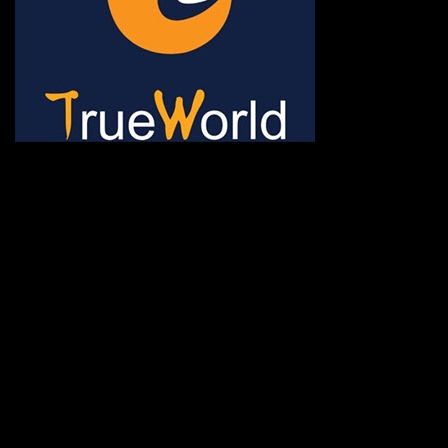
ช้าหมด อดนะจ้ะ เปิดแค่พีเรี
กระเป๋า 20 กก. 🌐 กดจองทัว
@gotrueworld คลิ้ก https
จองทัวร์ 02-2121-037, 0
308-7522, (ทุกวัน) 📱 06
#trueworld #trueworldtrav
#korea #busan #ทัวร์ไฟไหม้