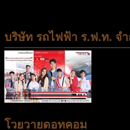
สถาบันครอบครัวและชุมชน
บริษัท รถไฟฟ้า ร.ฟ.ท. จำ
โวยวายดอทคอม