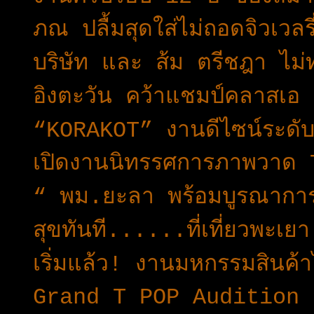
ภณ ปลื้มสุดใส่ไม่ถอดจิวเวลรี
บริษัท และ ส้ม ตรีชฎา ไม
อิงตะวัน คว้าแชมป์คลาสเอ ช
“KORAKOT” งานดีไซน์ระดับเว
เปิดงานนิทรรศการภาพวา
“ พม.ยะลา พร้อมบูรณาการ
สุขทันที......ที่เที่ยวพะ
เริ่มแล้ว! งานมหกรรมสินค้
Grand T POP Audition สา