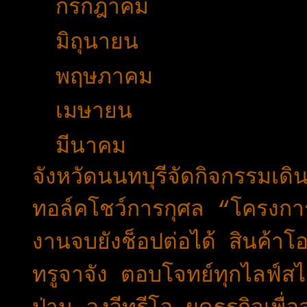
►
กรกฎาคม
(40)
►
มิถุนายน
(27)
►
พฤษภาคม
(36)
►
เมษายน
(29)
▼
มีนาคม
(49)
จังหวัดนนทบุรีจัดกิจกรรมเด
ทอล์คโชว์การกุศล “โครงกา
งานจบยังช็อปต่อได้ สินค้า
ทรูจาจัง ตอบโจทย์ทุกไลฟ์สไต