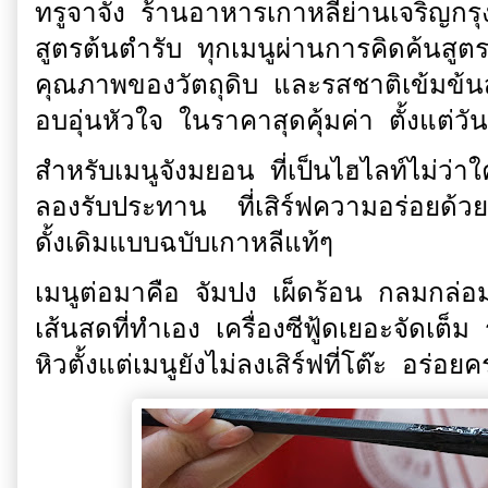
ทรูจาจัง ร้านอาหารเกาหลีย่านเจริญกร
สูตรต้นตำรับ ทุกเมนูผ่านการคิดค้นสู
คุณภาพของวัตถุดิบ และรสชาติเข้มข้น
อบอุ่นหัวใจ ในราคาสุดคุ้มค่า ตั้งแต่วันน
สำหรับเมนูจังมยอน ที่เป็นไฮไลท์ไม่ว่าใค
ลองรับประทาน ที่เสิร์ฟความอร่อยด้วย
ดั้งเดิมแบบฉบับเกาหลีแท้ๆ
เมนูต่อมาคือ จัมปง เผ็ดร้อน กลมกล่อม
เส้นสดที่ทำเอง เครื่องซีฟู้ดเยอะจัดเต็
หิวตั้งแต่เมนูยังไม่ลงเสิร์ฟที่โต๊ะ อ