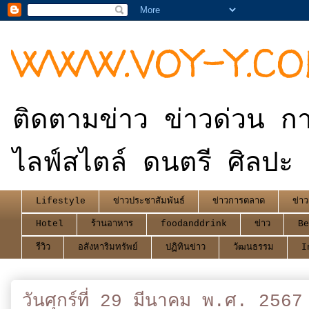
WWW.VOY-Y.C
ติดตามข่าว ข่าวด่วน กา
ไลฟ์สไตล์ ดนตรี ศิลปะ 
Lifestyle
ข่าวประชาสัมพันธ์
ข่าวการตลาด
ข่าว
Hotel
ร้านอาหาร
foodanddrink
ข่าว
Be
รีวิว
อสังหาริมทรัพย์
ปฏิทินข่าว
วัฒนธรรม
I
วันศุกร์ที่ 29 มีนาคม พ.ศ. 2567