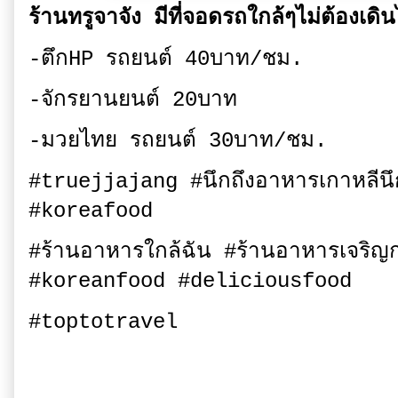
ร้านทรูจาจัง มีที่จอดรถใกล้ๆไม่ต้องเ
-ตึกHP รถยนต์ 40บาท/ชม.
-จักรยานยนต์ 20บาท
-มวยไทย รถยนต์ 30บาท/ชม.
#truejjajang #นึกถึงอาหารเกาหลีนึกถ
#koreafood
#ร้านอาหารใกล้ฉัน #ร้านอาหารเจริญก
#koreanfood #deliciousfood
#toptotravel