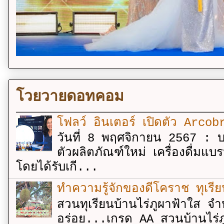
โวยวายดอทคอม
โฟลว์ อินเตอร์ เปิดตัว Arcobr
วันที่ 8 พฤศจิกายน 2567 : บร
ตัวผลิตภัณฑ์ใหม่ เครื่องดื่ม
โดยได้รับเกี...
ทำความรู้จักของดีโคราช ทุเรีย
สวนทุเรียนบ้านไร่ภูผาฟ้าใส จำ
อร่อย...เกรด AA สวนบ้านไร่ภู