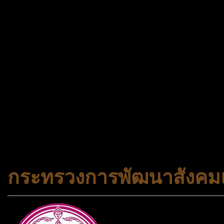
ช้าหมด อดนะจ้ะ เปิดแค่พีเรี
กระเป๋า 20 กก. 🌐 กดจองทัว
@gotrueworld คลิ้ก https
จองทัวร์ 02-2121-037, 0
308-7522, (ทุกวัน) 📱 06
#trueworld #trueworldtrav
#korea #busan #ทัวร์ไฟไหม้
กระทรวงการพัฒนาสังคมแ