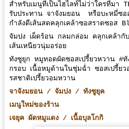
สำหรับเมนูที่เป็นไฮไลท์ไม่ว่าใครที่มา
รับประทาน จาจังมยอน หรือบะหมี่ซอส
กำลังดีเส้นสดคลุกเคล้าซอสราดซอส 
จัมปง เผ็ดร้อน กลมกล่อม คลุกเคล้ากับเส
เส้นเหนียวนุ่มอร่อย
ทังซูยุก หมูทอดผัดซอสเปรี้ยวหวาน #ท
กรอบ เนื้อหมูด้านในชุ่มฉ่ำ ซอสเปรี
รสชาติเปรี้ยวอมหวาน
จาจังมยอน / จัมปง / ทังซูยุค
เมนูใหม่ของร้าน
เจยุค ผัดหมูแดง / เนื้อบุลโกกิ