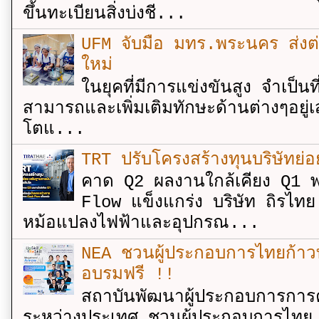
ขึ้นทะเบียนสิ่งบ่งชี...
UFM จับมือ มทร.พระนคร ส่งต่ออง
ใหม่
ในยุคที่มีการแข่งขันสูง จำเป็น
สามารถและเพิ่มเติมทักษะด้านต่างๆอยู่เส
โตแ...
TRT ปรับโครงสร้างทุนบริษัทย่
คาด Q2 ผลงานใกล้เคียง Q1 พ
Flow แข็งแกร่ง บริษัท ถิรไท
หม้อแปลงไฟฟ้าและอุปกรณ...
NEA ชวนผู้ประกอบการไทยก้าวท
อบรมฟรี !!
สถาบันพัฒนาผู้ประกอบการการค
ระหว่างประเทศ ชวนผู้ประกอบการไทย 