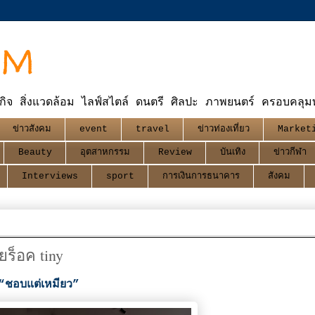
OM
กิจ สิ่งแวดล้อม ไลฟ์สไตล์ ดนตรี ศิลปะ ภาพยนตร์ ครอบคลุมทุ
ข่าวสังคม
event
travel
ข่าวท่องเที่ยว
Market
Beauty
อุตสาหกรรม
Review
บันเทิง
ข่าวกีฬา
Interviews
sport
การเงินการธนาคาร
สังคม
ร็อค tiny
 “ชอบแต่เหมียว”