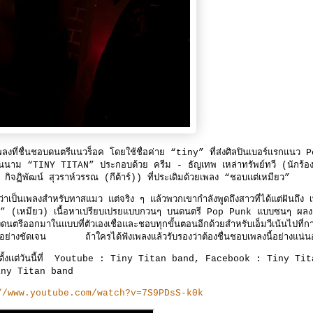
ี่ชื่นชอบดนตรีแนวร็อค โดยใช้ชื่อค่าย “tiny” ที่ส่งศิลปินเบอร์แรกแนว 
นในนาม “TINY TITAN” ประกอบด้วย ครีม - ธัญเทพ เหล่าทรัพย์ทวี (นักร้อ
จฏิพัฒน์ สุวราห์วรรณ (กีต้าร์)) ที่ประเดิมด้วยเพลง “ชอบแต่เหมียว”
ว่าเป็นเพลงสำหรับทาสแมว แต่จริง ๆ แล้วพวกเขากำลังพูดถึงสาวที่ได้แต่ฝันถึง 
ม่อาว” (เหมียว) เนื้อหาเปรียบเปรยแบบกวนๆ บนดนตรี Pop Punk แบบซนๆ ผล
ีออกมาในแบบที่ตัวเองเชื่อและชอบทุกขั้นตอนอีกด้วยสำหรับเอ็มวีเน้นไปที่ก
อย่างชัดเจน ถ้าใครได้ฟังเพลงแล้วรับรองว่าต้องชื่นชอบเพลงนี้อย่างแน่
ได้ตั้งแต่วันนี้ที่ Youtube : Tiny Titan band, Facebook : Tiny Ti
iny Titan band
//www.youtube.com/watch?v=7S9PDsS-k0k