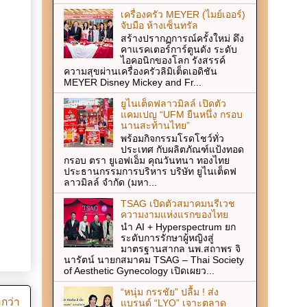
เครื่องครัว MEYER (ไมย์เออร์)
จับมือ ห้างเซ็นทรัล
สร้างปรากฏการณ์ครั้งใหม่ ดึง
คาแรคเตอร์การ์ตูนดัง ระดับ
ไอคอนิกของโลก รังสรรค์
ความสุขผ่านเครื่องครัวลิมิเต็ดเอดิชัน
MEYER Disney Mickey and Fr...
ยูไนเต็ดฟลาวมิลล์ เปิดตัว
แคมเปญ “UFM ยืนหนึ่ง กรอบ
นานสะท้านไทย”
พร้อมกิจกรรมโรดโชว์ทั่ว
ประเทศ กับผลิตภัณฑ์แป้งทอด
กรอบ ตรา ยูเอฟเอ็ม คุณวันทนา ทองไทย
ประธานกรรมการบริหาร บริษัท ยูไนเต็ดฟ
ลาวมิลล์ จำกัด (มหา...
TSAG เปิดตัวสมาคมนรีเวช
ความงามแห่งแรกของไทย
นำ AI + Hyperspectrum ยก
ระดับการรักษาผู้หญิงสู่
มาตรฐานสากล นพ.สถาพร จิ
นารัตน์ นายกสมาคม TSAG – Thai Society
of Aesthetic Gynecology เปิดเผยว...
“หนุ่ม กรรชัย” ปลื้ม ! ส่ง
ากว่า
แบรนด์ “LYO” เจาะตลาด