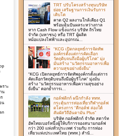
TRT ปรับโครงสร้างทุนบริษัท
ย่อย เสริมฐานการเงินรับการ
เติบโต
คาด Q2 ผลงานใกล้เคียง Q1
พร้อมลุ้นปันผลระหว่างกาล
หาก Cash Flow แข็งแกร่ง บริษัท ถิรไทย
จำกัด (มหาชน) หรือ TRT ผู้ผลิต
หม้อแปลงไฟฟ้าและอุปกรณ...
“KCG เปิดกลยุทธ์การจัดทัพ
องค์กรตั้งแต่การคัดเลือก
วัตถุดิบจนถึงมือผู้บริโภค” มุ่ง
มั่นสร้าง “นวัตกรรมอาหารเพื่อ
Pop
ความสุขอย่างยั่งยืน”
ง
“KCG เปิดกลยุทธ์การจัดทัพองค์กรตั้งแต่การ
คัดเลือกวัตถุดิบจนถึงมือผู้บริโภค” มุ่งมั่น
สร้าง “นวัตกรรมอาหารเพื่อความสุขอย่าง
เพราะ
ยั่งยืน” ตอกย้ำการเ...
งาน
าร
กอล์ฟดิกก์ ผนึกกำลัง ททท.
กระตุ้นการท่องเที่ยวกีฬากอล์ฟ
นอน
ดโครงการ “ตีกอล์ฟ ล่องใต้
tan
สัมผัสวิถีอันดามัน Plus”
บริษัท กอล์ฟดิกก์ จำกัด สตาร์ท
อัพไทยเบอร์หนึ่งผู้ให้บริการจองสนามกอล์ฟ
กว่า 200 แห่งทั่วประเทศ ร่วมกับ การท่อง
เที่ยวแห่งประเทศไทย (ททท.) สำนั...