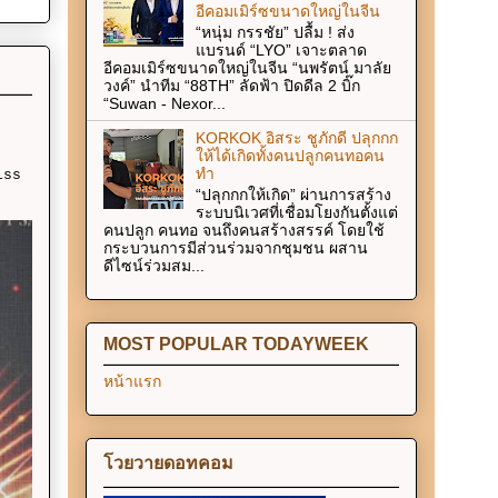
อีคอมเมิร์ซขนาดใหญ่ในจีน
“หนุ่ม กรรชัย” ปลื้ม ! ส่ง
แบรนด์ “LYO” เจาะตลาด
อีคอมเมิร์ซขนาดใหญ่ในจีน “นพรัตน์ มาลัย
วงค์” นำทีม “88TH” ลัดฟ้า ปิดดีล 2 บิ๊ก
“Suwan - Nexor...
KORKOK อิสระ ชูภักดี ปลุกกก
ให้ได้เกิดทั้งคนปลูกคนทอคน
ทำ
iss
“ปลุกกกให้เกิด” ผ่านการสร้าง
ระบบนิเวศที่เชื่อมโยงกันตั้งแต่
คนปลูก คนทอ จนถึงคนสร้างสรรค์ โดยใช้
กระบวนการมีส่วนร่วมจากชุมชน ผสาน
ดีไซน์ร่วมสม...
MOST POPULAR TODAYWEEK
หน้าแรก
โวยวายดอทคอม