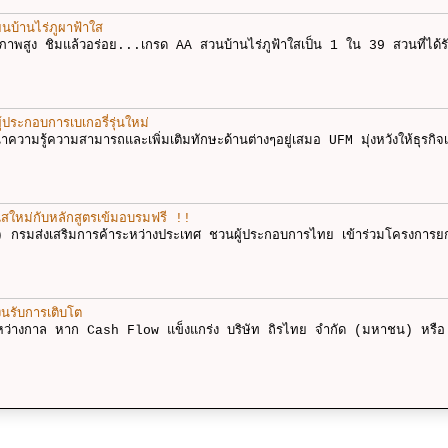
ยนบ้านไร่ภูผาฟ้าใส
ณภาพสูง ชิมแล้วอร่อย...เกรด AA สวนบ้านไร่ภูฟ้าใสเป็น 1 ใน 39 สวนที่ได้ร
ประกอบการเบเกอรี่รุ่นใหม่
ฒนาความรู้ความสามารถและเพิ่มเติมทักษะด้านต่างๆอยู่เสมอ UFM มุ่งหวังให้ธุรกิจ
สใหม่กับหลักสูตรเข้มอบรมฟรี !!
) กรมส่งเสริมการค้าระหว่างประเทศ ชวนผู้ประกอบการไทย เข้าร่วมโครงการย
ินรับการเติบโต
ะหว่างกาล หาก Cash Flow แข็งแกร่ง บริษัท ถิรไทย จำกัด (มหาชน) หรือ