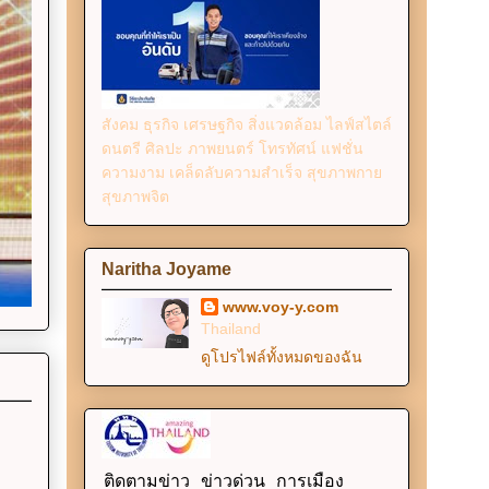
สังคม ธุรกิจ เศรษฐกิจ สิ่งแวดล้อม ไลฟ์สไตล์
ดนตรี ศิลปะ ภาพยนตร์ โทรทัศน์ แฟชั่น
ความงาม เคล็ดลับความสำเร็จ สุขภาพกาย
สุขภาพจิต
Naritha Joyame
www.voy-y.com
Thailand
ดูโปรไฟล์ทั้งหมดของฉัน
ติดตามข่าว ข่าวด่วน การเมือง