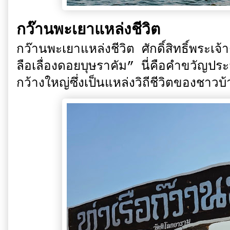
กว๊านพะเยาแหล่งชีวิต
กว๊านพะเยาแหล่งชีวิต ศักดิ์สิทธิ์พระ
ลือเลื่องดอยบุษราคัม” นี่คือคำขวัญประ
กว้างใหญ่ซึ่งเป็นแหล่งวิถีชีวิตของชาว