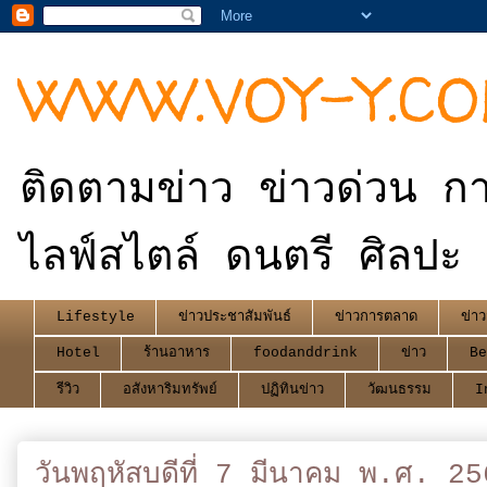
WWW.VOY-Y.C
ติดตามข่าว ข่าวด่วน กา
ไลฟ์สไตล์ ดนตรี ศิลปะ 
Lifestyle
ข่าวประชาสัมพันธ์
ข่าวการตลาด
ข่าว
Hotel
ร้านอาหาร
foodanddrink
ข่าว
Be
รีวิว
อสังหาริมทรัพย์
ปฏิทินข่าว
วัฒนธรรม
I
วันพฤหัสบดีที่ 7 มีนาคม พ.ศ. 2