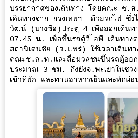
บรรยากาศของเดินทาง โดยคณะ ช.ส.ท.
เดินทางจาก กรงเทพฯ ด้วยรถไฟ ซึ่งได
วัฒน์ (บางซื่อ)ประตู 4 เพื่อออกเดิน
07.45 น. เพื่อขึ้นรถตู้วีไอพี เดินทา
สถานีเด่นชัย (จ.แพร่) ใช้เวลาเดินทา
คณะช.ส.ท.และสื่อมวลชนขึ้นรถตู้ออกเ
ประมาณ 3 ชม. ถึงยังจ.พะเยาในช่วงเ
เข้าที่พัก และทานอาหารเย็นและพักผ่