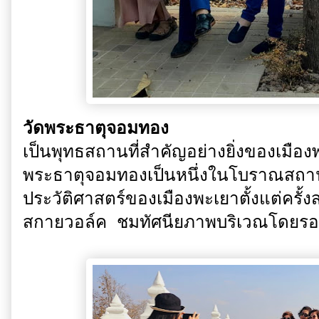
วัดพระธาตุจอมทอง
เป็นพุทธสถานที่สำคัญอย่างยิ่งของเมื
พระธาตุจอมทองเป็นหนึ่งในโบราณสถานท
ประวัติศาสตร์ของเมืองพะเยาตั้งแต่ครั้
สกายวอล์ค ชมทัศนียภาพบริเวณโดยร