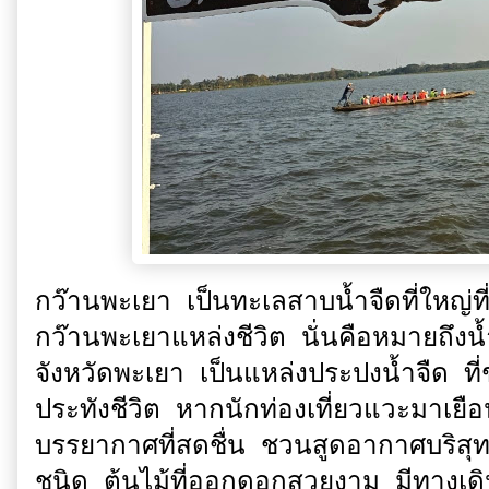
กว๊านพะเยา เป็นทะเลสาบน้ำจืดที่ใหญ่
กว๊านพะเยาแหล่งชีวิต นั่นคือหมายถึงน้
จังหวัดพะเยา เป็นแหล่งประปงน้ำจืด ท
ประทังชีวิต หากนักท่องเที่ยวแวะมาเย
บรรยากาศที่สดชื่น ชวนสูดอากาศบริสุ
ชนิด ต้นไม้ที่ออกดอกสวยงาม มีทางเดิน