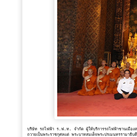
บริษัท รถไฟฟ้า ร.ฟ.ท. จำกัด ผู้ให้บริการรถไฟฟ้าชานเมืองสา
ถวายเป็นพระราชกุศลแด่ พระบาทสมเด็จพระปรเมนทรรามาธิบดี ศรี