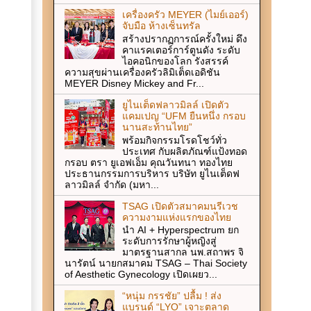
เครื่องครัว MEYER (ไมย์เออร์)
จับมือ ห้างเซ็นทรัล
สร้างปรากฏการณ์ครั้งใหม่ ดึง
คาแรคเตอร์การ์ตูนดัง ระดับ
ไอคอนิกของโลก รังสรรค์
ความสุขผ่านเครื่องครัวลิมิเต็ดเอดิชัน
MEYER Disney Mickey and Fr...
ยูไนเต็ดฟลาวมิลล์ เปิดตัว
แคมเปญ “UFM ยืนหนึ่ง กรอบ
นานสะท้านไทย”
พร้อมกิจกรรมโรดโชว์ทั่ว
ประเทศ กับผลิตภัณฑ์แป้งทอด
กรอบ ตรา ยูเอฟเอ็ม คุณวันทนา ทองไทย
ประธานกรรมการบริหาร บริษัท ยูไนเต็ดฟ
ลาวมิลล์ จำกัด (มหา...
TSAG เปิดตัวสมาคมนรีเวช
ความงามแห่งแรกของไทย
นำ AI + Hyperspectrum ยก
ระดับการรักษาผู้หญิงสู่
มาตรฐานสากล นพ.สถาพร จิ
นารัตน์ นายกสมาคม TSAG – Thai Society
of Aesthetic Gynecology เปิดเผยว...
“หนุ่ม กรรชัย” ปลื้ม ! ส่ง
แบรนด์ “LYO” เจาะตลาด