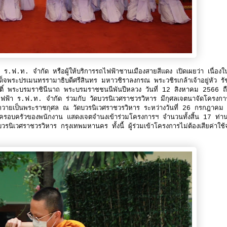
 ร.ฟ.ท. จำกัด หรือผู้ให้บริการรถไฟฟ้าชานเมืองสายสีแดง เปิดเผยว่า เนื่องใ
จพระปรเมนทรรามาธิบดีศรีสินทร มหาวชิราลงกรณ พระวชิรเกล้าเจ้าอยู่หัว ร
ิติ์ พระบรมราชินีนาถ พระบรมราชชนนีพันปีหลวง วันที่ 12 สิงหาคม 2566 ถื
รถไฟฟ้า ร.ฟ.ท. จำกัด ร่วมกับ วัดบวรนิเวศราชวรวิหาร มีกุศลเจตนาจัดโครงกา
ทิศถวายเป็นพระราชกุศล ณ วัดบวรนิเวศราชวรวิหาร ระหว่างวันที่ 26 กรกฎาคม
รอบครัวของพนักงาน แสดงเจตจำนงเข้าร่วมโครงการฯ จำนวนทั้งสิ้น 17 ท่า
ิเวศราชวรวิหาร กรุงเทพมหานคร ทั้งนี้ ผู้ร่วมเข้าโครงการไม่ต้องเสียค่าใช้