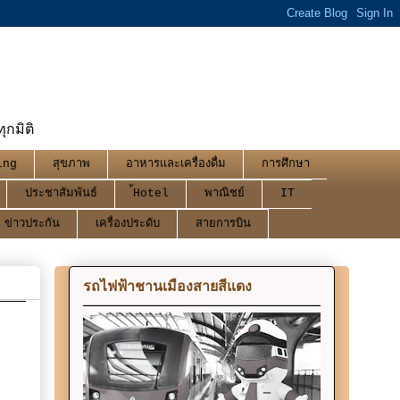
กมิติ
ing
สุขภาพ
อาหารและเครื่องดื่ม
การศึกษา
ประชาสัมพันธ์
้Hotel
พาณิชย์
IT
ข่าวประกัน
เครื่องประดับ
สายการบิน
รถไฟฟ้าชานเมืองสายสีแดง