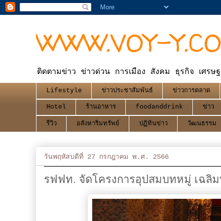
WWW.VOY-Y.C
ติดตามข่าว ข่าวด่วน การเมือง สังคม ธุรกิจ เศรษฐ
Lifestyle
ข่าวประชาสัมพันธ์
ข่าวการตลาด
Hotel
ร้านอาหาร
foodanddrink
ข่าว
รีวิว
อสังหาริมทรัพย์
ปฏิทินข่าว
วัฒนธรรม
วันพฤหัสบดีที่ 27 กรกฎาคม พ.ศ. 2566
รฟฟท. จัดโครงการอุปสมบทหมู่ เฉลิม