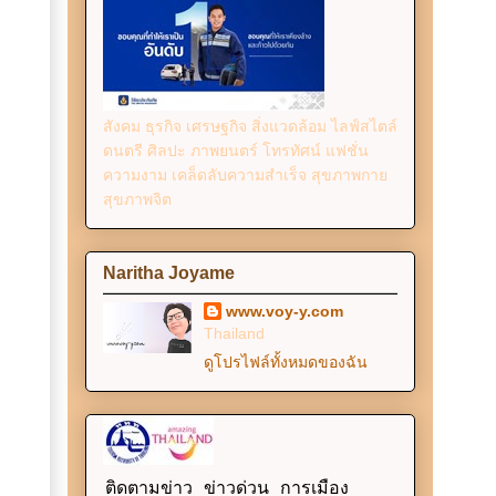
สังคม ธุรกิจ เศรษฐกิจ สิ่งแวดล้อม ไลฟ์สไตล์
ดนตรี ศิลปะ ภาพยนตร์ โทรทัศน์ แฟชั่น
ความงาม เคล็ดลับความสำเร็จ สุขภาพกาย
สุขภาพจิต
Naritha Joyame
www.voy-y.com
Thailand
ดูโปรไฟล์ทั้งหมดของฉัน
ติดตามข่าว ข่าวด่วน การเมือง