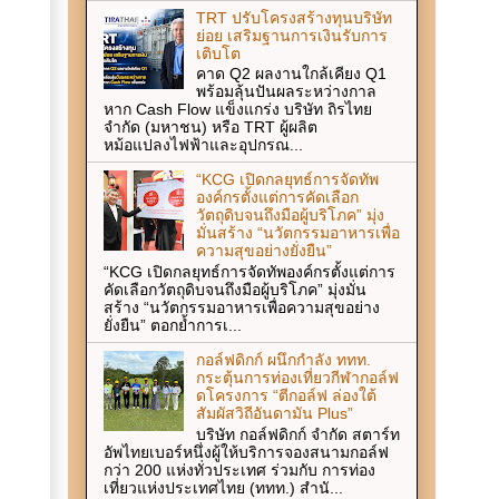
TRT ปรับโครงสร้างทุนบริษัท
ย่อย เสริมฐานการเงินรับการ
เติบโต
คาด Q2 ผลงานใกล้เคียง Q1
พร้อมลุ้นปันผลระหว่างกาล
หาก Cash Flow แข็งแกร่ง บริษัท ถิรไทย
จำกัด (มหาชน) หรือ TRT ผู้ผลิต
หม้อแปลงไฟฟ้าและอุปกรณ...
“KCG เปิดกลยุทธ์การจัดทัพ
องค์กรตั้งแต่การคัดเลือก
วัตถุดิบจนถึงมือผู้บริโภค” มุ่ง
มั่นสร้าง “นวัตกรรมอาหารเพื่อ
ความสุขอย่างยั่งยืน”
“KCG เปิดกลยุทธ์การจัดทัพองค์กรตั้งแต่การ
คัดเลือกวัตถุดิบจนถึงมือผู้บริโภค” มุ่งมั่น
สร้าง “นวัตกรรมอาหารเพื่อความสุขอย่าง
ยั่งยืน” ตอกย้ำการเ...
กอล์ฟดิกก์ ผนึกกำลัง ททท.
กระตุ้นการท่องเที่ยวกีฬากอล์ฟ
ดโครงการ “ตีกอล์ฟ ล่องใต้
สัมผัสวิถีอันดามัน Plus”
บริษัท กอล์ฟดิกก์ จำกัด สตาร์ท
อัพไทยเบอร์หนึ่งผู้ให้บริการจองสนามกอล์ฟ
กว่า 200 แห่งทั่วประเทศ ร่วมกับ การท่อง
เที่ยวแห่งประเทศไทย (ททท.) สำนั...