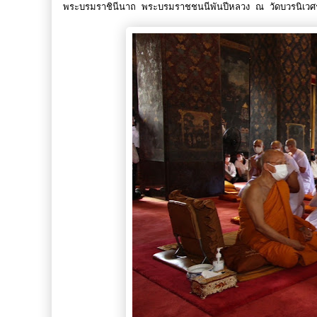
พระบรมราชินีนาถ พระบรมราชชนนีพันปีหลวง ณ วัดบวรนิเว