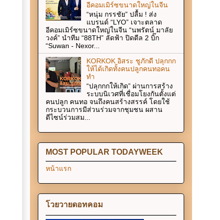
อีคอมเมิร์ซขนาดใหญ่ในจีน
“หนุ่ม กรรชัย” ปลื้ม ! ส่ง
แบรนด์ “LYO” เจาะตลาด
อีคอมเมิร์ซขนาดใหญ่ในจีน “นพรัตน์ มาลัย
วงค์” นำทีม “88TH” ลัดฟ้า ปิดดีล 2 บิ๊ก
“Suwan - Nexor...
KORKOK อิสระ ชูภักดี ปลุกกก
ให้ได้เกิดทั้งคนปลูกคนทอคน
ทำ
“ปลุกกกให้เกิด” ผ่านการสร้าง
ระบบนิเวศที่เชื่อมโยงกันตั้งแต่
คนปลูก คนทอ จนถึงคนสร้างสรรค์ โดยใช้
กระบวนการมีส่วนร่วมจากชุมชน ผสาน
ดีไซน์ร่วมสม...
MOST POPULAR TODAYWEEK
หน้าแรก
โวยวายดอทคอม