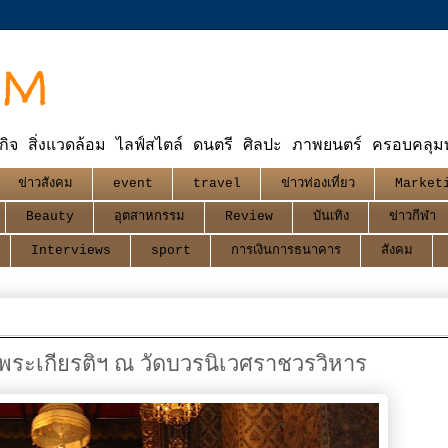
OM
กิจ สิ่งแวดล้อม ไลฟ์สไตล์ ดนตรี ศิลปะ ภาพยนตร์ ครอบคลุมทุ
ข่าวสังคม
event
travel
ข่าวท่องเที่ยว
Market
Beauty
อุตสาหกรรม
Review
บันเทิง
ข่าวกีฬา
Interviews
sport
การเงินการธนาคาร
สังคม
พระเกียรติฯ ณ วัดบวรนิเวศราชวรวิหาร