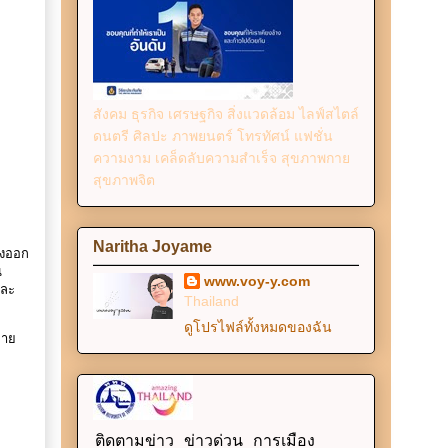
สังคม ธุรกิจ เศรษฐกิจ สิ่งแวดล้อม ไลฟ์สไตล์
ดนตรี ศิลปะ ภาพยนตร์ โทรทัศน์ แฟชั่น
ความงาม เคล็ดลับความสำเร็จ สุขภาพกาย
สุขภาพจิต
Naritha Joyame
่งออก
น
www.voy-y.com
และ
Thailand
ดูโปรไฟล์ทั้งหมดของฉัน
ยาย
ติดตามข่าว ข่าวด่วน การเมือง