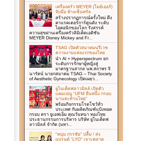
เครื่องครัว MEYER (ไมย์เออร์)
จับมือ ห้างเซ็นทรัล
สร้างปรากฏการณ์ครั้งใหม่ ดึง
คาแรคเตอร์การ์ตูนดัง ระดับ
ไอคอนิกของโลก รังสรรค์
ความสุขผ่านเครื่องครัวลิมิเต็ดเอดิชัน
MEYER Disney Mickey and Fr...
TSAG เปิดตัวสมาคมนรีเวช
ความงามแห่งแรกของไทย
นำ AI + Hyperspectrum ยก
ระดับการรักษาผู้หญิงสู่
มาตรฐานสากล นพ.สถาพร จิ
นารัตน์ นายกสมาคม TSAG – Thai Society
of Aesthetic Gynecology เปิดเผยว...
ยูไนเต็ดฟลาวมิลล์ เปิดตัว
แคมเปญ “UFM ยืนหนึ่ง กรอบ
นานสะท้านไทย”
พร้อมกิจกรรมโรดโชว์ทั่ว
ประเทศ กับผลิตภัณฑ์แป้งทอด
กรอบ ตรา ยูเอฟเอ็ม คุณวันทนา ทองไทย
ประธานกรรมการบริหาร บริษัท ยูไนเต็ดฟ
ลาวมิลล์ จำกัด (มหา...
“หนุ่ม กรรชัย” ปลื้ม ! ส่ง
แบรนด์ “LYO” เจาะตลาด