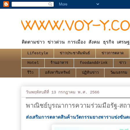
WWW.VOY-Y.C
ติดตามข่าว ข่าวด่วน การเมือง สังคม ธุรกิจ เศรษฐ
Lifestyle
ข่าวประชาสัมพันธ์
ข่าวการตลาด
Hotel
ร้านอาหาร
foodanddrink
ข่าว
รีวิว
อสังหาริมทรัพย์
ปฏิทินข่าว
วัฒนธรรม
วันพฤหัสบดีที่ 13 กรกฎาคม พ.ศ. 2566
พาณิชย์บูรณาการความร่วมมือรัฐ-สถ
ส่งเสริมการตลาดสินค้านวัตกรรมยางพาราแข่งขัน