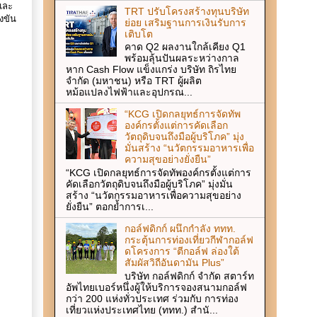
และ
TRT ปรับโครงสร้างทุนบริษัท
งขัน
ย่อย เสริมฐานการเงินรับการ
เติบโต
คาด Q2 ผลงานใกล้เคียง Q1
พร้อมลุ้นปันผลระหว่างกาล
หาก Cash Flow แข็งแกร่ง บริษัท ถิรไทย
จำกัด (มหาชน) หรือ TRT ผู้ผลิต
หม้อแปลงไฟฟ้าและอุปกรณ...
“KCG เปิดกลยุทธ์การจัดทัพ
องค์กรตั้งแต่การคัดเลือก
วัตถุดิบจนถึงมือผู้บริโภค” มุ่ง
มั่นสร้าง “นวัตกรรมอาหารเพื่อ
ความสุขอย่างยั่งยืน”
“KCG เปิดกลยุทธ์การจัดทัพองค์กรตั้งแต่การ
คัดเลือกวัตถุดิบจนถึงมือผู้บริโภค” มุ่งมั่น
สร้าง “นวัตกรรมอาหารเพื่อความสุขอย่าง
ยั่งยืน” ตอกย้ำการเ...
กอล์ฟดิกก์ ผนึกกำลัง ททท.
กระตุ้นการท่องเที่ยวกีฬากอล์ฟ
ดโครงการ “ตีกอล์ฟ ล่องใต้
สัมผัสวิถีอันดามัน Plus”
บริษัท กอล์ฟดิกก์ จำกัด สตาร์ท
อัพไทยเบอร์หนึ่งผู้ให้บริการจองสนามกอล์ฟ
กว่า 200 แห่งทั่วประเทศ ร่วมกับ การท่อง
เที่ยวแห่งประเทศไทย (ททท.) สำนั...