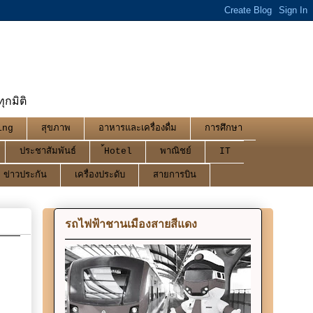
กมิติ
ing
สุขภาพ
อาหารและเครื่องดื่ม
การศึกษา
ประชาสัมพันธ์
้Hotel
พาณิชย์
IT
ข่าวประกัน
เครื่องประดับ
สายการบิน
รถไฟฟ้าชานเมืองสายสีแดง