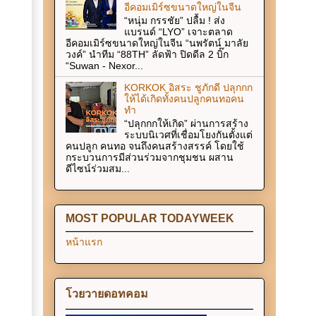
อีคอมเมิร์ซขนาดใหญ่ในจีน
“หนุ่ม กรรชัย” ปลื้ม ! ส่ง
แบรนด์ “LYO” เจาะตลาด
อีคอมเมิร์ซขนาดใหญ่ในจีน “นพรัตน์ มาลัย
วงค์” นำทีม “88TH” ลัดฟ้า ปิดดีล 2 บิ๊ก
“Suwan - Nexor...
KORKOK อิสระ ชูภักดี ปลุกกก
ให้ได้เกิดทั้งคนปลูกคนทอคน
ทำ
“ปลุกกกให้เกิด” ผ่านการสร้าง
ระบบนิเวศที่เชื่อมโยงกันตั้งแต่
คนปลูก คนทอ จนถึงคนสร้างสรรค์ โดยใช้
กระบวนการมีส่วนร่วมจากชุมชน ผสาน
ดีไซน์ร่วมสม...
MOST POPULAR TODAYWEEK
หน้าแรก
โวยวายดอทคอม