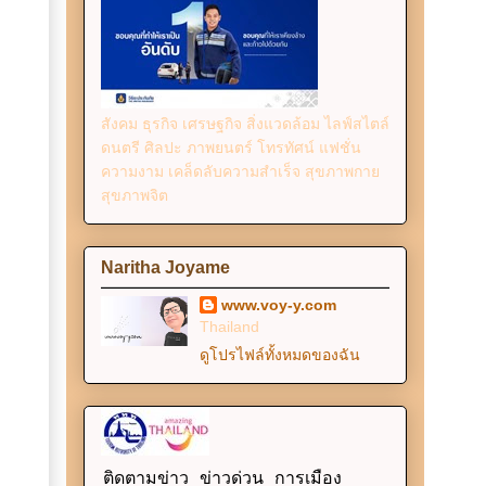
สังคม ธุรกิจ เศรษฐกิจ สิ่งแวดล้อม ไลฟ์สไตล์
ดนตรี ศิลปะ ภาพยนตร์ โทรทัศน์ แฟชั่น
ความงาม เคล็ดลับความสำเร็จ สุขภาพกาย
สุขภาพจิต
Naritha Joyame
www.voy-y.com
Thailand
ดูโปรไฟล์ทั้งหมดของฉัน
ติดตามข่าว ข่าวด่วน การเมือง