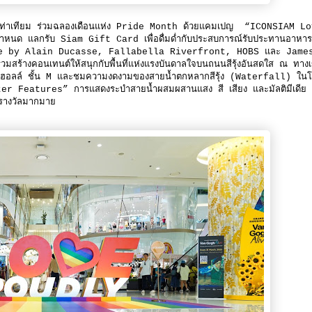
ท่าเทียม ร่วมฉลองเดือนแห่ง Pride Month ด้วยแคมเปญ “ICONSIAM L
ี่กำหนด แลกรับ Siam Gift Card เพื่อดื่มด่ำกับประสบการณ์รับประทานอาหา
ทั้ง Blue by Alain Ducasse, Fallabella Riverfront, HOBS และ Jame
้างคอนเทนต์ให้สนุกกับพื้นที่แห่งแรงบันดาลใจบนถนนสีรุ้งอันสดใส ณ ทางเ
ร ฮอลล์ ชั้น M และชมความงดงามของสายน้ำตกหลากสีรุ้ง (Waterfall) ใน
 Features” การแสดงระบำสายน้ำผสมผสานแสง สี เสียง และมัลติมีเดีย ธ
องรางวัลมากมาย