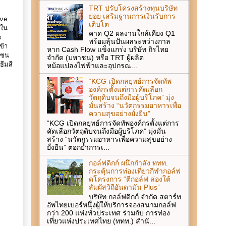
TRT ปรับโครงสร้างทุนบริษัท
ย่อย เสริมฐานการเงินรับการ
ove
เติบโต
รใน
คาด Q2 ผลงานใกล้เคียง Q1
s
พร้อมลุ้นปันผลระหว่างกาล
ข้า
หาก Cash Flow แข็งแกร่ง บริษัท ถิรไทย
โซน
จำกัด (มหาชน) หรือ TRT ผู้ผลิต
ีมสี
หม้อแปลงไฟฟ้าและอุปกรณ...
“KCG เปิดกลยุทธ์การจัดทัพ
องค์กรตั้งแต่การคัดเลือก
วัตถุดิบจนถึงมือผู้บริโภค” มุ่ง
มั่นสร้าง “นวัตกรรมอาหารเพื่อ
ความสุขอย่างยั่งยืน”
“KCG เปิดกลยุทธ์การจัดทัพองค์กรตั้งแต่การ
คัดเลือกวัตถุดิบจนถึงมือผู้บริโภค” มุ่งมั่น
สร้าง “นวัตกรรมอาหารเพื่อความสุขอย่าง
ยั่งยืน” ตอกย้ำการเ...
กอล์ฟดิกก์ ผนึกกำลัง ททท.
กระตุ้นการท่องเที่ยวกีฬากอล์ฟ
ดโครงการ “ตีกอล์ฟ ล่องใต้
สัมผัสวิถีอันดามัน Plus”
บริษัท กอล์ฟดิกก์ จำกัด สตาร์ท
อัพไทยเบอร์หนึ่งผู้ให้บริการจองสนามกอล์ฟ
กว่า 200 แห่งทั่วประเทศ ร่วมกับ การท่อง
เที่ยวแห่งประเทศไทย (ททท.) สำนั...