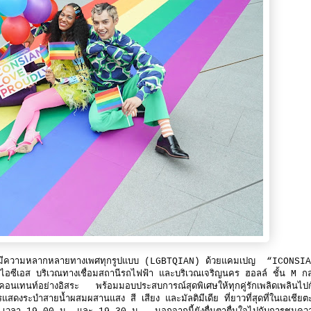
ผู้มีความหลากหลายทางเพศทุกรูปแบบ (LGBTQIAN) ด้วยแคมเปญ “ICONSI
ไอซีเอส บริเวณทางเชื่อมสถานีรถไฟฟ้า และบริเวณเจริญนคร ฮอลล์ ชั้น M ก
ร้างคอนเทนท์อย่างอิสระ พร้อมมอบประสบการณ์สุดพิเศษให้ทุกคู่รักเพลิดเพลินไปก
ำสายน้ำผสมผสานแสง สี เสียง และมัลติมีเดีย ที่ยาวที่สุดที่ในเอเชียตะ