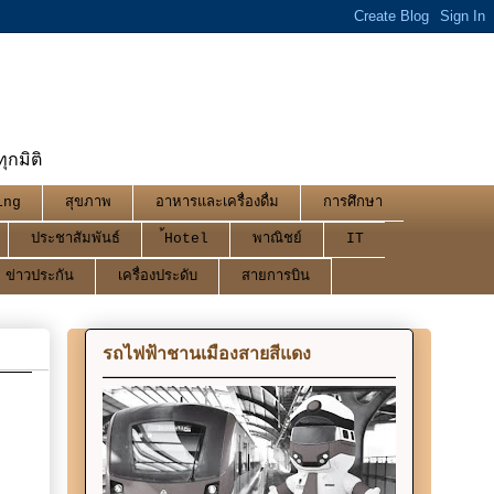
กมิติ
ing
สุขภาพ
อาหารและเครื่องดื่ม
การศึกษา
ประชาสัมพันธ์
้Hotel
พาณิชย์
IT
ข่าวประกัน
เครื่องประดับ
สายการบิน
รถไฟฟ้าชานเมืองสายสีแดง