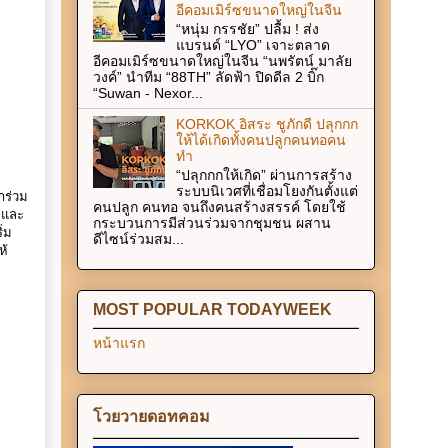
อีคอมเมิร์ซขนาดใหญ่ในจีน
“หนุ่ม กรรชัย” ปลื้ม ! ส่ง
แบรนด์ “LYO” เจาะตลาด
อีคอมเมิร์ซขนาดใหญ่ในจีน “นพรัตน์ มาลัย
วงค์” นำทีม “88TH” ลัดฟ้า ปิดดีล 2 บิ๊ก
“Suwan - Nexor...
KORKOK อิสระ ชูภักดี ปลุกกก
ให้ได้เกิดทั้งคนปลูกคนทอคน
ทำ
“ปลุกกกให้เกิด” ผ่านการสร้าง
ระบบนิเวศที่เชื่อมโยงกันตั้งแต่
าร่วม
คนปลูก คนทอ จนถึงคนสร้างสรรค์ โดยใช้
 และ
กระบวนการมีส่วนร่วมจากชุมชน ผสาน
่ม
ดีไซน์ร่วมสม...
ห้
MOST POPULAR TODAYWEEK
หน้าแรก
โวยวายดอทคอม