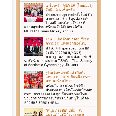
เครื่องครัว MEYER (ไมย์เออร์)
จับมือ ห้างเซ็นทรัล
สร้างปรากฏการณ์ครั้งใหม่ ดึง
คาแรคเตอร์การ์ตูนดัง ระดับ
ไอคอนิกของโลก รังสรรค์
ความสุขผ่านเครื่องครัวลิมิเต็ดเอดิชัน
MEYER Disney Mickey and Fr...
TSAG เปิดตัวสมาคมนรีเวช
ความงามแห่งแรกของไทย
นำ AI + Hyperspectrum ยก
ระดับการรักษาผู้หญิงสู่
มาตรฐานสากล นพ.สถาพร จิ
นารัตน์ นายกสมาคม TSAG – Thai Society
of Aesthetic Gynecology เปิดเผยว...
ยูไนเต็ดฟลาวมิลล์ เปิดตัว
แคมเปญ “UFM ยืนหนึ่ง กรอบ
นานสะท้านไทย”
พร้อมกิจกรรมโรดโชว์ทั่ว
ประเทศ กับผลิตภัณฑ์แป้งทอด
กรอบ ตรา ยูเอฟเอ็ม คุณวันทนา ทองไทย
ประธานกรรมการบริหาร บริษัท ยูไนเต็ดฟ
ลาวมิลล์ จำกัด (มหา...
“หนุ่ม กรรชัย” ปลื้ม ! ส่ง
แบรนด์ “LYO” เจาะตลาด