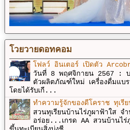
โวยวายดอทคอม
โฟลว์ อินเตอร์ เปิดตัว Arcobr
วันที่ 8 พฤศจิกายน 2567 : บร
ตัวผลิตภัณฑ์ใหม่ เครื่องดื่ม
โดยได้รับเกี...
ทำความรู้จักของดีโคราช ทุเรีย
สวนทุเรียนบ้านไร่ภูผาฟ้าใส จำ
อร่อย...เกรด AA สวนบ้านไร่ภู
ขึ้นทะเบียนสิ่งบ่งชี...