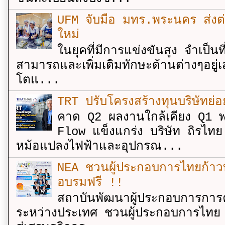
UFM จับมือ มทร.พระนคร ส่งต่ออง
ใหม่
ในยุคที่มีการแข่งขันสูง จำเป็น
สามารถและเพิ่มเติมทักษะด้านต่างๆอยู่เส
โตแ...
TRT ปรับโครงสร้างทุนบริษัทย่
คาด Q2 ผลงานใกล้เคียง Q1 พ
Flow แข็งแกร่ง บริษัท ถิรไท
หม้อแปลงไฟฟ้าและอุปกรณ...
NEA ชวนผู้ประกอบการไทยก้าวท
อบรมฟรี !!
สถาบันพัฒนาผู้ประกอบการการค
ระหว่างประเทศ ชวนผู้ประกอบการไทย 