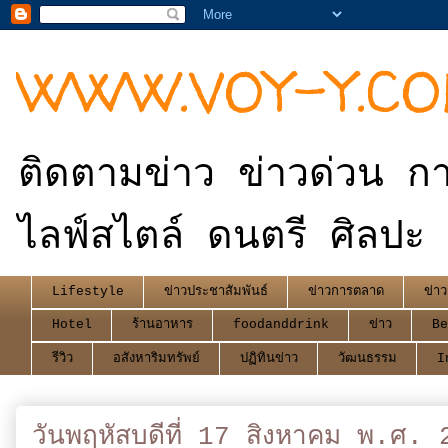
WWW.VOY-Y.C
ติดตามข่าว ข่าวด่วน กา
ไลฟ์สไตล์ ดนตรี ศิลปะ 
Lifestyle
ข่าวประชาสัมพันธ์
ข่าวการตลาด
ข่าว
Hotel
ร้านอาหาร
foodanddrink
ข่าว
Be
รีวิว
อสังหาริมทรัพย์
ปฏิทินข่าว
วัฒนธรรม
I
วันพฤหัสบดีที่ 17 สิงหาคม พ.ศ.