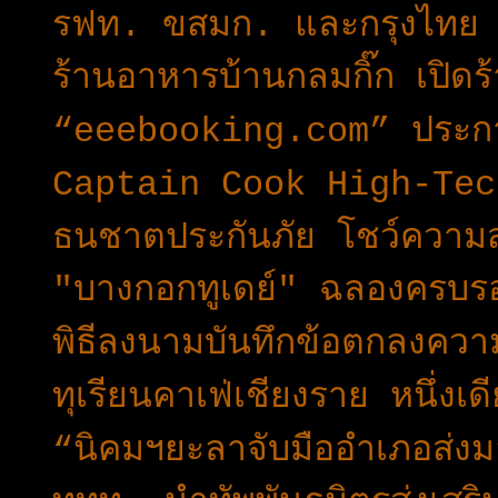
รฟท. ขสมก. และกรุงไทย ผ
ร้านอาหารบ้านกลมกิ๊ก เปิด
“eeebooking.com” ประกา
Captain Cook High-Tec
ธนชาตประกันภัย โชว์ความส
"บางกอกทูเดย์" ฉลองครบรอ
พิธีลงนามบันทึกข้อตกลงควา
ทุเรียนคาเฟ่เชียงราย หนึ่งเ
“นิคมฯยะลาจับมืออำเภอส่งม