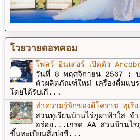
โวยวายดอทคอม
โฟลว์ อินเตอร์ เปิดตัว Arcobr
วันที่ 8 พฤศจิกายน 2567 : บร
ตัวผลิตภัณฑ์ใหม่ เครื่องดื่ม
โดยได้รับเกี...
ทำความรู้จักของดีโคราช ทุเรีย
สวนทุเรียนบ้านไร่ภูผาฟ้าใส จำ
อร่อย...เกรด AA สวนบ้านไร่ภู
ขึ้นทะเบียนสิ่งบ่งชี...