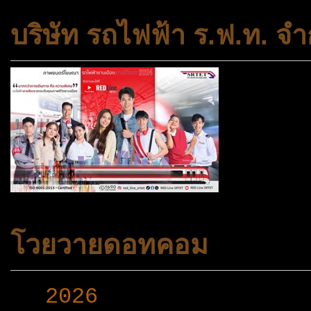
บริษัท รถไฟฟ้า ร.ฟ.ท. จำ
โวยวายดอทคอม
►
2026
(165)