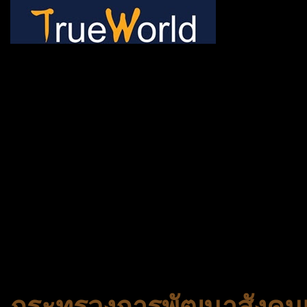
ช้าหมด อดนะจ้ะ เปิดแค่พีเรี
กระเป๋า 20 กก. 🌐 กดจองทัว
@gotrueworld คลิ้ก https
จองทัวร์ 02-2121-037, 0
308-7522, (ทุกวัน) 📱 06
#trueworld #trueworldtrav
#korea #busan #ทัวร์ไฟไหม้
กระทรวงการพัฒนาสังคมแ