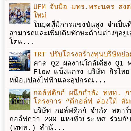
UFM จับมือ มทร.พระนคร ส่งต่ออง
ใหม่
ในยุคที่มีการแข่งขันสูง จำเป็น
สามารถและเพิ่มเติมทักษะด้านต่างๆอยู่เส
โตแ...
TRT ปรับโครงสร้างทุนบริษัทย่
คาด Q2 ผลงานใกล้เคียง Q1 พ
Flow แข็งแกร่ง บริษัท ถิรไท
หม้อแปลงไฟฟ้าและอุปกรณ...
กอล์ฟดิกก์ ผนึกกำลัง ททท. กร
โครงการ “ตีกอล์ฟ ล่องใต้ สัม
บริษัท กอล์ฟดิกก์ จำกัด สตาร์
กอล์ฟกว่า 200 แห่งทั่วประเทศ ร่วมกั
(ททท.) สำนั...