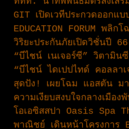
ททท. นำทัพพันธมิตรส่งเสริมก
GIT เปิดเวทีประกวดออกแบบเค
EDUCATION FORUM พลิกโฉม
วิริยะประกันภัยเปิดวิชั่นปี
“บีไชน์ เนเจอร์ซี” วิตามิน
“บีไชน์ ไดเปปไทด์ คอลลาเจ
สุดปัง! เผยโฉม แอสตัน มาร
ความเงียบสงบใจกลางเมืองพั
โอเอซิสสปา Oasis Spa Tha
พาณิชย์ เดินหน้าโครงกา