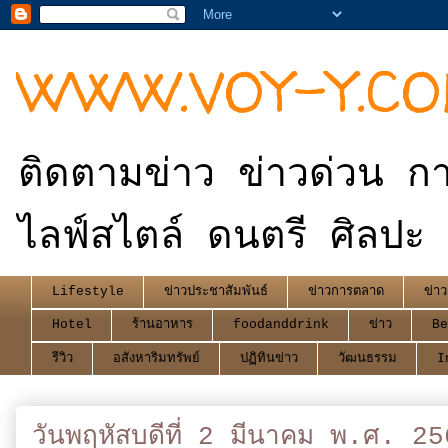
WWW.VOY-Y.C
ติดตามข่าว ข่าวด่วน กา
ไลฟ์สไตล์ ดนตรี ศิลปะ 
Lifestyle
ข่าวประชาสัมพันธ์
ข่าวการตลาด
ข่าว
Hotel
ร้านอาหาร
foodanddrink
ข่าว
Be
รีวิว
อสังหาริมทรัพย์
ปฏิทินข่าว
วัฒนธรรม
I
วันพฤหัสบดีที่ 2 มีนาคม พ.ศ. 2