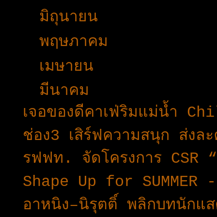
►
มิถุนายน
(43)
►
พฤษภาคม
(53)
►
เมษายน
(34)
▼
มีนาคม
(37)
เจอของดีคาเฟ่ริมแม่น้ำ Ch
ช่อง3 เสิร์ฟความสนุก ส่งล
รฟฟท. จัดโครงการ CSR “ส
Shape Up for SUMMER -
อาหนิง–นิรุตติ์ พลิกบทนักแสด