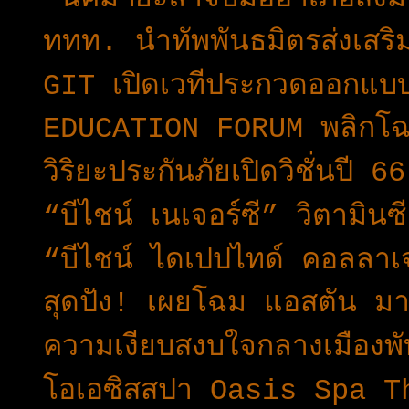
ททท. นำทัพพันธมิตรส่งเสริมก
GIT เปิดเวทีประกวดออกแบบเค
EDUCATION FORUM พลิกโฉม
วิริยะประกันภัยเปิดวิชั่นปี
“บีไชน์ เนเจอร์ซี” วิตามิน
“บีไชน์ ไดเปปไทด์ คอลลาเจ
สุดปัง! เผยโฉม แอสตัน มาร
ความเงียบสงบใจกลางเมืองพั
โอเอซิสสปา Oasis Spa Tha