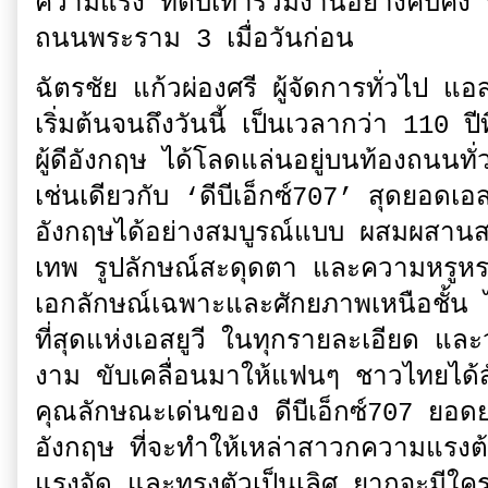
ความแรง ที่ตบเท้าร่วมงานอย่างคับคั
ถนนพระราม 3 เมื่อวันก่อน
ฉัตรชัย แก้วผ่องศรี ผู้จัดการทั่วไป 
เริ่มต้นจนถึงวันนี้ เป็นเวลากว่า 110 ป
ผู้ดีอังกฤษ ได้โลดแล่นอยู่บนท้องถนนทั
เช่นเดียวกับ ‘ดีบีเอ็กซ์707’ สุดยอดเอส
อังกฤษได้อย่างสมบูรณ์แบบ ผสมผสานสม
เทพ รูปลักษณ์สะดุดตา และความหรูหรา
เอกลักษณ์เฉพาะและศักยภาพเหนือชั้น ได
ที่สุดแห่งเอสยูวี ในทุกรายละเอียด และ
งาม ขับเคลื่อนมาให้แฟนๆ ชาวไทยได้
คุณลักษณะเด่นของ ดีบีเอ็กซ์707 ยอดย
อังกฤษ ที่จะทำให้เหล่าสาวกความแรงต้
แรงจัด และทรงตัวเป็นเลิศ ยากจะมีใคร