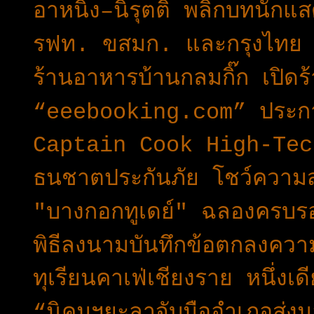
อาหนิง–นิรุตติ์ พลิกบทนักแสด
รฟท. ขสมก. และกรุงไทย ผ
ร้านอาหารบ้านกลมกิ๊ก เปิด
“eeebooking.com” ประกา
Captain Cook High-Tec
ธนชาตประกันภัย โชว์ความส
"บางกอกทูเดย์" ฉลองครบรอ
พิธีลงนามบันทึกข้อตกลงควา
ทุเรียนคาเฟ่เชียงราย หนึ่งเ
“นิคมฯยะลาจับมืออำเภอส่งม