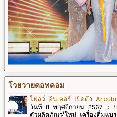
โวยวายดอทคอม
โฟลว์ อินเตอร์ เปิดตัว Arcobr
วันที่ 8 พฤศจิกายน 2567 : บร
ตัวผลิตภัณฑ์ใหม่ เครื่องดื่ม