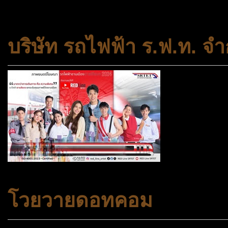
สถาบันครอบครัวและชุมชน
บริษัท รถไฟฟ้า ร.ฟ.ท. จำ
โวยวายดอทคอม