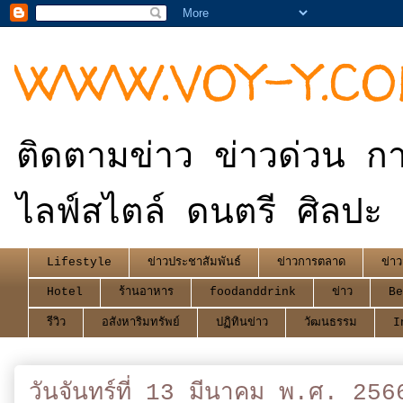
WWW.VOY-Y.C
ติดตามข่าว ข่าวด่วน กา
ไลฟ์สไตล์ ดนตรี ศิลปะ 
Lifestyle
ข่าวประชาสัมพันธ์
ข่าวการตลาด
ข่าว
Hotel
ร้านอาหาร
foodanddrink
ข่าว
Be
รีวิว
อสังหาริมทรัพย์
ปฏิทินข่าว
วัฒนธรรม
I
วันจันทร์ที่ 13 มีนาคม พ.ศ. 256