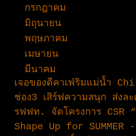
►
กรกฎาคม
(51)
►
มิถุนายน
(43)
►
พฤษภาคม
(53)
►
เมษายน
(34)
▼
มีนาคม
(37)
เจอของดีคาเฟ่ริมแม่น้ำ Ch
ช่อง3 เสิร์ฟความสนุก ส่งล
รฟฟท. จัดโครงการ CSR “ส
Shape Up for SUMMER -