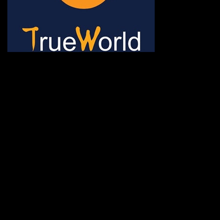
ช้าหมด อดนะจ้ะ เปิดแค่พีเรี
กระเป๋า 20 กก. 🌐 กดจองทัว
@gotrueworld คลิ้ก https
จองทัวร์ 02-2121-037, 0
308-7522, (ทุกวัน) 📱 06
#trueworld #trueworldtrav
#korea #busan #ทัวร์ไฟไหม้