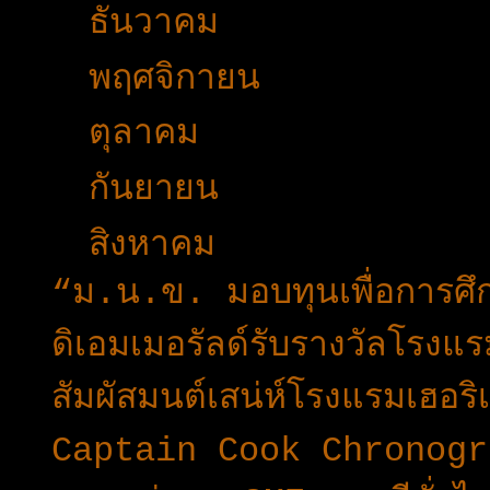
►
ธันวาคม
(31)
►
พฤศจิกายน
(34)
►
ตุลาคม
(27)
►
กันยายน
(30)
▼
สิงหาคม
(49)
“ม.น.ข. มอบทุนเพื่อการศ
ดิเอมเมอรัลด์รับรางวัลโรงแร
สัมผัสมนต์เสน่ห์โรงแรมเฮอ
Captain Cook Chronograph