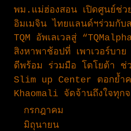
พม.แม่ฮ่องสอน เปิดศูนย์ช่
อิมเมจิน ไทยแลนด์ฯร่วมกั
TQM อัพเลเวลสู่ “TQMalph
สิงหาพาช้อปที่ เพาเวอร์บา
ดีพร้อม ร่วมมือ โตโยต้า ช่ว
Slim up Center ตอกย้ำคว
Khaomali จัดจ้านถึงใจทุก
►
กรกฎาคม
(34)
►
มิถุนายน
(15)