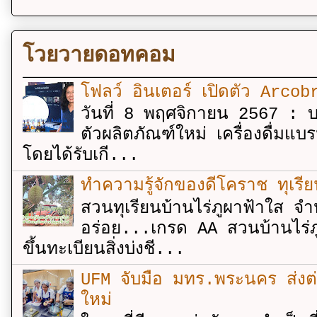
โวยวายดอทคอม
โฟลว์ อินเตอร์ เปิดตัว Arcobr
วันที่ 8 พฤศจิกายน 2567 : บร
ตัวผลิตภัณฑ์ใหม่ เครื่องดื่ม
โดยได้รับเกี...
ทำความรู้จักของดีโคราช ทุเรีย
สวนทุเรียนบ้านไร่ภูผาฟ้าใส จำ
อร่อย...เกรด AA สวนบ้านไร่ภู
ขึ้นทะเบียนสิ่งบ่งชี...
UFM จับมือ มทร.พระนคร ส่งต่ออง
ใหม่