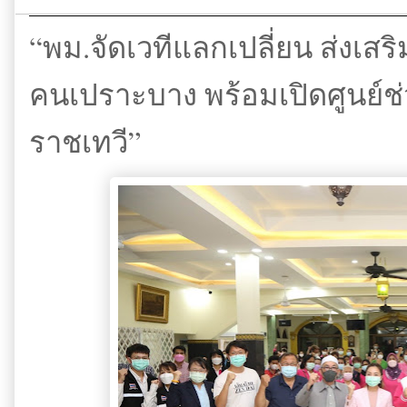
“พม.จัดเวทีแลกเปลี่ยน ส่งเสริ
คนเปราะบาง พร้อมเปิดศูนย์ช
ราชเทวี”