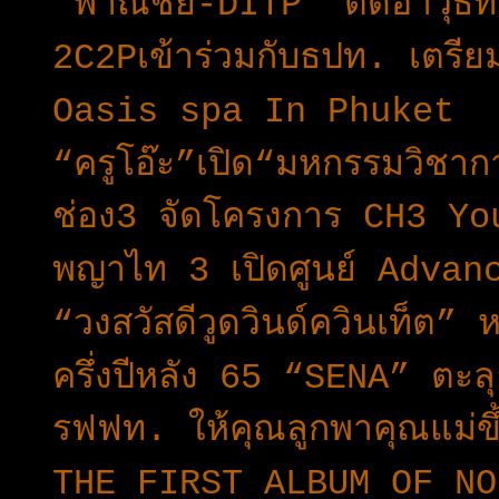
“พาณิชย์-DITP” ติดอาวุธทา
2C2Pเข้าร่วมกับธปท. เตร
Oasis spa In Phuket
“ครูโอ๊ะ”เปิด“มหกรรมวิชากา
ช่อง3 จัดโครงการ CH3 Yo
พญาไท 3 เปิดศูนย์ Adva
“วงสวัสดีวูดวินด์ควินเท็ต” 
ครึ่งปีหลัง 65 “SENA” ตะ
รฟฟท. ให้คุณลูกพาคุณแม่ข
THE FIRST ALBUM OF NO