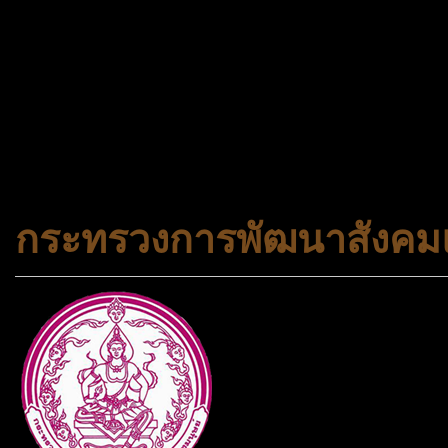
จองทัวร์ 02-2121-037, 0
308-7522, (ทุกวัน) 📱 06
#trueworld #trueworldtrav
#korea #busan #ทัวร์ไฟไหม้
กระทรวงการพัฒนาสังคมแ