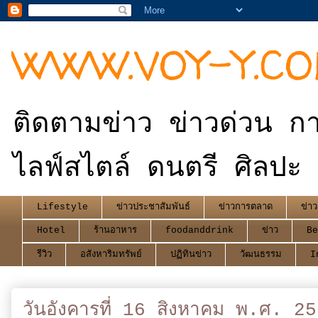
WWW.VOY-Y.C
ติดตามข่าว ข่าวด่วน กา
ไลฟ์สไตล์ ดนตรี ศิลปะ 
Lifestyle
ข่าวประชาสัมพันธ์
ข่าวการตลาด
ข่าว
Hotel
ร้านอาหาร
foodanddrink
ข่าว
Be
รีวิว
อสังหาริมทรัพย์
ปฏิทินข่าว
วัฒนธรรม
I
วันอังคารที่ 16 สิงหาคม พ.ศ. 2