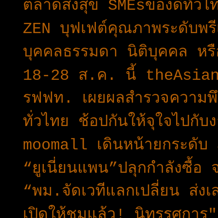
ตลาดส่งสุข SMEsของดีทั่วไ
ZEN บุฟเฟต์คุณภาพระดับพรี
บุคคลธรรมดา นิติบุคคล หรื
18-28 ส.ค. นี้ theAsian
รฟฟท. เผยผลสำรวจความพึง
ทั่วไทย ช้อปกันให้จุใจไปก
moomall เดินหน้ายกระดับ
“ยูเนี่ยนแพน”ปลุกกำลังซื้อ
“พม.จัดเวทีแลกเปลี่ยน ส่งเส
เปิดให้ชมแล้ว! นิทรรศการ