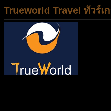
Trueworld Travel ทัวร์เก
ช้าหมด อดนะจ้ะ เปิดแค่พีเรี
กระเป๋า 20 กก. 🌐 กดจองทัว
@gotrueworld คลิ้ก https