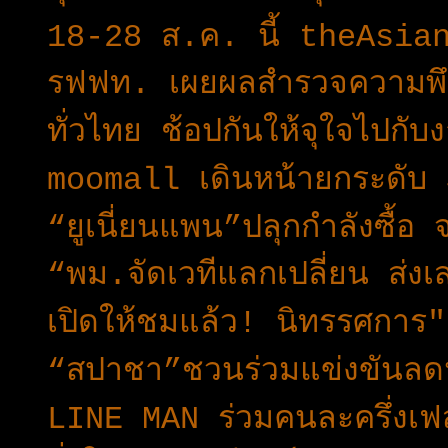
18-28 ส.ค. นี้ theAsian
รฟฟท. เผยผลสำรวจความพึง
ทั่วไทย ช้อปกันให้จุใจไปก
moomall เดินหน้ายกระดับ
“ยูเนี่ยนแพน”ปลุกกำลังซื้อ
“พม.จัดเวทีแลกเปลี่ยน ส่งเส
เปิดให้ชมแล้ว! นิทรรศการ
“สปาชา”ชวนร่วมแข่งขันลดน
LINE MAN ร่วมคนละครึ่งเฟ