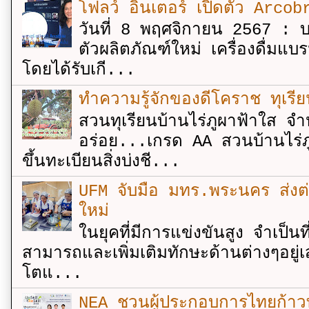
โฟลว์ อินเตอร์ เปิดตัว Arcobr
วันที่ 8 พฤศจิกายน 2567 : บร
ตัวผลิตภัณฑ์ใหม่ เครื่องดื่ม
โดยได้รับเกี...
ทำความรู้จักของดีโคราช ทุเรีย
สวนทุเรียนบ้านไร่ภูผาฟ้าใส จำ
อร่อย...เกรด AA สวนบ้านไร่ภู
ขึ้นทะเบียนสิ่งบ่งชี...
UFM จับมือ มทร.พระนคร ส่งต่ออง
ใหม่
ในยุคที่มีการแข่งขันสูง จำเป็น
สามารถและเพิ่มเติมทักษะด้านต่างๆอยู่เส
โตแ...
NEA ชวนผู้ประกอบการไทยก้าวท