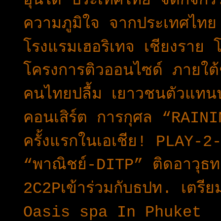
ฮุนได ประเทศไทย จัดกิจกรร
ความภูมิใจ จากประเทศไทย 
โรงแรมเฮอริเทจ เชียงราย
โครงการติวออนไซด์ ภายใต้ช
คนไทยปลื้ม เยาวชนตัวแทน
คอนเสิร์ต การกุศล “RAIN
ครั้งแรกในเอเชีย! PLAY-
“พาณิชย์-DITP” ติดอาวุธทา
2C2Pเข้าร่วมกับธปท. เตร
Oasis spa In Phuket