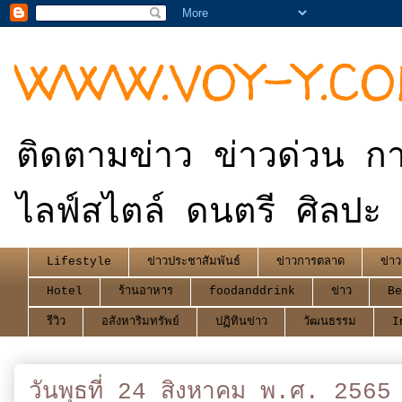
WWW.VOY-Y.C
ติดตามข่าว ข่าวด่วน กา
ไลฟ์สไตล์ ดนตรี ศิลปะ 
Lifestyle
ข่าวประชาสัมพันธ์
ข่าวการตลาด
ข่าว
Hotel
ร้านอาหาร
foodanddrink
ข่าว
Be
รีวิว
อสังหาริมทรัพย์
ปฏิทินข่าว
วัฒนธรรม
I
วันพุธที่ 24 สิงหาคม พ.ศ. 2565