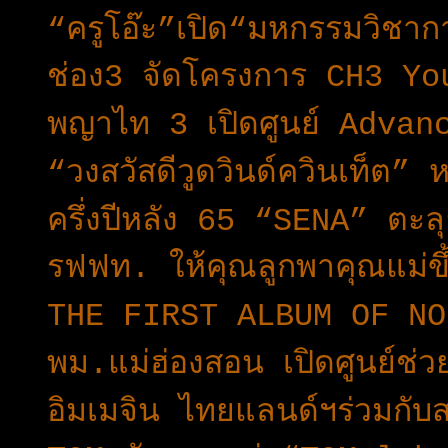
“ครูโอ๊ะ”เปิด“มหกรรมวิชากา
ช่อง3 จัดโครงการ CH3 Yo
พญาไท 3 เปิดศูนย์ Adva
“วงสวัสดีวูดวินด์ควินเท็ต” 
ครึ่งปีหลัง 65 “SENA” ตะ
รฟฟท. ให้คุณลูกพาคุณแม่ข
THE FIRST ALBUM OF NO
พม.แม่ฮ่องสอน เปิดศูนย์ช่
อิมเมจิน ไทยแลนด์ฯร่วมกั