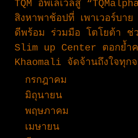
TQM อัพเลเวลสู่ “TQMalph
สิงหาพาช้อปที่ เพาเวอร์บา
ดีพร้อม ร่วมมือ โตโยต้า ช่ว
Slim up Center ตอกย้ำคว
Khaomali จัดจ้านถึงใจทุก
►
กรกฎาคม
(34)
►
มิถุนายน
(15)
►
พฤษภาคม
(11)
►
เมษายน
(30)