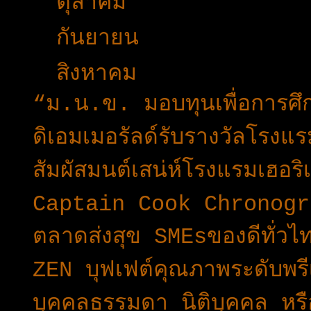
►
ตุลาคม
(27)
►
กันยายน
(30)
▼
สิงหาคม
(49)
“ม.น.ข. มอบทุนเพื่อการศ
ดิเอมเมอรัลด์รับรางวัลโรงแร
สัมผัสมนต์เสน่ห์โรงแรมเฮอ
Captain Cook Chronograph
ตลาดส่งสุข SMEsของดีทั่วไ
ZEN บุฟเฟต์คุณภาพระดับพรี
บุคคลธรรมดา นิติบุคคล หรื