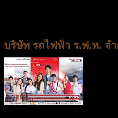
และความเสมอภาคในสังคม การ
สถาบันครอบครัวและชุมชน
บริษัท รถไฟฟ้า ร.ฟ.ท. จำ