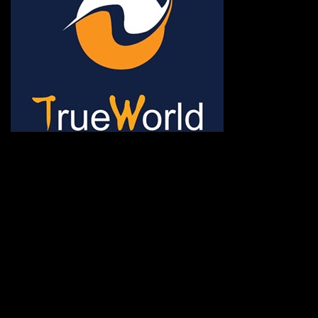
ช้าหมด อดนะจ้ะ เปิดแค่พีเรี
กระเป๋า 20 กก. 🌐 กดจองทัว
@gotrueworld คลิ้ก https
จองทัวร์ 02-2121-037, 0
308-7522, (ทุกวัน) 📱 06
#trueworld #trueworldtrav