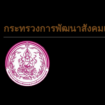
#korea #busan #ทัวร์ไฟไหม้
กระทรวงการพัฒนาสังคมแ
กระทรวงการพัฒนาสังคมและคว
ประเภทกระทรวงของไทย ทำหน้า