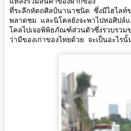
แหล่งรวมสินค้าของฝากของ
ที่ระลึกหัตถศิลป์นานาชนิด ซึ่งมีไฮไลท
พลาดชม และนิโคลยังจะพาไปหอศิปล์แอน
โคลไปเจอพิพิธภัณฑ์ส่วนตัวซึ่งรวบร
ว่ามีของเก่าของไทยด้วย จะเป็นอะไรน