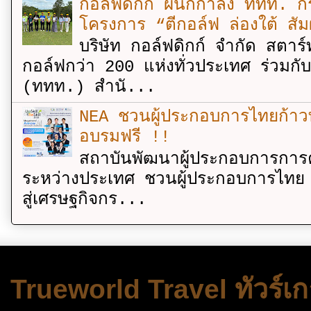
กอล์ฟดิกก์ ผนึกกำลัง ททท. กร
โครงการ “ตีกอล์ฟ ล่องใต้ สัม
บริษัท กอล์ฟดิกก์ จำกัด สตาร์
กอล์ฟกว่า 200 แห่งทั่วประเทศ ร่วมกั
(ททท.) สำนั...
NEA ชวนผู้ประกอบการไทยก้าวท
อบรมฟรี !!
สถาบันพัฒนาผู้ประกอบการการค
ระหว่างประเทศ ชวนผู้ประกอบการไทย 
สู่เศรษฐกิจกร...
Trueworld Travel ทัวร์เก