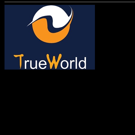
ช้าหมด อดนะจ้ะ เปิดแค่พีเรี
กระเป๋า 20 กก. 🌐 กดจองทัว
@gotrueworld คลิ้ก https
จองทัวร์ 02-2121-037, 0
308-7522, (ทุกวัน) 📱 06