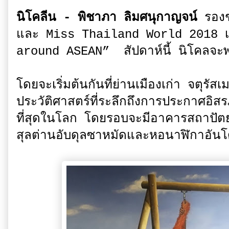
นิโคลีน - พิชาภา ลิมศนุกาญจน์
รอง
และ Miss Thailand World 2018 เ
around ASEAN” สัปดาห์นี้ นิโคลจะพา
โดยจะเริ่มต้นกันที่ย่านเมืองเก่า จตุรั
ประวัติศาสตร์ที่ระลึกถึงการประกาศอิสร
ที่สุดในโลก โดยรอบจะมีอาคารสถาปัตย
สุลต่านอับดุลซาหมัดและหอนาฬิกาอันโ