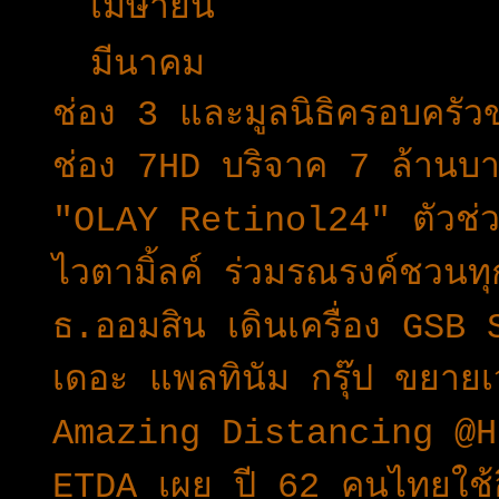
►
เมษายน
(49)
▼
มีนาคม
(49)
ช่อง 3 และมูลนิธิครอบครั
ช่อง 7HD บริจาค 7 ล้านบา
"OLAY Retinol24" ตัวช่วย
ไวตามิ้ลค์ ร่วมรณรงค์ชวนทุก
ธ.ออมสิน เดินเครื่อง GSB
เดอะ แพลทินัม กรุ๊ป ขยายเว
Amazing Distancing @H
ETDA เผย ปี 62 คนไทยใช้อินเ