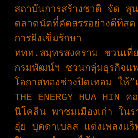
สถาบันการสร้างชาติ จัด ส
ตลาดนัดที่คัดสรรอย่างดีที่ส
การฝังเข็มรักษา
ททท.สมุทรสงคราม ชวนเที่
กรมพัฒน์ฯ ชวนกลุ่มธุรกิจ
โอกาสทองช่วงปิดเทอม ให้”เล
THE ENERGY HUA HIN คอน
นิโคลีน พาชมเมืองเก่า ใ
อุ๋ย บุดดาเบลส แต่งเพลงแร็