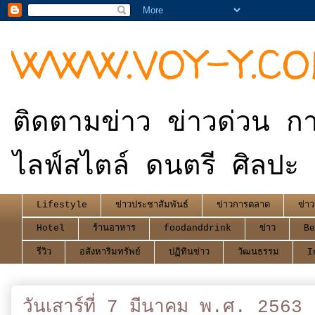
WWW.VOY-Y.C
ติดตามข่าว ข่าวด่วน กา
ไลฟ์สไตล์ ดนตรี ศิลปะ 
Lifestyle
ข่าวประชาสัมพันธ์
ข่าวการตลาด
ข่าว
Hotel
ร้านอาหาร
foodanddrink
ข่าว
Be
รีวิว
อสังหาริมทรัพย์
ปฏิทินข่าว
วัฒนธรรม
I
วันเสาร์ที่ 7 มีนาคม พ.ศ. 2563