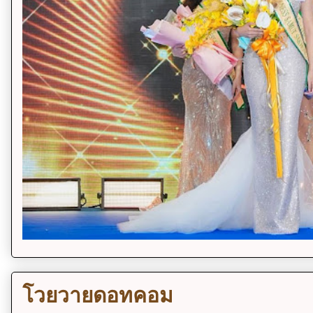
โวยวายดอทคอม