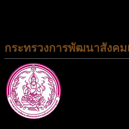
#trueworld #trueworldtrav
#korea #busan #ทัวร์ไฟไหม้
กระทรวงการพัฒนาสังคมแ