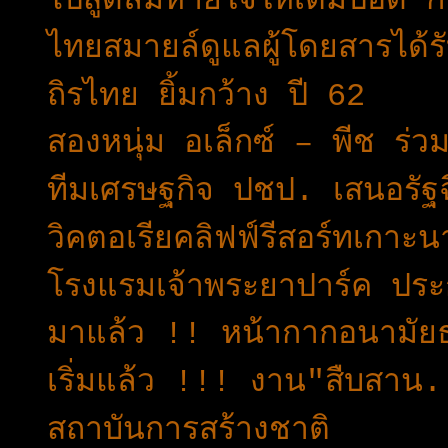
ไปสูดลมหายใจให้เต็มปอด ก
ไทยสมายล์ดูแลผู้โดยสารได้
ถิรไทย ยิ้มกว้าง ปี 62
สองหนุ่ม อเล็กซ์ – พีช ร่ว
ทีมเศรษฐกิจ ปชป. เสนอรัฐฉ
วิคตอเรียคลิฟฟ์รีสอร์ทเกาะน
โรงแรมเจ้าพระยาปาร์ค ประ
มาแล้ว !! หน้ากากอนามัยธง
เริ่มแล้ว !!! งาน"สืบสาน
สถาบันการสร้างชาติ