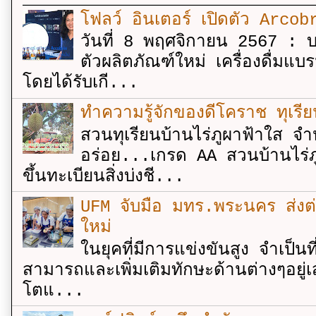
โฟลว์ อินเตอร์ เปิดตัว Arcobr
วันที่ 8 พฤศจิกายน 2567 : บร
ตัวผลิตภัณฑ์ใหม่ เครื่องดื่ม
โดยได้รับเกี...
ทำความรู้จักของดีโคราช ทุเรีย
สวนทุเรียนบ้านไร่ภูผาฟ้าใส จำ
อร่อย...เกรด AA สวนบ้านไร่ภู
ขึ้นทะเบียนสิ่งบ่งชี...
UFM จับมือ มทร.พระนคร ส่งต่ออง
ใหม่
ในยุคที่มีการแข่งขันสูง จำเป็น
สามารถและเพิ่มเติมทักษะด้านต่างๆอยู่เส
โตแ...