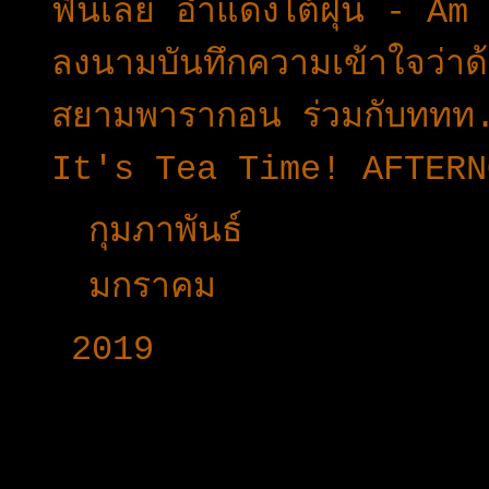
ฟินเลย อำแดงไต้ฝุ่น - A
ลงนามบันทึกความเข้าใจว่าด
สยามพารากอน ร่วมกับททท. 
It's Tea Time! AFTERN
►
กุมภาพันธ์
(32)
►
มกราคม
(13)
►
2019
(160)
www.voy-y.com. บริษ