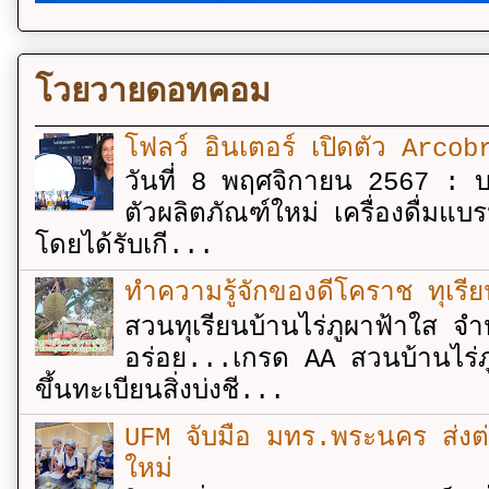
โวยวายดอทคอม
โฟลว์ อินเตอร์ เปิดตัว Arcobr
วันที่ 8 พฤศจิกายน 2567 : บร
ตัวผลิตภัณฑ์ใหม่ เครื่องดื่ม
โดยได้รับเกี...
ทำความรู้จักของดีโคราช ทุเรีย
สวนทุเรียนบ้านไร่ภูผาฟ้าใส จำ
อร่อย...เกรด AA สวนบ้านไร่ภู
ขึ้นทะเบียนสิ่งบ่งชี...
UFM จับมือ มทร.พระนคร ส่งต่ออง
ใหม่