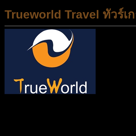
Trueworld Travel ทัวร์เก
ช้าหมด อดนะจ้ะ เปิดแค่พีเรี
กระเป๋า 20 กก. 🌐 กดจองทัว
@gotrueworld คลิ้ก https