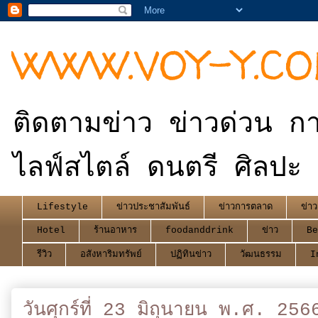
WWW.VOY-Y.C
ติดตามข่าว ข่าวด่วน กา
ไลฟ์สไตล์ ดนตรี ศิลปะ 
Lifestyle
ข่าวประชาสัมพันธ์
ข่าวการตลาด
ข่าว
Hotel
ร้านอาหาร
foodanddrink
ข่าว
Be
รีวิว
อสังหาริมทรัพย์
ปฏิทินข่าว
วัฒนธรรม
I
วันศุกร์ที่ 23 มิถุนายน พ.ศ. 256