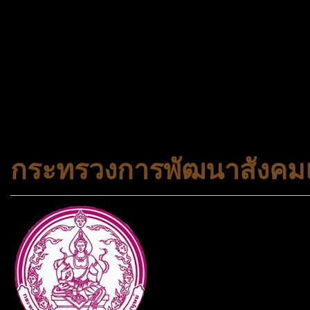
จองทัวร์ 02-2121-037, 0
308-7522, (ทุกวัน) 📱 06
#trueworld #trueworldtrav
#korea #busan #ทัวร์ไฟไหม้
กระทรวงการพัฒนาสังคมแ