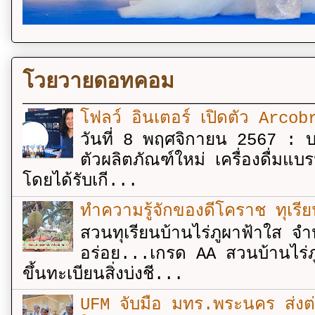
โวยวายดอทคอม
โฟลว์ อินเตอร์ เปิดตัว Arcobr
วันที่ 8 พฤศจิกายน 2567 : บร
ตัวผลิตภัณฑ์ใหม่ เครื่องดื่ม
โดยได้รับเกี...
ทำความรู้จักของดีโคราช ทุเรีย
สวนทุเรียนบ้านไร่ภูผาฟ้าใส จำ
อร่อย...เกรด AA สวนบ้านไร่ภู
ขึ้นทะเบียนสิ่งบ่งชี...
UFM จับมือ มทร.พระนคร ส่งต่ออง