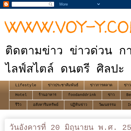
WWW.VOY-Y.C
ติดตามข่าว ข่าวด่วน กา
ไลฟ์สไตล์ ดนตรี ศิลปะ 
Lifestyle
ข่าวประชาสัมพันธ์
ข่าวการตลาด
ข่าว
Hotel
ร้านอาหาร
foodanddrink
ข่าว
Be
รีวิว
อสังหาริมทรัพย์
ปฏิทินข่าว
วัฒนธรรม
I
วันอังคารที่ 20 มิถุนายน พ.ศ. 2