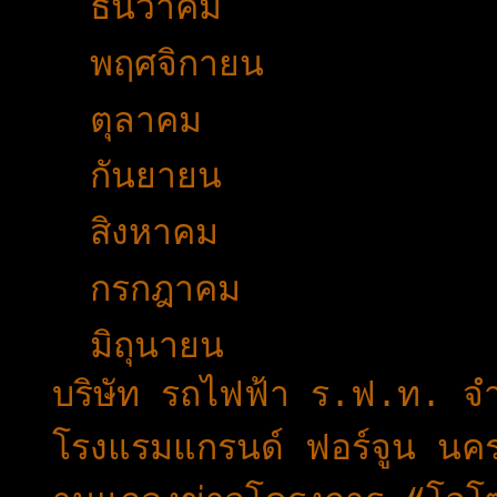
►
ธันวาคม
(46)
►
พฤศจิกายน
(44)
►
ตุลาคม
(35)
►
กันยายน
(53)
►
สิงหาคม
(51)
►
กรกฎาคม
(51)
▼
มิถุนายน
(43)
บริษัท รถไฟฟ้า ร.ฟ.ท. จำก
โรงแรมแกรนด์ ฟอร์จูน นค