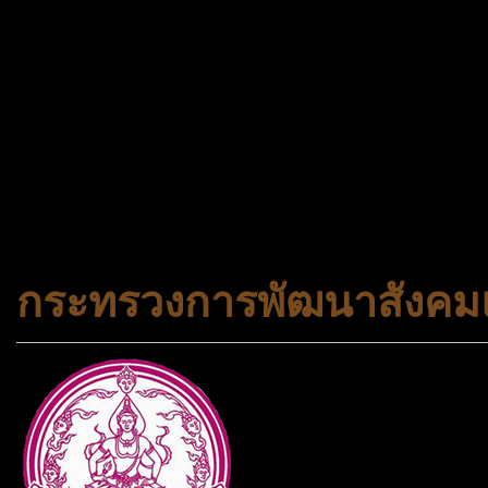
@gotrueworld คลิ้ก https
จองทัวร์ 02-2121-037, 0
308-7522, (ทุกวัน) 📱 06
#trueworld #trueworldtrav
#korea #busan #ทัวร์ไฟไหม้
กระทรวงการพัฒนาสังคมแ