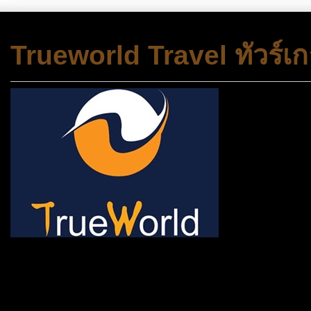
Trueworld Travel ทัวร์เก
ช้าหมด อดนะจ้ะ เปิดแค่พีเรี
กระเป๋า 20 กก. 🌐 กดจองทัว