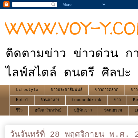
WWW.VOY-Y.C
ติดตามข่าว ข่าวด่วน กา
ไลฟ์สไตล์ ดนตรี ศิลปะ 
Lifestyle
ข่าวประชาสัมพันธ์
ข่าวการตลาด
ข่าว
Hotel
ร้านอาหาร
foodanddrink
ข่าว
Be
รีวิว
อสังหาริมทรัพย์
ปฏิทินข่าว
วัฒนธรรม
I
วันจันทร์ที่ 28 พฤศจิกายน พ.ศ. 