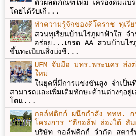
ตัวผลิตภัณฑ์ใหม่ เครื่องดื่ม
โดยได้รับเกี...
ทำความรู้จักของดีโคราช ทุเรีย
สวนทุเรียนบ้านไร่ภูผาฟ้าใส จำ
อร่อย...เกรด AA สวนบ้านไร่ภู
ขึ้นทะเบียนสิ่งบ่งชี...
UFM จับมือ มทร.พระนคร ส่งต่ออง
ใหม่
ในยุคที่มีการแข่งขันสูง จำเป็น
สามารถและเพิ่มเติมทักษะด้านต่างๆอยู่เส
โตแ...
กอล์ฟดิกก์ ผนึกกำลัง ททท. กร
โครงการ “ตีกอล์ฟ ล่องใต้ สัม
บริษัท กอล์ฟดิกก์ จำกัด สตาร์