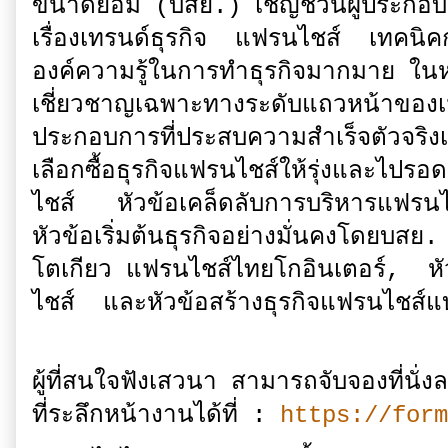
ขนาดย่อม (บสย.) เชิญชวนผู้ประกอบการ
เรื่องเทรนด์ธุรกิจ แฟรนไชส์ เทค
องค์ความรู้ในการทำธุรกิจมากมาย ในห
เชี่ยวชาญเฉพาะทางระดับแถวหน้าของเม
ประกอบการที่ประสบความสำเร็จตัวจริงเ
เลือกซื้อธุรกิจแฟรนไชส์ให้รุ่งและไป
ไชส์ หัวข้อเคล็ดลับการบริหารแฟรนไช
หัวข้อเริ่มต้นธุรกิจอย่างมั่นคงโดยบ
โตเกียว แฟรนไชส์ไทยโกอินเตอร์, หั
ไชส์ และหัวข้อสร้างธุรกิจแฟรนไชส์แ
ผู้ที่สนใจฟังเสวนา สามารถจับจองที่นั
ที่ระลึกหน้างานได้ที่ :
https://form