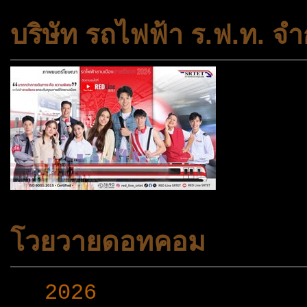
บริษัท รถไฟฟ้า ร.ฟ.ท. จำ
โวยวายดอทคอม
►
2026
(165)