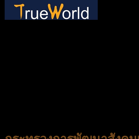
ช้าหมด อดนะจ้ะ เปิดแค่พีเรี
กระเป๋า 20 กก. 🌐 กดจองทัว
@gotrueworld คลิ้ก https
จองทัวร์ 02-2121-037, 0
308-7522, (ทุกวัน) 📱 06
#trueworld #trueworldtrav
#korea #busan #ทัวร์ไฟไหม้
กระทรวงการพัฒนาสังคมแ