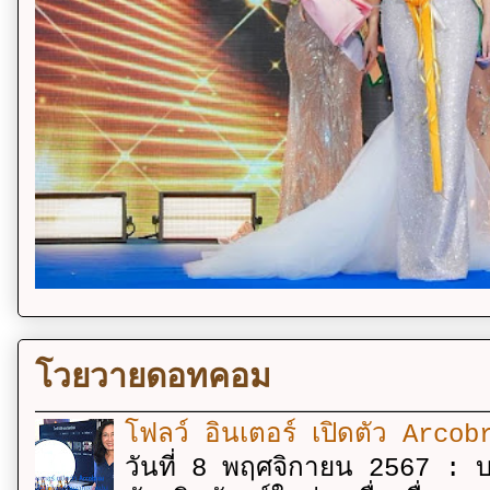
โวยวายดอทคอม
โฟลว์ อินเตอร์ เปิดตัว Arcobr
วันที่ 8 พฤศจิกายน 2567 : บร