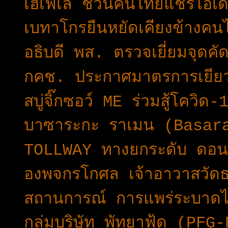
เฮเฟเล่ ชวนคนไทยแชร์ไอเดีย
เบทาโกรยืนหยัดเคียงข้างค
อธิบดี พส. ตรวจเยี่ยมจุดคั
กคช. ประกาศมาตรการเยียว
สบู่จิ๊กซอว์ ME ร่วมสู้โควิด-
บาซาระกะ ราเมน (Basara
TOLLWAY ทางยกระดับ ดอนเ
องพจกรโกศล เจ้าอาวาสวัด
สถานการณ์ การแพร่ระบาดไว
กลุ่มบริษัท พัทยาฟู้ด (P