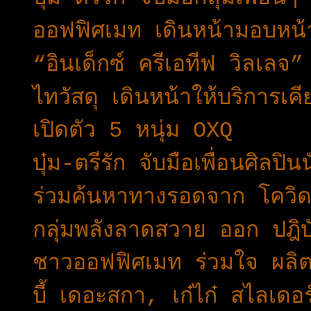
ออฟฟิศเมท เดินหน้ามอบหน
“อินเด็กซ์ ครีเอทีฟ วิลเลจ
ไทวัสดุ เดินหน้าให้บริการเ
เปิดตัว 5 หนุ่ม OXQ
บุ๋ม-ตรีรัก จับมือเพื่อนศิลปิ
ร่วมค้นหาทางรอดจาก โคว
กลุ่มพลังลาดสวาย ออก ปฎิบ
ชาวออฟฟิศเมท ร่วมใจ ผลิ
บี้ เดอะสกา, เก๋ไก๋ สไลเด