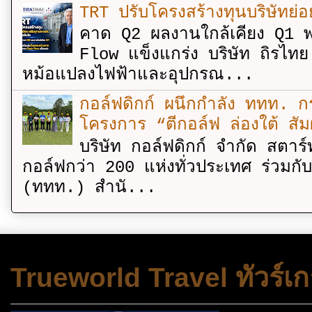
TRT ปรับโครงสร้างทุนบริษัทย่
คาด Q2 ผลงานใกล้เคียง Q1 พ
Flow แข็งแกร่ง บริษัท ถิรไท
หม้อแปลงไฟฟ้าและอุปกรณ...
กอล์ฟดิกก์ ผนึกกำลัง ททท. กร
โครงการ “ตีกอล์ฟ ล่องใต้ สัม
บริษัท กอล์ฟดิกก์ จำกัด สตาร์
กอล์ฟกว่า 200 แห่งทั่วประเทศ ร่วมกั
(ททท.) สำนั...
Trueworld Travel ทัวร์เก