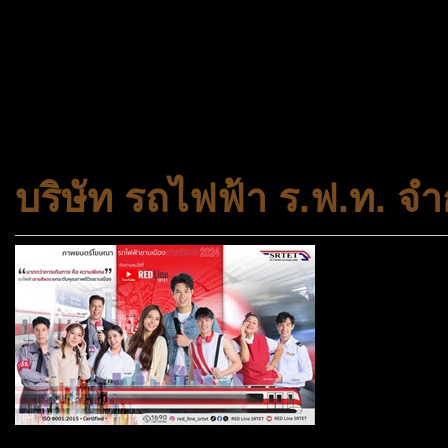
ประเภทกระทรวงของไทย ทำหน้า
และความเสมอภาคในสังคม การ
สถาบันครอบครัวและชุมชน
บริษัท รถไฟฟ้า ร.ฟ.ท. จำ