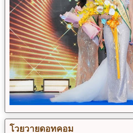
โวยวายดอทคอม