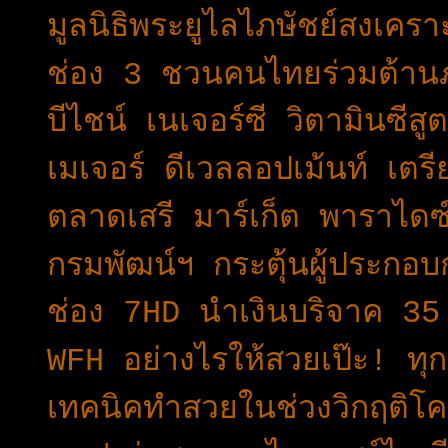
มูลนิธิพระยูไลไภษัชย์สงเคร
ช่อง 3 ชวนคนไทยร่วมต้าน
บีไชน์ เนเจอร์ซี วิตามินซี
เมเจอร์ ดีเวลลอปเม้นท์ เต
ตลาดเสรี มาร์เก็ต พาราไดซ์
กรมพัฒน์ฯ กระตุ้นผู้ประกอ
ช่อง 7HD นำเงินบริจาค 3
WFH อย่างไรให้สวยเป๊ะ! ทุก
เทคนิคทำสวยในช่วงวิกฤติโค