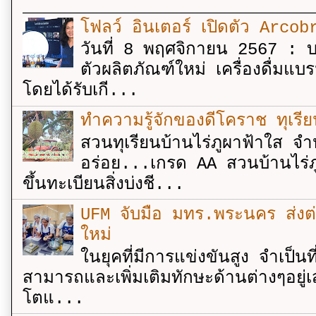
โฟลว์ อินเตอร์ เปิดตัว Arcobr
วันที่ 8 พฤศจิกายน 2567 : บร
ตัวผลิตภัณฑ์ใหม่ เครื่องดื่ม
โดยได้รับเกี...
ทำความรู้จักของดีโคราช ทุเรีย
สวนทุเรียนบ้านไร่ภูผาฟ้าใส จำ
อร่อย...เกรด AA สวนบ้านไร่ภู
ขึ้นทะเบียนสิ่งบ่งชี...
UFM จับมือ มทร.พระนคร ส่งต่ออง
ใหม่
ในยุคที่มีการแข่งขันสูง จำเป็น
สามารถและเพิ่มเติมทักษะด้านต่างๆอยู่เส
โตแ...