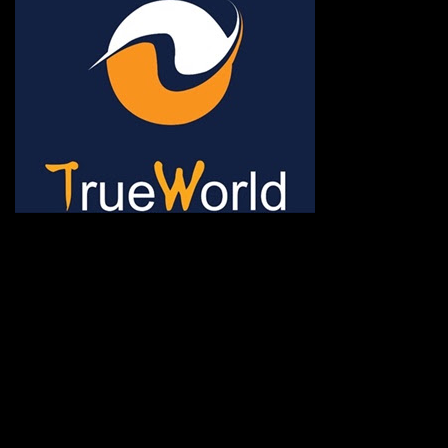
ช้าหมด อดนะจ้ะ เปิดแค่พีเรี
กระเป๋า 20 กก. 🌐 กดจองทัว
@gotrueworld คลิ้ก https
จองทัวร์ 02-2121-037, 0
308-7522, (ทุกวัน) 📱 06