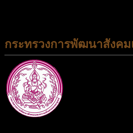
#trueworld #trueworldtrav
#korea #busan #ทัวร์ไฟไหม้
กระทรวงการพัฒนาสังคมแ
กระทรวงการพัฒนาสังคมและคว