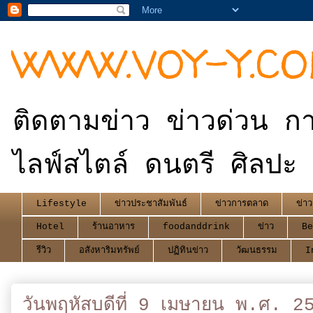
WWW.VOY-Y.C
ติดตามข่าว ข่าวด่วน กา
ไลฟ์สไตล์ ดนตรี ศิลปะ 
Lifestyle
ข่าวประชาสัมพันธ์
ข่าวการตลาด
ข่าว
Hotel
ร้านอาหาร
foodanddrink
ข่าว
Be
รีวิว
อสังหาริมทรัพย์
ปฏิทินข่าว
วัฒนธรรม
I
วันพฤหัสบดีที่ 9 เมษายน พ.ศ. 2