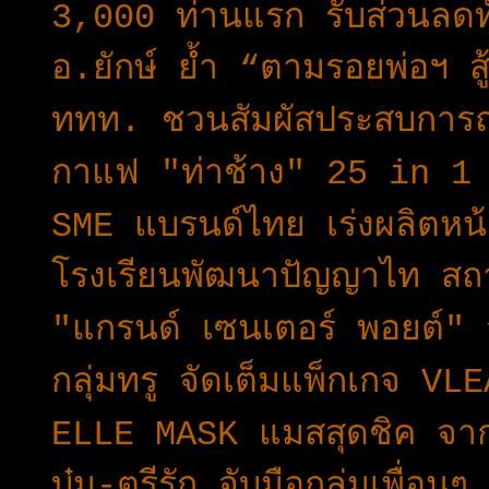
3,000​ ท่านแรก​ รับส่วนลด​
อ.ยักษ์ ย้ำ “ตามรอยพ่อฯ ส
ททท. ชวนสัมผัสประสบการณ์ท
กาแฟ "ท่าช้าง" 25 in 1 นว
SME แบรนด์ไทย เร่งผลิตห
โรงเรียนพัฒนาปัญญาไท สถ
"แกรนด์ เซนเตอร์ พอยต์" 
กลุ่มทรู จัดเต็มแพ็กเกจ
ELLE MASK แมสสุดชิค จา
บุ๋ม-ตรีรัก จับมือกลุ่มเพื่อ