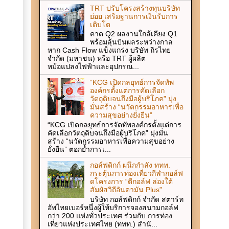
TRT ปรับโครงสร้างทุนบริษัท
ย่อย เสริมฐานการเงินรับการ
เติบโต
คาด Q2 ผลงานใกล้เคียง Q1
พร้อมลุ้นปันผลระหว่างกาล
หาก Cash Flow แข็งแกร่ง บริษัท ถิรไทย
จำกัด (มหาชน) หรือ TRT ผู้ผลิต
หม้อแปลงไฟฟ้าและอุปกรณ...
“KCG เปิดกลยุทธ์การจัดทัพ
องค์กรตั้งแต่การคัดเลือก
วัตถุดิบจนถึงมือผู้บริโภค” มุ่ง
มั่นสร้าง “นวัตกรรมอาหารเพื่อ
ความสุขอย่างยั่งยืน”
“KCG เปิดกลยุทธ์การจัดทัพองค์กรตั้งแต่การ
คัดเลือกวัตถุดิบจนถึงมือผู้บริโภค” มุ่งมั่น
สร้าง “นวัตกรรมอาหารเพื่อความสุขอย่าง
ยั่งยืน” ตอกย้ำการเ...
กอล์ฟดิกก์ ผนึกกำลัง ททท.
กระตุ้นการท่องเที่ยวกีฬากอล์ฟ
ดโครงการ “ตีกอล์ฟ ล่องใต้
สัมผัสวิถีอันดามัน Plus”
บริษัท กอล์ฟดิกก์ จำกัด สตาร์ท
อัพไทยเบอร์หนึ่งผู้ให้บริการจองสนามกอล์ฟ
กว่า 200 แห่งทั่วประเทศ ร่วมกับ การท่อง
เที่ยวแห่งประเทศไทย (ททท.) สำนั...