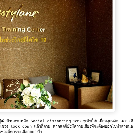
่เฝ้าบ้านตามหลัก Social distancing นาน ๆเข้าก็ชักเบื่อหงุดหงิด เพราะค
นช่วง lock down แล้วก็ตาม หากแต่ก็ยังมีความเสี่ยงที่จะต้องออกไปทำสวยน
ช่วงนี้ควรจะเลือกอย่างไร