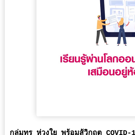
กลุ่มทรู ห่วงใย พร้อมสู้วิกฤต COVID