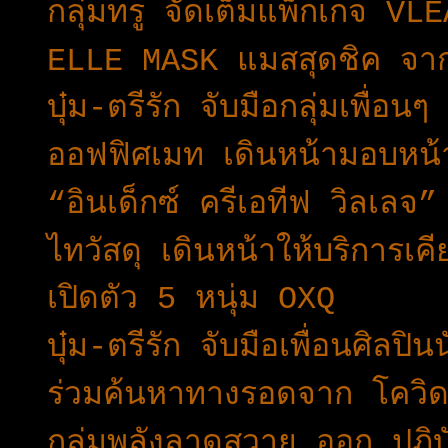
กลุ่มทรู จัดเต็มแพ็กเกจ
ELLE MASK แมสสุดชิค จา
บุ๋ม-ตรีรัก จับมือกลุ่มเพื่อ
ออฟฟิศเมท เดินหน้ามอบหน
“อินเด็กซ์ ครีเอทีฟ วิลเลจ
ไทวัสดุ เดินหน้าให้บริการเ
เปิดตัว 5 หนุ่ม OXQ
บุ๋ม-ตรีรัก จับมือเพื่อนศิลปิ
ร่วมค้นหาทางรอดจาก โคว
กลุ่มพลังลาดสวาย ออก ปฎิบ