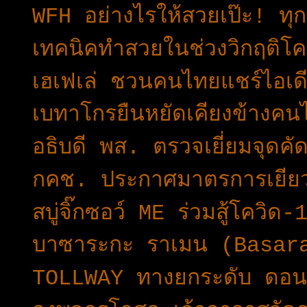
WFH อย่างไรให้สวยเป๊ะ! ทุก
เทคนิคทำสวยในช่วงวิกฤติโค
เฮเฟเล่ ชวนคนไทยแชร์ไอเดีย
เบทาโกรยืนหยัดเคียงข้างค
อธิบดี พส. ตรวจเยี่ยมจุดคั
กคช. ประกาศมาตรการเยียว
สบู่จิ๊กซอว์ ME ร่วมสู้โควิด-
บาซาระกะ ราเมน (Basara
TOLLWAY ทางยกระดับ ดอนเ