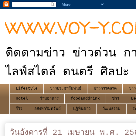
WWW.VOY-Y.C
ติดตามข่าว ข่าวด่วน กา
ไลฟ์สไตล์ ดนตรี ศิลปะ 
Lifestyle
ข่าวประชาสัมพันธ์
ข่าวการตลาด
ข่าว
Hotel
ร้านอาหาร
foodanddrink
ข่าว
Be
รีวิว
อสังหาริมทรัพย์
ปฏิทินข่าว
วัฒนธรรม
I
วันอังคารที่ 21 เมษายน พ.ศ. 25