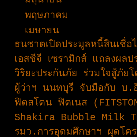
►
พฤษภาคม
(23)
▼
เมษายน
(49)
ธนชาตเปิดประมูลหนี้สินเชื่
เอสซีจี เซรามิกส์ แถลงผ
วิริยะประกันภัย ร่วมใจสู้ภ
ผู้ว่าฯ นนทบุรี จับมือกับ บ.
ฟิตสโตน ฟิตเนส (FITSTO
Shakira Bubble Milk Tea 
รมว.การอุดมศึกษาฯ ผุดโค