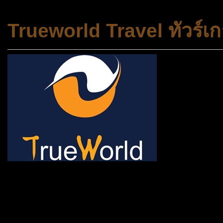
Trueworld Travel ทัวร์เก
ช้าหมด อดนะจ้ะ เปิดแค่พีเรี
กระเป๋า 20 กก. 🌐 กดจองทัว
@gotrueworld คลิ้ก https