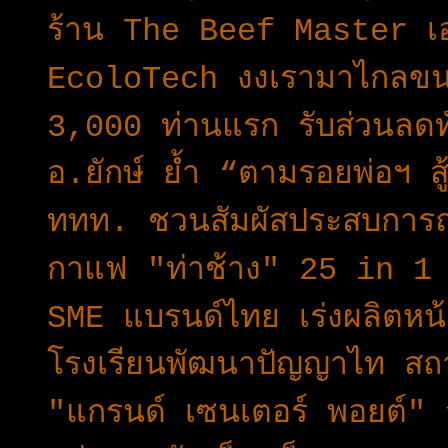
ร้าน The Beef Master เอาใ
EcoloTech งงเรามาไกลขนา
3,000​ ท่านแรก​ รับส่วนลด​
อ.ยักษ์ ย้ำ “ตามรอยพ่อฯ ส
ททท. ชวนสัมผัสประสบการณ์ท
กาแฟ "ท่าช้าง" 25 in 1 นว
SME แบรนด์ไทย เร่งผลิตห
โรงเรียนพัฒนาปัญญาไท สถ
"แกรนด์ เซนเตอร์ พอยต์" 