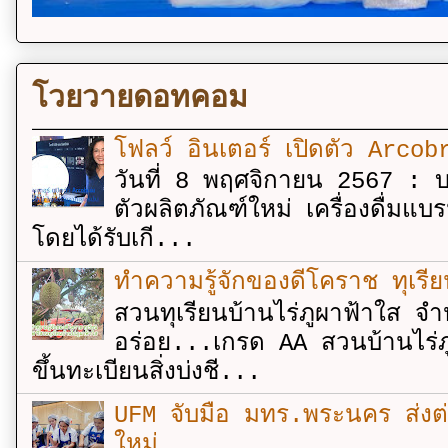
โวยวายดอทคอม
โฟลว์ อินเตอร์ เปิดตัว Arcobr
วันที่ 8 พฤศจิกายน 2567 : บร
ตัวผลิตภัณฑ์ใหม่ เครื่องดื่ม
โดยได้รับเกี...
ทำความรู้จักของดีโคราช ทุเรีย
สวนทุเรียนบ้านไร่ภูผาฟ้าใส จำ
อร่อย...เกรด AA สวนบ้านไร่ภู
ขึ้นทะเบียนสิ่งบ่งชี...
UFM จับมือ มทร.พระนคร ส่งต่ออง
ใหม่