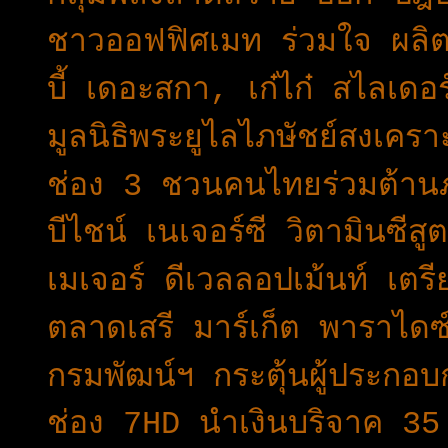
ชาวออฟฟิศเมท ร่วมใจ ผลิ
บี้ เดอะสกา, เก๋ไก๋ สไลเด
มูลนิธิพระยูไลไภษัชย์สงเคร
ช่อง 3 ชวนคนไทยร่วมต้าน
บีไชน์ เนเจอร์ซี วิตามินซี
เมเจอร์ ดีเวลลอปเม้นท์ เต
ตลาดเสรี มาร์เก็ต พาราไดซ์
กรมพัฒน์ฯ กระตุ้นผู้ประกอ
ช่อง 7HD นำเงินบริจาค 3