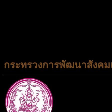
จองทัวร์ 02-2121-037, 0
308-7522, (ทุกวัน) 📱 06
#trueworld #trueworldtrav
#korea #busan #ทัวร์ไฟไหม้
กระทรวงการพัฒนาสังคมแ