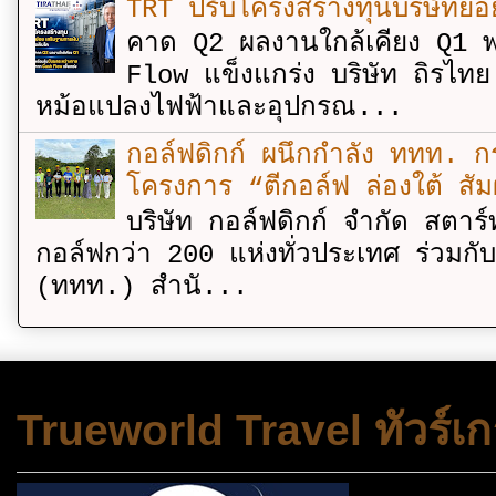
TRT ปรับโครงสร้างทุนบริษัทย่
คาด Q2 ผลงานใกล้เคียง Q1 พ
Flow แข็งแกร่ง บริษัท ถิรไท
หม้อแปลงไฟฟ้าและอุปกรณ...
กอล์ฟดิกก์ ผนึกกำลัง ททท. กร
โครงการ “ตีกอล์ฟ ล่องใต้ สัม
บริษัท กอล์ฟดิกก์ จำกัด สตาร์
กอล์ฟกว่า 200 แห่งทั่วประเทศ ร่วมกั
(ททท.) สำนั...
Trueworld Travel ทัวร์เก