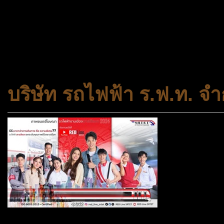
ประเภทกระทรวงของไทย ทำหน้า
และความเสมอภาคในสังคม การ
สถาบันครอบครัวและชุมชน
บริษัท รถไฟฟ้า ร.ฟ.ท. จำ