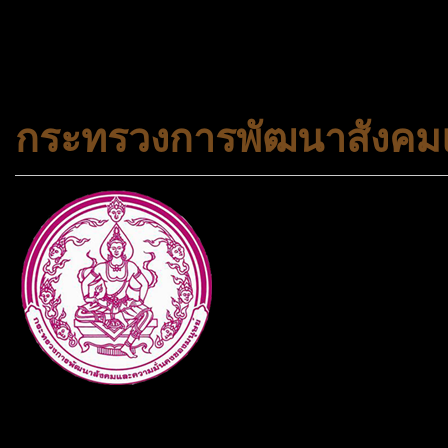
#trueworld #trueworldtrav
#korea #busan #ทัวร์ไฟไหม้
กระทรวงการพัฒนาสังคมแ
กระทรวงการพัฒนาสังคมและคว