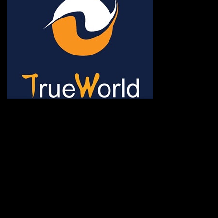
ช้าหมด อดนะจ้ะ เปิดแค่พีเรี
กระเป๋า 20 กก. 🌐 กดจองทัว
@gotrueworld คลิ้ก https
จองทัวร์ 02-2121-037, 0
308-7522, (ทุกวัน) 📱 06