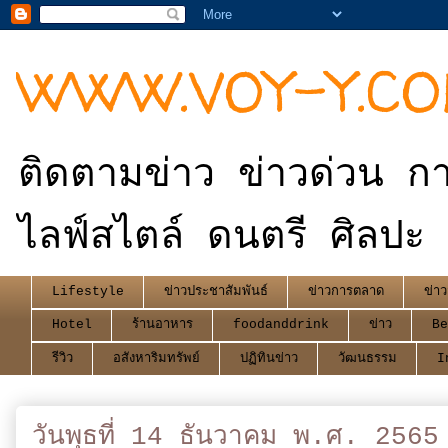
WWW.VOY-Y.C
ติดตามข่าว ข่าวด่วน กา
ไลฟ์สไตล์ ดนตรี ศิลปะ 
Lifestyle
ข่าวประชาสัมพันธ์
ข่าวการตลาด
ข่าว
Hotel
ร้านอาหาร
foodanddrink
ข่าว
Be
รีวิว
อสังหาริมทรัพย์
ปฏิทินข่าว
วัฒนธรรม
I
วันพุธที่ 14 ธันวาคม พ.ศ. 2565