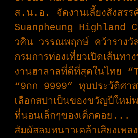
ส.น.อ. จัดงานเลี้ยงสังสรรค์
Suanpheung Highland C
วศิน วรรณพฤกษ์ คว้ารางวั
กรมการท่องเที่ยวเปิดเส้นทาง
งานฮาลาลที่ดีที่สุดในไท
“9กก 9999” ทุบประวัติศาส
เลือกสปาเป็นของขวัญปีใหม่
ที่นอนเล็กๆของเด็กดอย...
สัมผัสลมหนาวเคล้าเสียงเพ