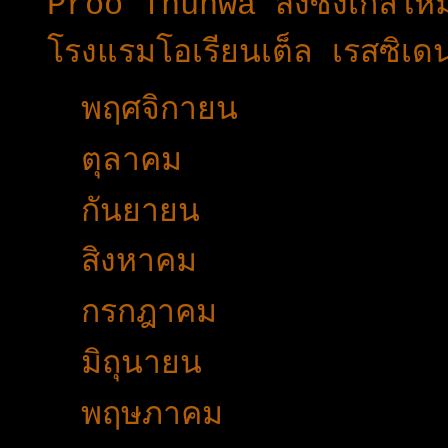
Proo Thunwa ส่งซิงเกิ้ลให
โรงแรมโอเรียนเต็ล เรสซิเด
►
พฤศจิกายน
(34)
►
ตุลาคม
(27)
►
กันยายน
(30)
►
สิงหาคม
(49)
►
กรกฎาคม
(34)
►
มิถุนายน
(15)
►
พฤษภาคม
(11)