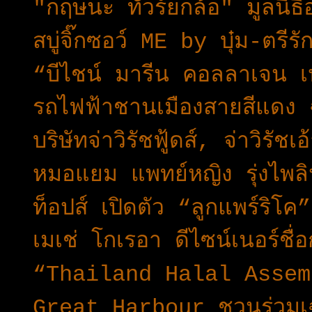
"กฤษนะ ทัวร์ยกล้อ" มูลนิธิ
สบู่จิ๊กซอว์ ME by บุ๋ม-ตรี
“บีไชน์ มารีน คอลลาเจน 
รถไฟฟ้าชานเมืองสายสีแดง 
บริษัทจ่าวิรัชฟู้ดส์, จ่าวิรัช
หมอแยม แพทย์หญิง รุ่งไพลิ
ท็อปส์ เปิดตัว “ลูกแพร์ริโ
เมเช่ โกเรอา ดีไซน์เนอร์ชื่
“Thailand Halal Assembl
Great Harbour ชวนร่วมเ