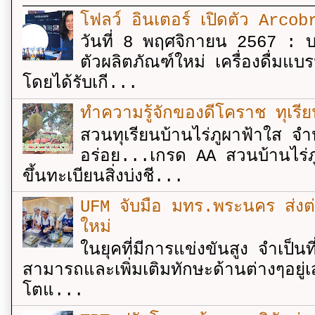
โฟลว์ อินเตอร์ เปิดตัว Arcobr
วันที่ 8 พฤศจิกายน 2567 : บร
ตัวผลิตภัณฑ์ใหม่ เครื่องดื่ม
โดยได้รับเกี...
ทำความรู้จักของดีโคราช ทุเรีย
สวนทุเรียนบ้านไร่ภูผาฟ้าใส จำ
อร่อย...เกรด AA สวนบ้านไร่ภู
ขึ้นทะเบียนสิ่งบ่งชี...
UFM จับมือ มทร.พระนคร ส่งต่ออง
ใหม่
ในยุคที่มีการแข่งขันสูง จำเป็น
สามารถและเพิ่มเติมทักษะด้านต่างๆอยู่เส
โตแ...