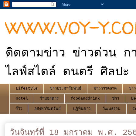
WWW.VOY-Y.C
ติดตามข่าว ข่าวด่วน กา
ไลฟ์สไตล์ ดนตรี ศิลปะ 
Lifestyle
ข่าวประชาสัมพันธ์
ข่าวการตลาด
ข่าว
Hotel
ร้านอาหาร
foodanddrink
ข่าว
Be
รีวิว
อสังหาริมทรัพย์
ปฏิทินข่าว
วัฒนธรรม
I
วันจันทร์ที่ 18 มกราคม พ.ศ. 25