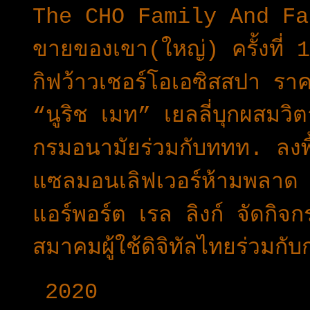
The CHO Family And Farm
ขายของเขา(ใหญ่) ครั้งที่ 
กิฟว้าวเชอร์โอเอซิสสปา ร
“นูริช เมท” เยลลี่บุกผสมว
กรมอนามัยร่วมกับททท. ลงพื
แซลมอนเลิฟเวอร์ห้ามพลาด
แอร์พอร์ต เรล ลิงก์ จัดกิจ
สมาคมผู้ใช้ดิจิทัลไทยร่วม
►
2020
(376)