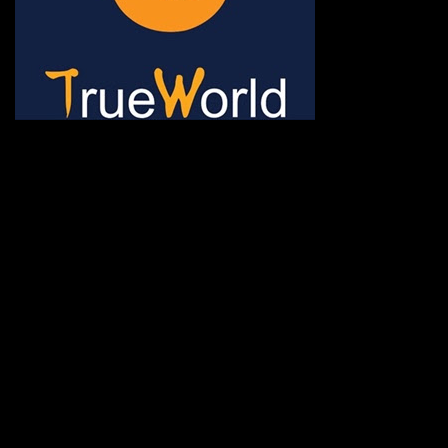
ช้าหมด อดนะจ้ะ เปิดแค่พีเรี
กระเป๋า 20 กก. 🌐 กดจองทัว
@gotrueworld คลิ้ก https
จองทัวร์ 02-2121-037, 0
308-7522, (ทุกวัน) 📱 06
#trueworld #trueworldtrav
#korea #busan #ทัวร์ไฟไหม้