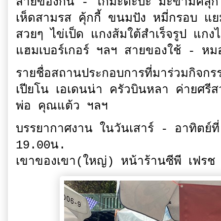
สายของกิน - โก๋มะตะบะ มะขามคลุก 
เห็ดสามรส คุ้กกี้ ขนมปัง หมี่กรอบ แ
สวยๆ ไข่เป็ด แกงส้มใต้สำเร็จรูป แกงไ
แฮมเบอร์เกอร์ ฯลฯ สายของใช้ - หม
รายชื่อสถานประกอบการที่มาร่วมกิจกร
เปียโน เอเดนน่า ครัวบินหลา ค่ายศรีสว
พ่อ คุณแต้ว ฯลฯ
บรรยากาศงาน ในวันเสาร์ - อาทิตย์
19.00น.
เขาของเขา(ใหญ่) หน้าร้านซีพี เฟร