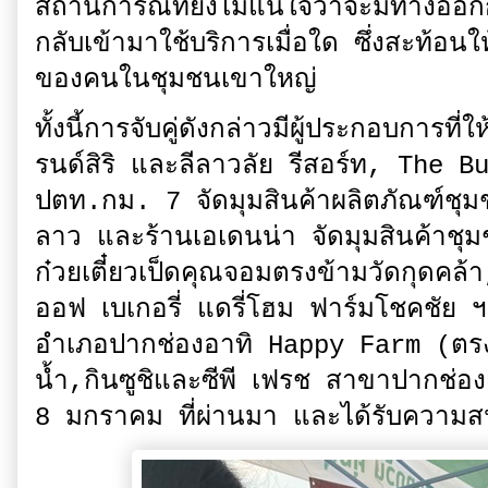
สถานการณ์ที่ยังไม่แน่ใจว่าจะมีทางออกก
กลับเข้ามาใช้บริการเมื่อใด ซึ่งสะท้อนใ
ของคนในชุมชนเขาใหญ่
ทั้งนี้การจับคู่ดังกล่าวมีผู้ประกอบการที่
รนด์สิริ และลีลาวลัย รีสอร์ท, The B
ปตท.กม. 7 จัดมุมสินค้าผลิตภัณฑ์ชุมช
ลาว และร้านเอเดนน่า จัดมุมสินค้าชุ
ก๋วยเตี๋ยวเป็ดคุณจอมตรงข้ามวัดกุดคล้
ออฟ เบเกอรี่ แดรี่โฮม ฟาร์มโชคชัย ฯลฯ
อำเภอปากช่องอาทิ Happy Farm (ตร
น้ำ,กินซูชิและซีพี เฟรช สาขาปากช่องเป็น
8 มกราคม ที่ผ่านมา และได้รับความสน