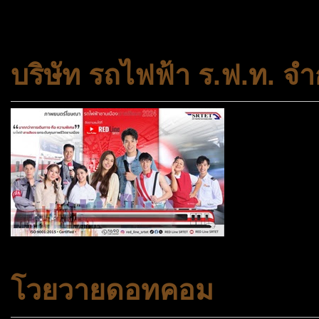
สถาบันครอบครัวและชุมชน
บริษัท รถไฟฟ้า ร.ฟ.ท. จำ
โวยวายดอทคอม