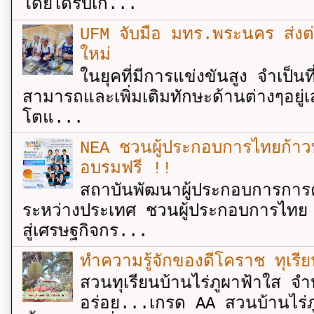
โดยได้รับเกี...
UFM จับมือ มทร.พระนคร ส่งต่ออง
ใหม่
ในยุคที่มีการแข่งขันสูง จำเป็น
สามารถและเพิ่มเติมทักษะด้านต่างๆอยู่เส
โตแ...
NEA ชวนผู้ประกอบการไทยก้าวท
อบรมฟรี !!
สถาบันพัฒนาผู้ประกอบการการค
ระหว่างประเทศ ชวนผู้ประกอบการไทย 
สู่เศรษฐกิจกร...
ทำความรู้จักของดีโคราช ทุเรีย
สวนทุเรียนบ้านไร่ภูผาฟ้าใส จำ
อร่อย...เกรด AA สวนบ้านไร่ภู