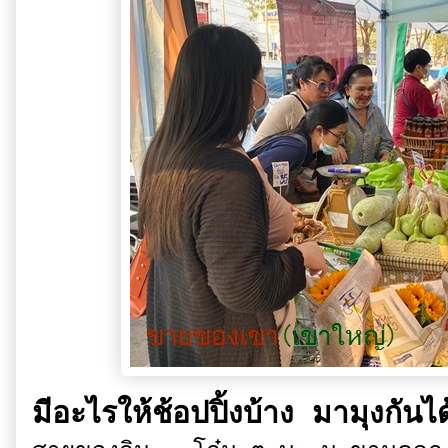
มีอะไรให้ช้อปปิ้งบ้าง มามุงกันไ