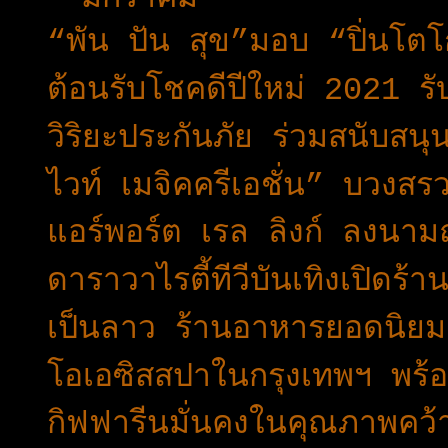
“พัน ปัน สุข”มอบ “ปิ่นโตโ
ต้อนรับโชคดีปีใหม่ 2021 ร
วิริยะประกันภัย ร่วมสนับสนุ
ไวท์ เมจิคครีเอชั่น” บวงสรว
แอร์พอร์ต เรล ลิงก์ ลงนา
ดาราวาไรตี้ทีวีบันเทิงเปิด
เป็นลาว ร้านอาหารยอดนิยมแ
โอเอซิสสปาในกรุงเทพฯ พร้อ
กิฟฟารีนมั่นคงในคุณภาพค