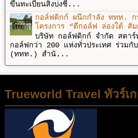
ขึ้นทะเบียนสิ่งบ่งชี...
กอล์ฟดิกก์ ผนึกกำลัง ททท. กร
โครงการ “ตีกอล์ฟ ล่องใต้ สัม
บริษัท กอล์ฟดิกก์ จำกัด สตาร์
กอล์ฟกว่า 200 แห่งทั่วประเทศ ร่วมกั
(ททท.) สำนั...
Trueworld Travel ทัวร์เก