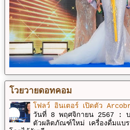
โวยวายดอทคอม
โฟลว์ อินเตอร์ เปิดตัว Arcobr
วันที่ 8 พฤศจิกายน 2567 : บร
ตัวผลิตภัณฑ์ใหม่ เครื่องดื่ม