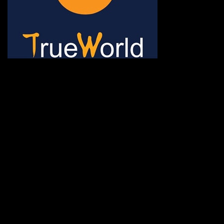
ช้าหมด อดนะจ้ะ เปิดแค่พีเรี
กระเป๋า 20 กก. 🌐 กดจองทัว
@gotrueworld คลิ้ก https
จองทัวร์ 02-2121-037, 0
308-7522, (ทุกวัน) 📱 06
#trueworld #trueworldtrav
#korea #busan #ทัวร์ไฟไหม้