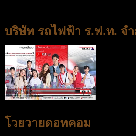
สถาบันครอบครัวและชุมชน
บริษัท รถไฟฟ้า ร.ฟ.ท. จำ
โวยวายดอทคอม