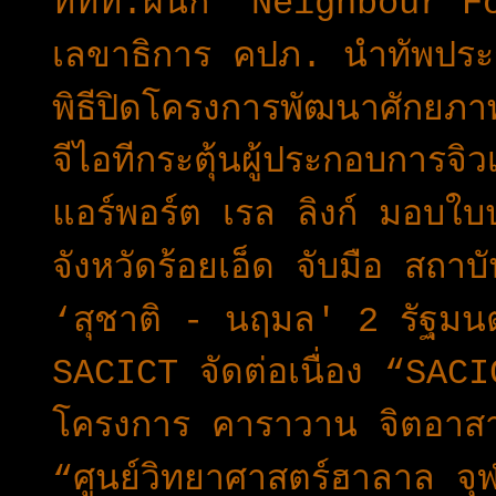
ททท.ผนึก “Neighbour F
เลขาธิการ คปภ. นำทัพประกัน
พิธีปิดโครงการพัฒนาศักยภ
จีไอทีกระตุ้นผู้ประกอบการจิว
แอร์พอร์ต เรล ลิงก์ มอบใบ
จังหวัดร้อยเอ็ด จับมือ สถ
‘สุชาติ - นฤมล' 2 รัฐมนต
SACICT จัดต่อเนื่อง “SA
โครงการ คาราวาน จิตอาสา 
“ศูนย์วิทยาศาสตร์ฮาลาล จ