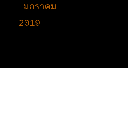
►
มกราคม
(13)
►
2019
(160)
www.voy-y.com. บริษ