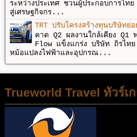
ระหว่างประเทศ ชวนผู้ประกอบการไทย 
สู่เศรษฐกิจกร...
TRT ปรับโครงสร้างทุนบริษัทย่
คาด Q2 ผลงานใกล้เคียง Q1 พ
Flow แข็งแกร่ง บริษัท ถิรไท
หม้อแปลงไฟฟ้าและอุปกรณ...
Trueworld Travel ทัวร์เก