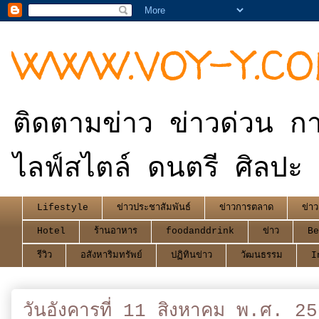
WWW.VOY-Y.C
ติดตามข่าว ข่าวด่วน กา
ไลฟ์สไตล์ ดนตรี ศิลปะ 
Lifestyle
ข่าวประชาสัมพันธ์
ข่าวการตลาด
ข่าว
Hotel
ร้านอาหาร
foodanddrink
ข่าว
Be
รีวิว
อสังหาริมทรัพย์
ปฏิทินข่าว
วัฒนธรรม
I
วันอังคารที่ 11 สิงหาคม พ.ศ. 2