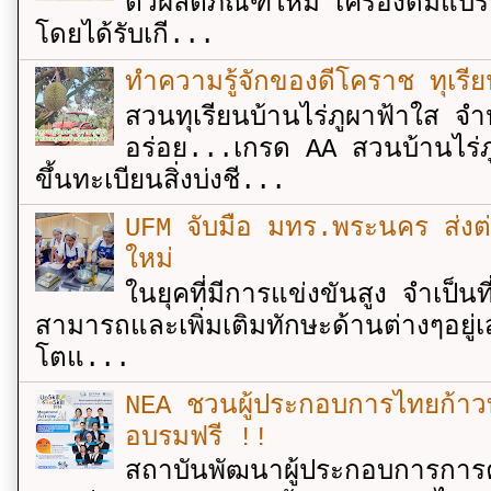
ตัวผลิตภัณฑ์ใหม่ เครื่องดื่ม
โดยได้รับเกี...
ทำความรู้จักของดีโคราช ทุเรีย
สวนทุเรียนบ้านไร่ภูผาฟ้าใส จำ
อร่อย...เกรด AA สวนบ้านไร่ภู
ขึ้นทะเบียนสิ่งบ่งชี...
UFM จับมือ มทร.พระนคร ส่งต่ออง
ใหม่
ในยุคที่มีการแข่งขันสูง จำเป็น
สามารถและเพิ่มเติมทักษะด้านต่างๆอยู่เส
โตแ...
NEA ชวนผู้ประกอบการไทยก้าวท
อบรมฟรี !!
สถาบันพัฒนาผู้ประกอบการการค