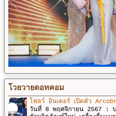
โวยวายดอทคอม
โฟลว์ อินเตอร์ เปิดตัว Arcobr
วันที่ 8 พฤศจิกายน 2567 : บร