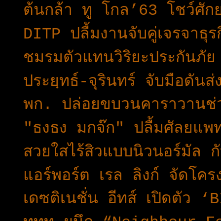
ต้นกล้า ทู โกล’63 โชว์ศัก
DITP ปลื้มงานจับคู่เจรจา
ชมรมตัวแทนวิริยะประกันภัย
ประยฺทธ์-จุรินทร์ จับมือดัน
พก. ปล่อยขบวนคาราวานช่วย
"ธงธง มกจ๊ก" ปลื้มศัลยแพ
สวยใสไร้สิวแบบนิวนอร์มัล 
แอร์พอร์ต เรล ลิงก์ จัดโค
เดซติเนชั่น อีทส์ เปิดตัว