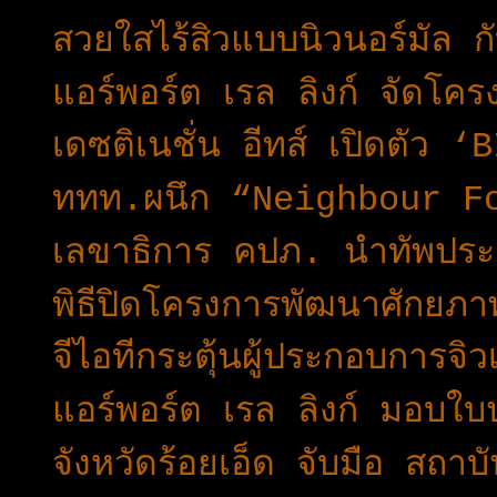
สวยใสไร้สิวแบบนิวนอร์มัล 
แอร์พอร์ต เรล ลิงก์ จัดโค
เดซติเนชั่น อีทส์ เปิดตัว
ททท.ผนึก “Neighbour F
เลขาธิการ คปภ. นำทัพประกัน
พิธีปิดโครงการพัฒนาศักยภ
จีไอทีกระตุ้นผู้ประกอบการจิว
แอร์พอร์ต เรล ลิงก์ มอบใบ
จังหวัดร้อยเอ็ด จับมือ สถ