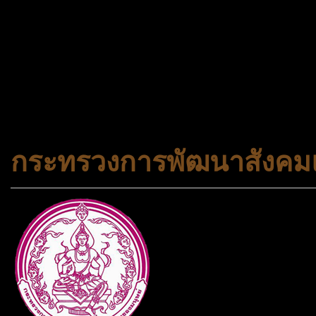
จองทัวร์ 02-2121-037, 0
308-7522, (ทุกวัน) 📱 06
#trueworld #trueworldtrav
#korea #busan #ทัวร์ไฟไหม้
กระทรวงการพัฒนาสังคมแ