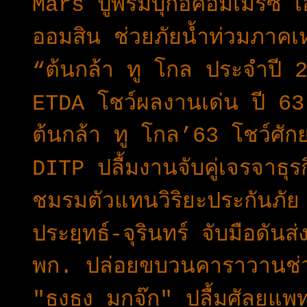
Mars ปูพรมบุกอีคอมเมิร์ซ เอ
ออมสิน ช่วยภัยน้ำท่วมภาคเ
“ต้นกล้า ทู โกล ประจำปี 
ETDA โชว์ผลงานเด่น ปี 63 
ต้นกล้า ทู โกล’63 โชว์ศัก
DITP ปลื้มงานจับคู่เจรจา
ชมรมตัวแทนวิริยะประกันภัย
ประยฺทธ์-จุรินทร์ จับมือดัน
พก. ปล่อยขบวนคาราวานช่วย
"ธงธง มกจ๊ก" ปลื้มศัลยแพ