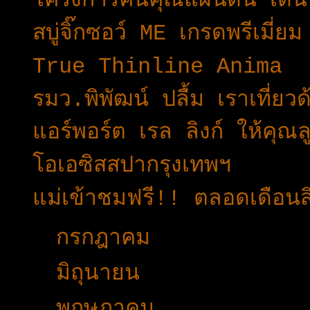
โครงการคืนคุณแผ่นดิน เดิ
สบู่จิ๊กซอว์ ME เกรดพรีเมี่ย
True Thinline Anima
รมว.พิพัฒน์ ปลื้ม เราเที่ยว
แอร์พอร์ต เรล ลิงก์ ให้คุณ
โอเอซิสสปากรุงเทพฯ
แม่เข้าชมฟรี!! ตลอดเดือน
►
กรกฎาคม
(21)
►
มิถุนายน
(36)
►
พฤษภาคม
(23)