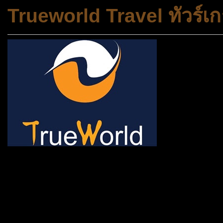
Trueworld Travel ทัวร์เก
ช้าหมด อดนะจ้ะ เปิดแค่พีเรี
กระเป๋า 20 กก. 🌐 กดจองทัว
@gotrueworld คลิ้ก https