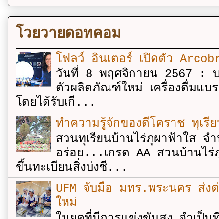
โวยวายดอทคอม
โฟลว์ อินเตอร์ เปิดตัว Arcobr
วันที่ 8 พฤศจิกายน 2567 : บร
ตัวผลิตภัณฑ์ใหม่ เครื่องดื่ม
โดยได้รับเกี...
ทำความรู้จักของดีโคราช ทุเรีย
สวนทุเรียนบ้านไร่ภูผาฟ้าใส จำ
อร่อย...เกรด AA สวนบ้านไร่ภู
ขึ้นทะเบียนสิ่งบ่งชี...
UFM จับมือ มทร.พระนคร ส่งต่ออง
ใหม่
ในยุคที่มีการแข่งขันสูง จำเป็น