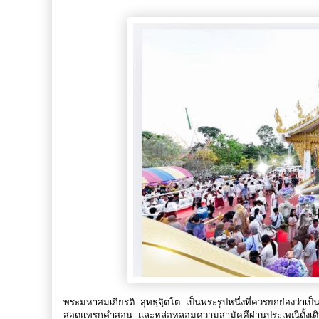
พระมหาสมเกียรติ สุทธฺจฺิตโต เป็นพระรูปหนึ่งที่ควรยกย่องว่าเ
สอดแทรกคำสอน และหล่อหลอมความสามัคคีผ่านประเพณีดั้งเด