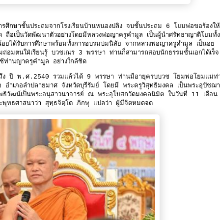
ารศึกษาชั้นประถมจากโรงเรียนบ้านหนองปลิง จบชั้นประถม 6 โยมพ่อขอร้องให้
ือเป็นวัดพัฒนาตัวอย่างโดยมีหลวงพ่อญาครูคำมูล เป็นผู้นำศรัทธาญาติโยมทั้ง
น้อยได้รับการศึกษาพร้อมทั้งการอบรมบ่มนิสัย จากหลวงพ่อญาครูคำมูล เป็นอย
อมถ่อมตนใฝ่เรียนรู้ บวชเณร 3 พรรษา ท่านก็สามารถสอบนักธรรมชั้นเอกได้เร็จ 
ช้ท่านญาครูคำมูล อย่างใกล้ชิด
ึง ปี พ.ศ.2540 รวมแล้วได้ 9 พรรษา ท่านมีอายุครบบวช โยมพ่อโยมแม่ท่
ือ อำเภอลำปลายมาศ จังหวัดบุรีรัมย์ โดยมี พระครูวิสุทธิมงคล เป็นพระอุปัชฌา
ิวัฒน์เป็นพระอนุสาวนาจารย์ ณ พระอุโบสถวัดมงคลนิมิต ในวันที่ 11 เดือน
ธศาสนาว่า สุทฺธจิตฺโต ภิกษุ แปลว่า ผู้มีจิตหมดจด