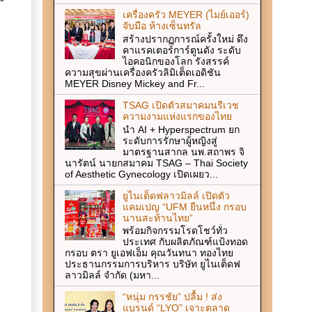
เครื่องครัว MEYER (ไมย์เออร์)
จับมือ ห้างเซ็นทรัล
สร้างปรากฏการณ์ครั้งใหม่ ดึง
คาแรคเตอร์การ์ตูนดัง ระดับ
ไอคอนิกของโลก รังสรรค์
ความสุขผ่านเครื่องครัวลิมิเต็ดเอดิชัน
MEYER Disney Mickey and Fr...
TSAG เปิดตัวสมาคมนรีเวช
ความงามแห่งแรกของไทย
นำ AI + Hyperspectrum ยก
ระดับการรักษาผู้หญิงสู่
มาตรฐานสากล นพ.สถาพร จิ
นารัตน์ นายกสมาคม TSAG – Thai Society
of Aesthetic Gynecology เปิดเผยว...
ยูไนเต็ดฟลาวมิลล์ เปิดตัว
แคมเปญ “UFM ยืนหนึ่ง กรอบ
นานสะท้านไทย”
พร้อมกิจกรรมโรดโชว์ทั่ว
ประเทศ กับผลิตภัณฑ์แป้งทอด
กรอบ ตรา ยูเอฟเอ็ม คุณวันทนา ทองไทย
ประธานกรรมการบริหาร บริษัท ยูไนเต็ดฟ
ลาวมิลล์ จำกัด (มหา...
“หนุ่ม กรรชัย” ปลื้ม ! ส่ง
แบรนด์ “LYO” เจาะตลาด