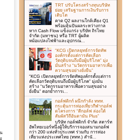
TRT ปรับโครงสร้างทุนบริษัท
ย่อย เสริมฐานการเงินรับการ
เติบโต
คาด Q2 ผลงานใกล้เคียง Q1
พร้อมลุ้นปันผลระหว่างกาล
หาก Cash Flow แข็งแกร่ง บริษัท ถิรไทย
จำกัด (มหาชน) หรือ TRT ผู้ผลิต
หม้อแปลงไฟฟ้าและอุปกรณ...
“KCG เปิดกลยุทธ์การจัดทัพ
องค์กรตั้งแต่การคัดเลือก
วัตถุดิบจนถึงมือผู้บริโภค” มุ่ง
มั่นสร้าง “นวัตกรรมอาหารเพื่อ
ความสุขอย่างยั่งยืน”
“KCG เปิดกลยุทธ์การจัดทัพองค์กรตั้งแต่การ
คัดเลือกวัตถุดิบจนถึงมือผู้บริโภค” มุ่งมั่น
สร้าง “นวัตกรรมอาหารเพื่อความสุขอย่าง
ยั่งยืน” ตอกย้ำการเ...
กอล์ฟดิกก์ ผนึกกำลัง ททท.
กระตุ้นการท่องเที่ยวกีฬากอล์ฟ
ดโครงการ “ตีกอล์ฟ ล่องใต้
สัมผัสวิถีอันดามัน Plus”
บริษัท กอล์ฟดิกก์ จำกัด สตาร์ท
อัพไทยเบอร์หนึ่งผู้ให้บริการจองสนามกอล์ฟ
กว่า 200 แห่งทั่วประเทศ ร่วมกับ การท่อง
่น
เที่ยวแห่งประเทศไทย (ททท.) สำนั...
ญ