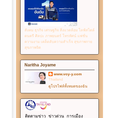
สังคม ธุรกิจ เศรษฐกิจ สิ่งแวดล้อม ไลฟ์สไตล์
ดนตรี ศิลปะ ภาพยนตร์ โทรทัศน์ แฟชั่น
ความงาม เคล็ดลับความสำเร็จ สุขภาพกาย
สุขภาพจิต
Naritha Joyame
www.voy-y.com
Thailand
ดูโปรไฟล์ทั้งหมดของฉัน
ติดตามข่าว ข่าวด่วน การเมือง