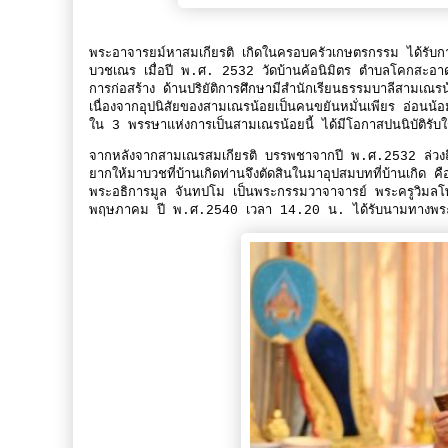
พระอาจารยม์หาสมเกียรติ เกิดในครอบครัวเกษตรกรรม ได้รับก
บวชเณร เมื่อปี พ.ศ. 2532 วัดบ้านค้อนิมิตร ตำบลโคกสะอาด ถ
การก่อสร้าง ด้านปริยัติการศึกษามีสำนักเรียนธรรมบาลีสามเณร
เนื่องจากอุปนิสัยของสามเณรน้อยเป็นคนขยันหมั่นเพียร อ่อนน้
ใน 3 พรรษาแห่งการเป็นสามเณรน้อยนี้ ได้มีโอกาสปนนิบัติรับใ
จากหลังจากสามเณรสมเกียรติ บรรพชาจากปี พ.ศ.2532 ล่วงถ
ยากให้มาบวชที่บ้านเกิดท่านจึงตัดสินในมาอุปสมบทที่บ้านเกิด ค
พระอธิการมูล จันทปโม เป็นพระกรรมวาจาจารย์ พระครูวิมลโพธ
พฤษภาคม ปี พ.ศ.2540 เวลา 14.20 น. ได้รับนามทางพระพุท