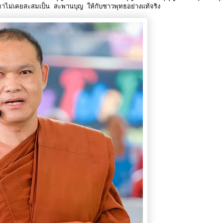
ินมาไม่เคยสะสมเป็น สะพานบุญ ให้กับชาวพุทธอย่างแท้จริง