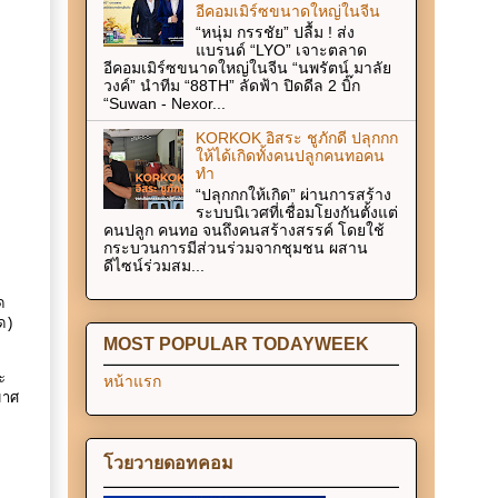
อีคอมเมิร์ซขนาดใหญ่ในจีน
“หนุ่ม กรรชัย” ปลื้ม ! ส่ง
แบรนด์ “LYO” เจาะตลาด
อีคอมเมิร์ซขนาดใหญ่ในจีน “นพรัตน์ มาลัย
วงค์” นำทีม “88TH” ลัดฟ้า ปิดดีล 2 บิ๊ก
“Suwan - Nexor...
KORKOK อิสระ ชูภักดี ปลุกกก
ให้ได้เกิดทั้งคนปลูกคนทอคน
ทำ
“ปลุกกกให้เกิด” ผ่านการสร้าง
ระบบนิเวศที่เชื่อมโยงกันตั้งแต่
คนปลูก คนทอ จนถึงคนสร้างสรรค์ โดยใช้
กระบวนการมีส่วนร่วมจากชุมชน ผสาน
ดีไซน์ร่วมสม...
ด
ด)
MOST POPULAR TODAYWEEK
ะ
หน้าแรก
มาศ
โวยวายดอทคอม