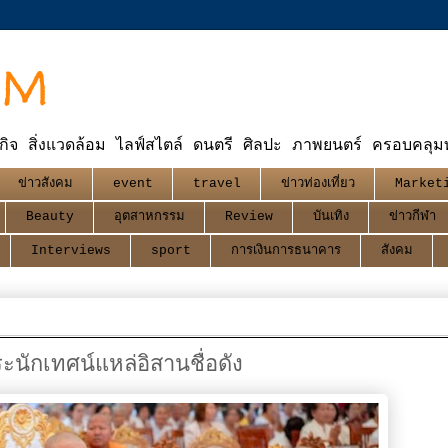
OM
กิจ สิ่งแวดล้อม ไลฟ์สไตล์ ดนตรี ศิลปะ ภาพยนตร์ ครอบคลุมทุ
ข่าวสังคม
event
travel
ข่าวท่องเที่ยว
Market
Beauty
อุตสาหกรรม
Review
บันเทิง
ข่าวกีฬา
Interviews
sport
การเงินการธนาคาร
สังคม
ระนักเทศน์แหล่อิสานชื่อดัง