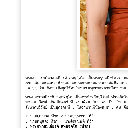
พระอาจารยม์หาสมเกียรติ สุทธฺจฺิตโต เป็นพระรูปหนึ่งที่ควรยกย
ภาษาถิ่น สอดแทรกคำสอน และหล่อหลอมความสามัคคีผ่านประเ
และบุญกฐิน ซึ่งช่วยดึงดูดให้คนในชุมชนทุกเพศทุกวัยมีส่วนร่ว
พระมหาสมเกียรติ สุทฺธจิตฺโต เป็นชาวจังหวัดบุรีรัมย์ ท่านเกิดใ
มหาสมเกียรติ เกิดเมื่อศุกร์ ที่ 24 เดือน ธันวาคม ปีมะ
จังหวัดบุรีรัมย์ เป็นบุตรคนที่ 5 ในจำนวนพี่น้องหมด 5 คน คื
1.นายบุญนาย ที่รัก 2.นายบุญพราน ที่รัก
3.นายหนูแดง ที่รัก 4.นางจิณณพัติ ที่รัก
5.พ
ระมหาสมเกียรติ สุทฺธจิตฺโต (ที่รัก)