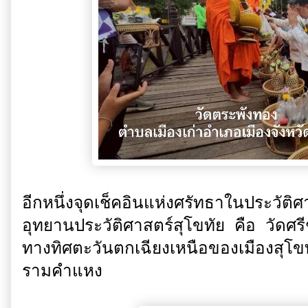
อีกหนึ่งจุดเช็คอินแห่งศรัทธาในประวัติศ
อุทยานประวัติศาสตร์สุโขทัย คือ วัดศรีช
ทางทิศตะวันตกเฉียงเหนือของเมืองสุโขท
รามคำแหง