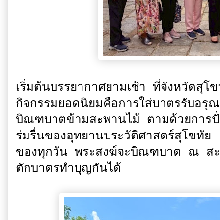
เริ่มต้นบรรยากาศยามเช้า ที่จังหวัดสุโข
กิจกรรมยอดนิยมคือการใส่บาตรรับอรุณที
บิณฑบาตข้ามสะพานไม้ ตามด้วยการปั่
ร่มรื่นของอุทยานประวัติศาสตร์สุโขท
ของทุกวัน พระสงฆ์จะบิณฑบาต ณ สะพ
ตักบาตรทำบุญกันได้