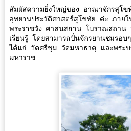
สัมผัสความยิ่งใหญ่ของ อาณาจักรสุโขท
อุทยานประวัติศาสตร์สุโขทัย ค่ะ ภาย
พระราชวัง ศาสนสถาน โบราณสถาน ที่ยั
เรียนรู้ โดยสามารถปั่นจักรยานชมรอบๆ
ได้แก่ วัดศรีชุม วัดมหาธาตุ และพระ
มหาราช