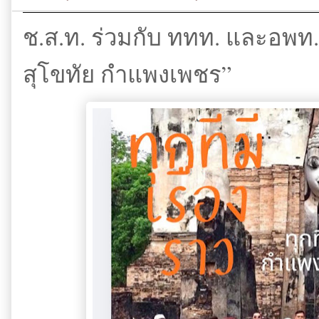
ช.ส.ท. ร่วมกับ ททท. และอพท. จ
สุโขทัย กำแพงเพชร”