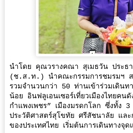
นำโดย คุณวรางคณา สุเมธวัน ประธานช
(ช.ส.ท.) นำคณะกรรมการชมรมฯ สมาชิ
รวมจำนวนกว่า 50 ท่านเข้าร่วมเดินท
น้อย อินฟลูเอนเซอร์เที่ยวเมืองไทยคนดั
กำแพงเพชร” เมืองมรดกโลก ซึ่งทั้ง 
ประวัติศาสตร์สุโขทัย ศรีสัชนาลัย แ
ของประเทศไทย เริ่มต้นการเดินทางจุดแ