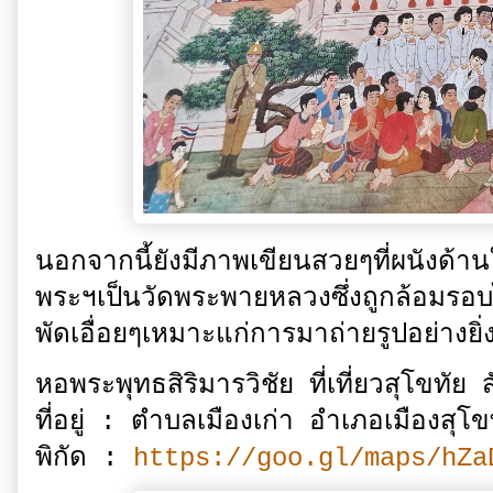
นอกจากนี้ยังมีภาพเขียนสวยๆที่ผนังด้าน
พระฯเป็นวัดพระพายหลวงซึ่งถูกล้อมรอ
พัดเอื่อยๆเหมาะแก่การมาถ่ายรูปอย่างยิ
หอพระพุทธสิริมารวิชัย ที่เที่ยวสุโขทัย 
ที่อยู่ : ตำบลเมืองเก่า อำเภอเมืองสุโข
พิกัด :
https://goo.gl/maps/hZ