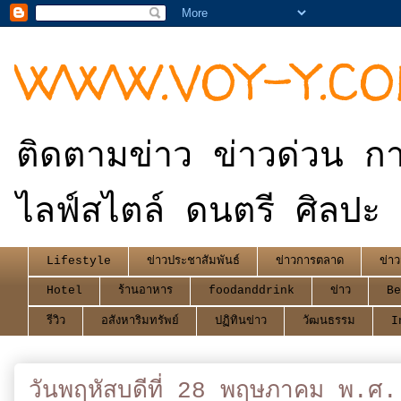
WWW.VOY-Y.C
ติดตามข่าว ข่าวด่วน กา
ไลฟ์สไตล์ ดนตรี ศิลปะ 
Lifestyle
ข่าวประชาสัมพันธ์
ข่าวการตลาด
ข่าว
Hotel
ร้านอาหาร
foodanddrink
ข่าว
Be
รีวิว
อสังหาริมทรัพย์
ปฏิทินข่าว
วัฒนธรรม
I
วันพฤหัสบดีที่ 28 พฤษภาคม พ.ศ