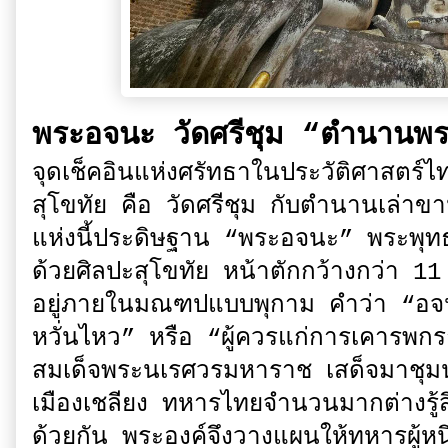
พระอจนะ วัดศรีชุม “ตำนานพร
จุดเช็คอินแห่งศรัทธาในประวัติศาสตร์ไ
สุโขทัย คือ วัดศรีชุม กับตำนานเล่าขา
แห่งนี้ประดิษฐาน “พระอจนะ” พระพุทธ
ด้วยศิลปะสุโขทัย หน้าตักกว้างกว่า 1
อยู่ภายในมณฑปแบบพุกาม คำว่า “อจน
หวั่นไหว” หรือ “ผู้ควรแก่การเคารพกรา
สมเด็จพระนเรศวรมหาราช เสด็จมาชุมนุ
เมืองเชลียง ทหารไทยจำนวนมากต่างรู้ส
ด้วยกัน พระองค์จึงวางแผนให้ทหารผู้หน