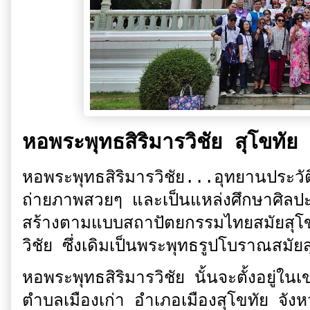
หอพระพุทธสิริมารวิชัย สุโขทัย
หอพระพุทธสิริมารวิชัย...อุทยานประวัติ
ถ่ายภาพสวยๆ และเป็นแหล่งศึกษาศิลปะ 
สร้างตามแบบสถาปัตยกรรมไทยสมัยสุโข
วิชัย ซึ่งเดิมเป็นพระพุทธรูปโบราณสมัย
หอพระพุทธสิริมารวิชัย นั้นจะตั้งอยู่
ตำบลเมืองเก่า อำเภอเมืองสุโขทัย จังหว