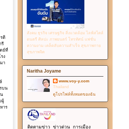
สังคม ธุรกิจ เศรษฐกิจ สิ่งแวดล้อม ไลฟ์สไตล์
รติ
ดนตรี ศิลปะ ภาพยนตร์ โทรทัศน์ แฟชั่น
รี
ความงาม เคล็ดลับความสำเร็จ สุขภาพกาย
ย์ที่
สุขภาพจิต
โรง
 มา
Naritha Joyame
www.voy-y.com
ล์
Thailand
กรบน
ยน
ดูโปรไฟล์ทั้งหมดของฉัน
ู้
าหาร
ติดตามข่าว ข่าวด่วน การเมือง