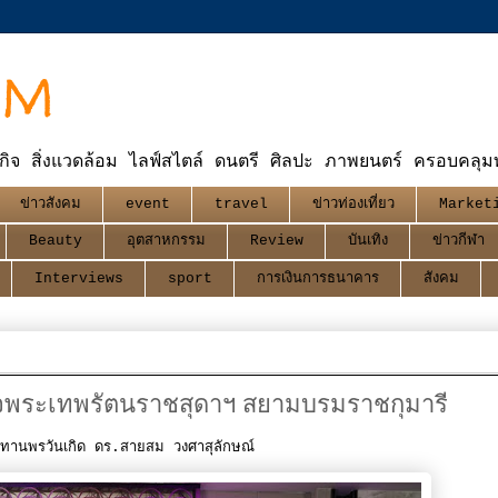
OM
กิจ สิ่งแวดล้อม ไลฟ์สไตล์ ดนตรี ศิลปะ ภาพยนตร์ ครอบคลุมทุ
ข่าวสังคม
event
travel
ข่าวท่องเที่ยว
Market
Beauty
อุตสาหกรรม
Review
บันเทิง
ข่าวกีฬา
Interviews
sport
การเงินการธนาคาร
สังคม
็จพระเทพรัตนราชสุดาฯ สยามบรมราชกุมารี
ชทานพรวันเกิด ดร.สายสม วงศาสุลักษณ์