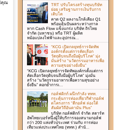
ิคุณ
TRT ปรับโครงสร้างทุนบริษัท
ย่อย เสริมฐานการเงินรับการ
เติบโต
คาด Q2 ผลงานใกล้เคียง Q1
พร้อมลุ้นปันผลระหว่างกาล
หาก Cash Flow แข็งแกร่ง บริษัท ถิรไทย
จำกัด (มหาชน) หรือ TRT ผู้ผลิต
หม้อแปลงไฟฟ้าและอุปกรณ...
“KCG เปิดกลยุทธ์การจัดทัพ
องค์กรตั้งแต่การคัดเลือก
วัตถุดิบจนถึงมือผู้บริโภค” มุ่ง
มั่นสร้าง “นวัตกรรมอาหารเพื่อ
ความสุขอย่างยั่งยืน”
“KCG เปิดกลยุทธ์การจัดทัพองค์กรตั้งแต่การ
คัดเลือกวัตถุดิบจนถึงมือผู้บริโภค” มุ่งมั่น
สร้าง “นวัตกรรมอาหารเพื่อความสุขอย่าง
ยั่งยืน” ตอกย้ำการเ...
กอล์ฟดิกก์ ผนึกกำลัง ททท.
กระตุ้นการท่องเที่ยวกีฬากอล์ฟ
ดโครงการ “ตีกอล์ฟ ล่องใต้
สัมผัสวิถีอันดามัน Plus”
บริษัท กอล์ฟดิกก์ จำกัด สตาร์ท
อัพไทยเบอร์หนึ่งผู้ให้บริการจองสนามกอล์ฟ
กว่า 200 แห่งทั่วประเทศ ร่วมกับ การท่อง
เที่ยวแห่งประเทศไทย (ททท.) สำนั...