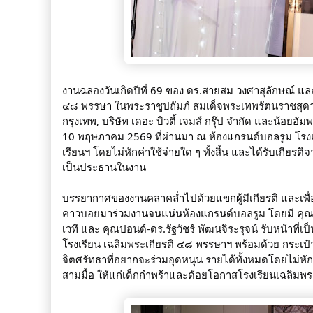
งานฉลองวันเกิดปีที่ 69 ของ ดร.สายสม วงศาสุลักษณ์ แ
๔๘ พรรษา ในพระราชูปถัมภ์ สมเด็จพระเทพรัตนราชสุดาฯ 
กรุงเทพ, บริษัท เดอะ บิวตี้ เจมส์ กรุ๊ป จำกัด และน้อยอั
10 พฤษภาคม 2569 ที่ผ่านมา ณ ห้องแกรนด์บอลรูม โรงแ
เรียนฯ โดยไม่หักค่าใช้จ่ายใด ๆ ทั้งสิ้น และได้รับเกี
เป็นประธานในงาน
บรรยากาศของงานคลาคล่ำไปด้วยแขกผู้มีเกียรติ และเพื่อน
คาวบอยมาร่วมงานจนแน่นห้องแกรนด์บอลรูม โดยมี คุณบุ๋ม-ด
เวที และ คุณปอนด์-ดร.รัฐวัชร์ พัฒนจิระรุจน์ รับหน้าที
โรงเรียน เฉลิมพระเกียรติ ๔๘ พรรษาฯ พร้อมด้วย กระเ
จิตศรัทธาที่อยากจะร่วมอุดหนุน รายได้ทั้งหมดโดยไม่หั