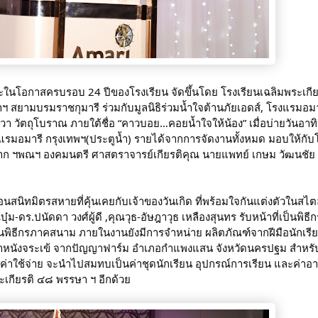
ละในโอกาสครบรอบ 24 ปีของโรงเรียน จัดขึ้นโดย โรงเรียนเฉลิมพระเกีย
สยามบรมราชกุมารี ร่วมกับมูลนิธิร่วมน้ำใจต้านภัยเอดส์, โรงแรมอมา
มพวา วัตถุโบราณ ภายใต้ชื่อ “คาวบอย…คอยน้ำใจให้น้อง” เมื่อบ่ายวันอาทิต
รมอมารี กรุงเทพฯ(ประตูน้ำ) รายได้จากการจัดงานทั้งหมด มอบให้กับ
ยรติจาก ฯพณฯ องคมนตรี ศาสตราจารย์เกียรติคุณ นายแพทย์ เกษม วัฒนชัย
สนิทมิตรสหายที่คุ้นเคยกับเจ้าของวันเกิด ที่พร้อมใจกันแต่งตัวในสไต
ร.ปนัดดา วงศ์ผู้ดี ,คุณวุธ-อัษฎาวุธ เหลืองสุนทร รับหน้าที่เป็นพิธี
่เป็นพิธีกรภาคสนาม ภายในงานยังมีการจำหน่าย ผลิตภัณฑ์จากฝีมือนักเรี
ป๋าหนังจระเข้ จากปัญญาฟาร์ม อำเภอกำแพงแสน จังหวัดนครปฐม สำหรับผ
กค่าใช้จ่าย จะนำไปสมทบเป็นค่าชุดนักเรียน อุปกรณ์การเรียน และค่าอ