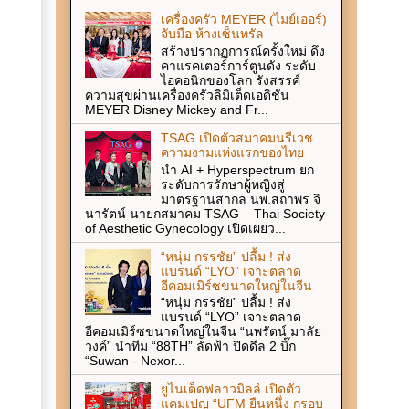
เครื่องครัว MEYER (ไมย์เออร์)
จับมือ ห้างเซ็นทรัล
สร้างปรากฏการณ์ครั้งใหม่ ดึง
คาแรคเตอร์การ์ตูนดัง ระดับ
ไอคอนิกของโลก รังสรรค์
ความสุขผ่านเครื่องครัวลิมิเต็ดเอดิชัน
MEYER Disney Mickey and Fr...
TSAG เปิดตัวสมาคมนรีเวช
ความงามแห่งแรกของไทย
นำ AI + Hyperspectrum ยก
ระดับการรักษาผู้หญิงสู่
มาตรฐานสากล นพ.สถาพร จิ
นารัตน์ นายกสมาคม TSAG – Thai Society
of Aesthetic Gynecology เปิดเผยว...
“หนุ่ม กรรชัย” ปลื้ม ! ส่ง
แบรนด์ “LYO” เจาะตลาด
อีคอมเมิร์ซขนาดใหญ่ในจีน
“หนุ่ม กรรชัย” ปลื้ม ! ส่ง
แบรนด์ “LYO” เจาะตลาด
อีคอมเมิร์ซขนาดใหญ่ในจีน “นพรัตน์ มาลัย
วงค์” นำทีม “88TH” ลัดฟ้า ปิดดีล 2 บิ๊ก
“Suwan - Nexor...
ยูไนเต็ดฟลาวมิลล์ เปิดตัว
แคมเปญ “UFM ยืนหนึ่ง กรอบ