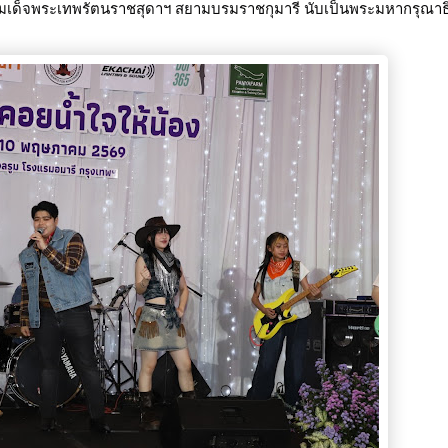
สมเด็จพระเทพรัตนราชสุดาฯ สยามบรมราชกุมารี นับเป็นพระมหากรุณาธ