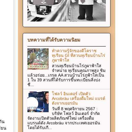
บทความที่ได้รับความนิยม
ทำความรู้จักของดีโคราช
ทุเรียน GI ที่สวนทุเรียนบ้านไร่
ภูผาฟ้าใส
สวนทุเรียนบ้านไร่ภูผาฟ้าใส
จำหน่าย ทุเรียนคุณภาพสูง ชิม
แล้วอร่อย...เกรด AA สวนบ้านไร่ภูฟ้าใสเป็น
1 ใน 39 สวนที่ได้รับการขึ้นทะเบียนสิ่งบ่ง
ชี...
โฟลว์ อินเตอร์ เปิดตัว
Arcobräu เครื่องดื่มใหม่ แบรด์
ดังจากเยอรมัน
วันที่ 8 พฤศจิกายน 2567 :
บริษัท โฟลว์ อินเตอร์ จำกัด
จัดงานเปิดตัวผลิตภัณฑ์ใหม่ เครื่องดื่ม
กัน
แบรนด์ดัง Arcobräu จากประเทศเยอรมัน
ียน
โดยได้รับเกี...