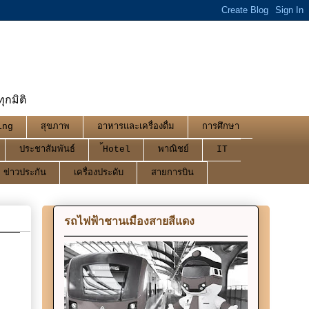
กมิติ
ing
สุขภาพ
อาหารและเครื่องดื่ม
การศึกษา
ประชาสัมพันธ์
้Hotel
พาณิชย์
IT
ข่าวประกัน
เครื่องประดับ
สายการบิน
รถไฟฟ้าชานเมืองสายสีแดง