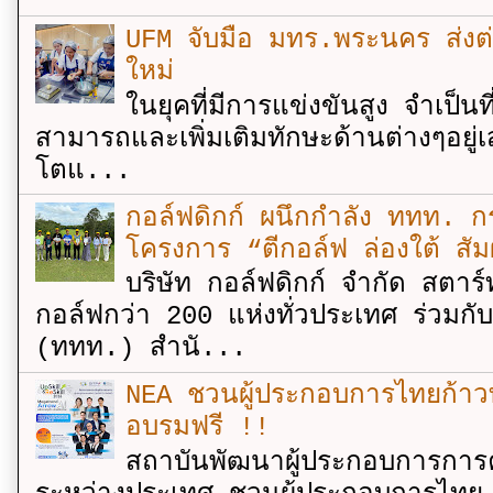
UFM จับมือ มทร.พระนคร ส่งต่ออง
ใหม่
ในยุคที่มีการแข่งขันสูง จำเป็น
สามารถและเพิ่มเติมทักษะด้านต่างๆอยู่เส
โตแ...
กอล์ฟดิกก์ ผนึกกำลัง ททท. กร
โครงการ “ตีกอล์ฟ ล่องใต้ สัม
บริษัท กอล์ฟดิกก์ จำกัด สตาร์
กอล์ฟกว่า 200 แห่งทั่วประเทศ ร่วมกั
(ททท.) สำนั...
NEA ชวนผู้ประกอบการไทยก้าวท
อบรมฟรี !!
สถาบันพัฒนาผู้ประกอบการการค