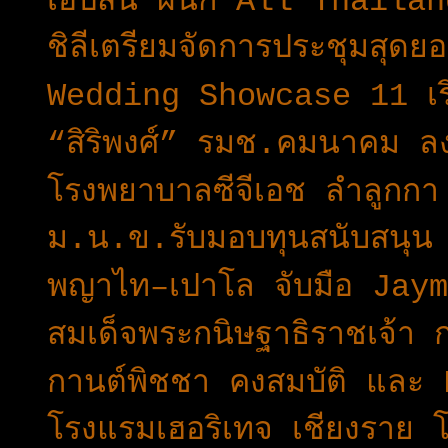
เอปสัน ผนึก All Thailan
ชิลีเตรียมจัดการประชุมสุดยอ
Wedding Showcase 11 เริ
“สิริพงศ์” รมช.คมนาคม ลง
โรงพยาบาลซีจีเอช ลำลูกก
ม.น.ข.รับมอบทุนสนับสนุน
พญาไท–เปาโล จับมือ Jayma
สมเด็จพระกนิษฐาธิราชเจ้า
กานต์พิชชา คงสมบัติ และ
โรงแรมเฮอริเทจ เชียงราย 