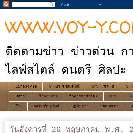
WWW.VOY-Y.C
ติดตามข่าว ข่าวด่วน กา
ไลฟ์สไตล์ ดนตรี ศิลปะ 
Lifestyle
ข่าวประชาสัมพันธ์
ข่าวการตลาด
ข่าว
Hotel
ร้านอาหาร
foodanddrink
ข่าว
Be
รีวิว
อสังหาริมทรัพย์
ปฏิทินข่าว
วัฒนธรรม
I
วันอังคารที่ 26 พฤษภาคม พ.ศ. 