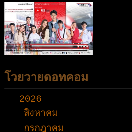
โวยวายดอทคอม
▼
2026
(165)
►
สิงหาคม
(1)
►
กรกฎาคม
(24)