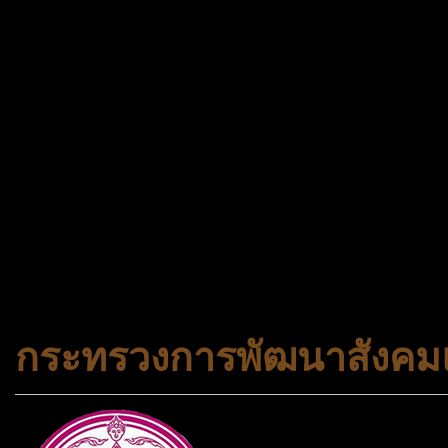
ช้าหมด อดนะจ้ะ เปิดแค่พีเรี
กระเป๋า 20 กก. 🌐 กดจองทัว
@gotrueworld คลิ้ก https
จองทัวร์ 02-2121-037, 0
308-7522, (ทุกวัน) 📱 06
#trueworld #trueworldtrav
#korea #busan #ทัวร์ไฟไหม้
กระทรวงการพัฒนาสังคมแ