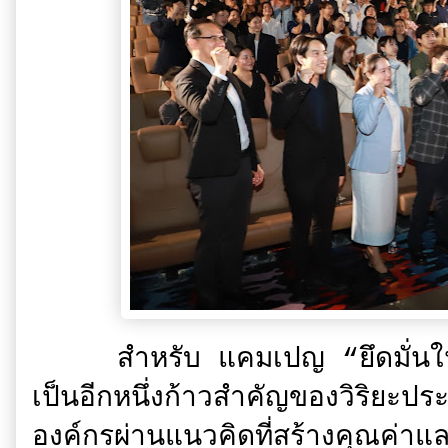
สำหรับ แคมเปญ “ยึดมั่นในกา
เป็นอีกหนึ่งก้าวสำคัญของวิริยะปร
องค์กรผ่านแนวคิดที่สร้างคุณค่า