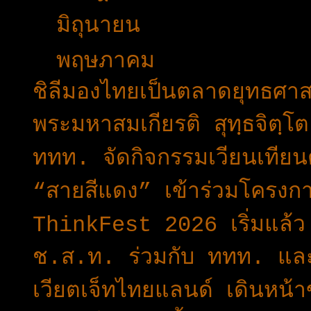
►
มิถุนายน
(32)
▼
พฤษภาคม
(26)
ชิลีมองไทยเป็นตลาดยุทธศา
พระมหาสมเกียรติ สุทฺธจิตฺโ
ททท. จัดกิจกรรมเวียนเทียน
“สายสีแดง” เข้าร่วมโครง
ThinkFest 2026 เริ่มแล
ช.ส.ท. ร่วมกับ ททท. และ
เวียตเจ็ทไทยแลนด์ เดินหน้