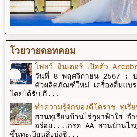
โวยวายดอทคอม
โฟลว์ อินเตอร์ เปิดตัว Arcobr
วันที่ 8 พฤศจิกายน 2567 : บร
ตัวผลิตภัณฑ์ใหม่ เครื่องดื่ม
โดยได้รับเกี...
ทำความรู้จักของดีโคราช ทุเรีย
สวนทุเรียนบ้านไร่ภูผาฟ้าใส จำ
อร่อย...เกรด AA สวนบ้านไร่ภู
ขึ้นทะเบียนสิ่งบ่งชี...