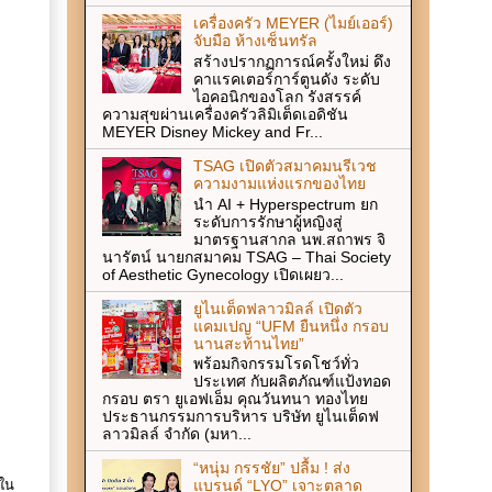
เครื่องครัว MEYER (ไมย์เออร์)
จับมือ ห้างเซ็นทรัล
สร้างปรากฏการณ์ครั้งใหม่ ดึง
คาแรคเตอร์การ์ตูนดัง ระดับ
ไอคอนิกของโลก รังสรรค์
ความสุขผ่านเครื่องครัวลิมิเต็ดเอดิชัน
MEYER Disney Mickey and Fr...
TSAG เปิดตัวสมาคมนรีเวช
ความงามแห่งแรกของไทย
นำ AI + Hyperspectrum ยก
ระดับการรักษาผู้หญิงสู่
มาตรฐานสากล นพ.สถาพร จิ
นารัตน์ นายกสมาคม TSAG – Thai Society
of Aesthetic Gynecology เปิดเผยว...
ยูไนเต็ดฟลาวมิลล์ เปิดตัว
แคมเปญ “UFM ยืนหนึ่ง กรอบ
นานสะท้านไทย”
พร้อมกิจกรรมโรดโชว์ทั่ว
ประเทศ กับผลิตภัณฑ์แป้งทอด
กรอบ ตรา ยูเอฟเอ็ม คุณวันทนา ทองไทย
ประธานกรรมการบริหาร บริษัท ยูไนเต็ดฟ
ลาวมิลล์ จำกัด (มหา...
“หนุ่ม กรรชัย” ปลื้ม ! ส่ง
แบรนด์ “LYO” เจาะตลาด
นใน