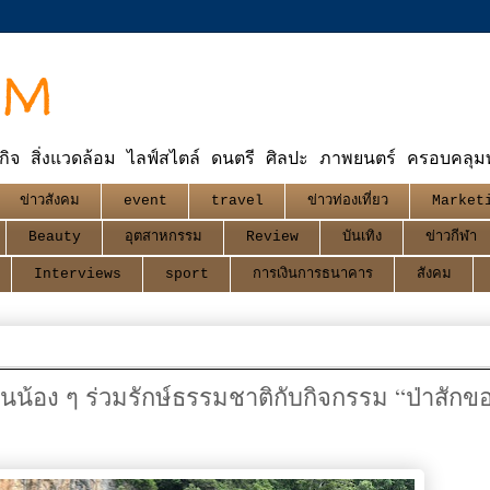
OM
กิจ สิ่งแวดล้อม ไลฟ์สไตล์ ดนตรี ศิลปะ ภาพยนตร์ ครอบคลุมทุ
ข่าวสังคม
event
travel
ข่าวท่องเที่ยว
Market
Beauty
อุตสาหกรรม
Review
บันเทิง
ข่าวกีฬา
Interviews
sport
การเงินการธนาคาร
สังคม
นน้อง ๆ ร่วมรักษ์ธรรมชาติกับกิจกรรม “ป่าสักข