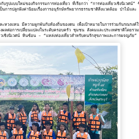
กกับรูปแบบใหม่ของกิจกรรมการท่องเที่ยว ที่เรียกว่า “การท่องเที่ยวเชิงนิเวศน์” ซึ่
ะเป็นการปลูกฝังค่านิยมเรื่องการอนุรักษ์ทรัพยากรธรรมชาติสิ่งแวดล้อม ป่าไม้และ
รักและหวงแหน มีความผูกพันกับท้องถิ่นของตน เพื่อเป้าหมายในการร่วมกันรณรงค์
นจะส่งผลต่อการเปลี่ยนแปลงในระดับครอบครัว ชุมชน สังคมและประเทศชาติโดยรว
ี่ยวเชิงนิเวศน์ หินซ้อน – “แหล่งท่องเที่ยวสำหรับคนรักสุขภาพและการผจญภัย”