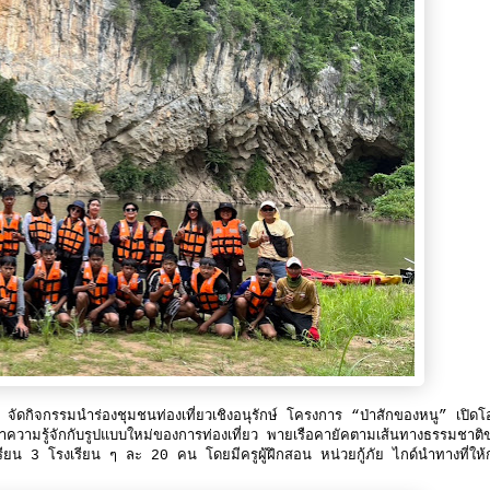
อย จัดกิจกรรมนำร่องชุมชนท่องเที่ยวเชิงอนุรักษ์ โครงการ “ป่าสักของหนู” เปิด
และทำความรู้จักกับรูปแบบใหม่ของการท่องเที่ยว พายเรือคายัคตามเส้นทางธรรมชาติ
งเรียน 3 โรงเรียน ๆ ละ 20 คน โดยมีครูผู้ฝึกสอน หน่วยกู้ภัย ไกด์นำทางที่ให้