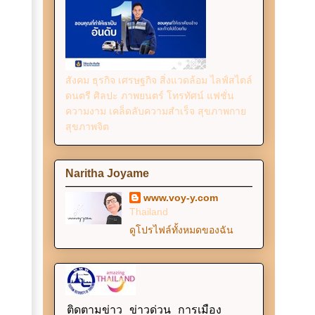
สังคม ธุรกิจ เศรษฐกิจ สิ่งแวดล้อม ไลฟ์สไตล์
ดนตรี ศิลปะ ภาพยนตร์ โทรทัศน์ แฟชั่น
ความงาม เคล็ดลับความสำเร็จ สุขภาพกาย
สุขภาพจิต
Naritha Joyame
www.voy-y.com
Thailand
ดูโปรไฟล์ทั้งหมดของฉัน
ติดตามข่าว ข่าวด่วน การเมือง