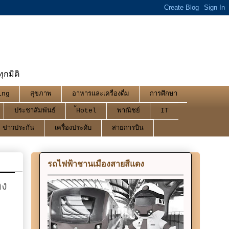
กมิติ
ing
สุขภาพ
อาหารและเครื่องดื่ม
การศึกษา
ประชาสัมพันธ์
้Hotel
พาณิชย์
IT
ข่าวประกัน
เครื่องประดับ
สายการบิน
รถไฟฟ้าชานเมืองสายสีแดง
อง