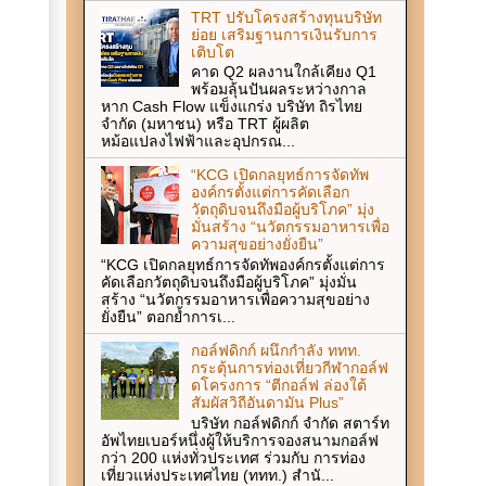
TRT ปรับโครงสร้างทุนบริษัท
ย่อย เสริมฐานการเงินรับการ
เติบโต
คาด Q2 ผลงานใกล้เคียง Q1
พร้อมลุ้นปันผลระหว่างกาล
หาก Cash Flow แข็งแกร่ง บริษัท ถิรไทย
จำกัด (มหาชน) หรือ TRT ผู้ผลิต
หม้อแปลงไฟฟ้าและอุปกรณ...
“KCG เปิดกลยุทธ์การจัดทัพ
องค์กรตั้งแต่การคัดเลือก
วัตถุดิบจนถึงมือผู้บริโภค” มุ่ง
มั่นสร้าง “นวัตกรรมอาหารเพื่อ
ความสุขอย่างยั่งยืน”
“KCG เปิดกลยุทธ์การจัดทัพองค์กรตั้งแต่การ
คัดเลือกวัตถุดิบจนถึงมือผู้บริโภค” มุ่งมั่น
สร้าง “นวัตกรรมอาหารเพื่อความสุขอย่าง
ยั่งยืน” ตอกย้ำการเ...
กอล์ฟดิกก์ ผนึกกำลัง ททท.
กระตุ้นการท่องเที่ยวกีฬากอล์ฟ
ดโครงการ “ตีกอล์ฟ ล่องใต้
สัมผัสวิถีอันดามัน Plus”
บริษัท กอล์ฟดิกก์ จำกัด สตาร์ท
อัพไทยเบอร์หนึ่งผู้ให้บริการจองสนามกอล์ฟ
กว่า 200 แห่งทั่วประเทศ ร่วมกับ การท่อง
เที่ยวแห่งประเทศไทย (ททท.) สำนั...