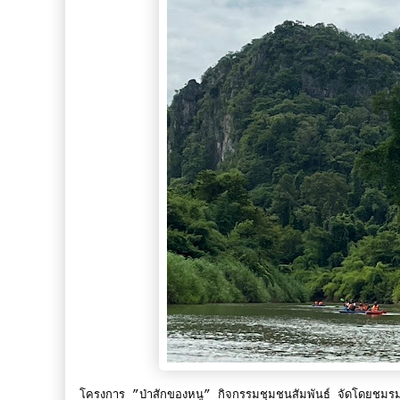
โครงการ ”ป่าสักของหนู” กิจกรรมชุมชนสัมพันธ์ จัดโดยชมรมส่ง