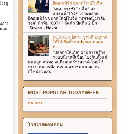
อีคอมเมิร์ซขนาดใหญ่ในจีน
งอยู่
“หนุ่ม กรรชัย” ปลื้ม ! ส่ง
แบรนด์ “LYO” เจาะตลาด
อีคอมเมิร์ซขนาดใหญ่ในจีน “นพรัตน์ มาลัย
วงค์” นำทีม “88TH” ลัดฟ้า ปิดดีล 2 บิ๊ก
ในการ
“Suwan - Nexor...
มและ
KORKOK อิสระ ชูภักดี ปลุกกก
ให้ได้เกิดทั้งคนปลูกคนทอคน
ทำ
“ปลุกกกให้เกิด” ผ่านการสร้าง
ระบบนิเวศที่เชื่อมโยงกันตั้งแต่
คนปลูก คนทอ จนถึงคนสร้างสรรค์ โดยใช้
กระบวนการมีส่วนร่วมจากชุมชน ผสาน
ดีไซน์ร่วมสม...
MOST POPULAR TODAYWEEK
หน้าแรก
โวยวายดอทคอม