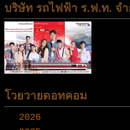
บริษัท รถไฟฟ้า ร.ฟ.ท. จำ
โวยวายดอทคอม
►
2026
(165)