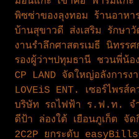
ม่อนแกะ เขาค้อ ฟาร์มแกะ
พิซซ่าของลุงทอม ร้านอาหา
บ้านสุขาวดี ส่งเสริม รักษ
งานรำลึกศาสตรเมธี นิทรรศ
รองผู้ว่าฯปทุมธานี ชวนพี่น
CP LAND จัดใหญ่อลังการ
LOVEiS ENT. เซอร์ไพรส์คว
บริษัท รถไฟฟ้า ร.ฟ.ท. จ
ดีป้า ล่องใต้ เยือนภูเก็ต
2C2P ยกระดับ easyBills+