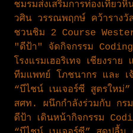
ชมรมส่งเสริมการท่องเที่ยวห
วศิน วรรณพฤกษ์ คว้ารางวัล
ชวนชิม 2 Course Western
"ดีป้า" จัดกิจกรรม Cod
โรงแรมเฮอริเทจ เชียงราย
ทีมแพทย์ โภชนากร และ เจ
“บีไชน์ เนเจอร์ซี สูตรใหม่
สศท. ผนึกกำลังร่วมกับ กร
ดีป้า เดินหน้ากิจกรรม C
“บีไชน์ เนเจอร์ซี” สุดปลื้ม