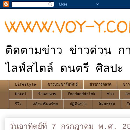
WWW.VOY-Y.C
ติดตามข่าว ข่าวด่วน กา
ไลฟ์สไตล์ ดนตรี ศิลปะ 
Lifestyle
ข่าวประชาสัมพันธ์
ข่าวการตลาด
ข่าว
Hotel
ร้านอาหาร
foodanddrink
ข่าว
Be
รีวิว
อสังหาริมทรัพย์
ปฏิทินข่าว
วัฒนธรรม
I
วันอาทิตย์ที่ 7 กรกฎาคม พ.ศ. 2