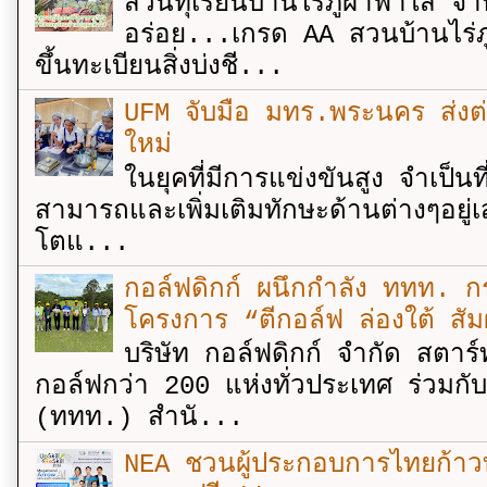
สวนทุเรียนบ้านไร่ภูผาฟ้าใส จำ
อร่อย...เกรด AA สวนบ้านไร่ภู
ขึ้นทะเบียนสิ่งบ่งชี...
UFM จับมือ มทร.พระนคร ส่งต่ออง
ใหม่
ในยุคที่มีการแข่งขันสูง จำเป็น
สามารถและเพิ่มเติมทักษะด้านต่างๆอยู่เส
โตแ...
กอล์ฟดิกก์ ผนึกกำลัง ททท. กร
โครงการ “ตีกอล์ฟ ล่องใต้ สัม
บริษัท กอล์ฟดิกก์ จำกัด สตาร์
กอล์ฟกว่า 200 แห่งทั่วประเทศ ร่วมกั
(ททท.) สำนั...
NEA ชวนผู้ประกอบการไทยก้าวท