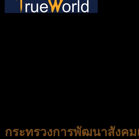
ช้าหมด อดนะจ้ะ เปิดแค่พีเรี
กระเป๋า 20 กก. 🌐 กดจองทัว
@gotrueworld คลิ้ก https
จองทัวร์ 02-2121-037, 0
308-7522, (ทุกวัน) 📱 06
#trueworld #trueworldtrav
#korea #busan #ทัวร์ไฟไหม้
กระทรวงการพัฒนาสังคมแ