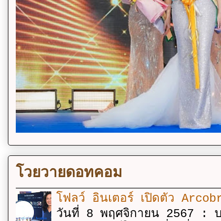
โวยวายดอทคอม
โฟลว์ อินเตอร์ เปิดตัว Arcobr
วันที่ 8 พฤศจิกายน 2567 : บร