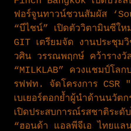
Finch Bangkok เปิดประสบก
ฟอร์จูนทาวน์ชวนสัมผัส ‘
“บีไชน์” เปิดตัววิตามินซีใ
GIT เตรียมจัด งานประชุม
วศิน วรรณพฤกษ์ คว้ารางวั
“MILKLAB” ควงแชมป์โลกบา
รฟฟท. จัดโครงการ CSR "ส
เบเยอร์ตอกย้ำผู้นำด้านนวัตกร
เปิดประสบการณ์รสชาติระดั
“ฮอนด้า แอลพีจีเอ ไทยแลน