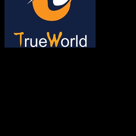
ช้าหมด อดนะจ้ะ เปิดแค่พีเรี
กระเป๋า 20 กก. 🌐 กดจองทัว
@gotrueworld คลิ้ก https
จองทัวร์ 02-2121-037, 0
308-7522, (ทุกวัน) 📱 06
#trueworld #trueworldtrav