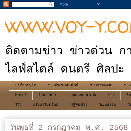
WWW.VOY-Y.C
ติดตามข่าว ข่าวด่วน กา
ไลฟ์สไตล์ ดนตรี ศิลปะ 
Lifestyle
ข่าวประชาสัมพันธ์
ข่าวการตลาด
ข่าว
Hotel
ร้านอาหาร
foodanddrink
ข่าว
Be
รีวิว
อสังหาริมทรัพย์
ปฏิทินข่าว
วัฒนธรรม
I
วันพุธที่ 2 กรกฎาคม พ.ศ. 2568