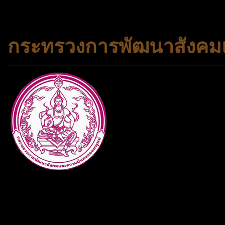
#korea #busan #ทัวร์ไฟไหม้
กระทรวงการพัฒนาสังคมแ
กระทรวงการพัฒนาสังคมและคว
ประเภทกระทรวงของไทย ทำหน้า