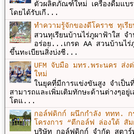
ตัวผลิตภัณฑ์ใหม่ เครื่องดื่ม
โดยได้รับเกี...
ทำความรู้จักของดีโคราช ทุเรีย
สวนทุเรียนบ้านไร่ภูผาฟ้าใส จำ
อร่อย...เกรด AA สวนบ้านไร่ภู
ขึ้นทะเบียนสิ่งบ่งชี...
UFM จับมือ มทร.พระนคร ส่งต่ออง
ใหม่
ในยุคที่มีการแข่งขันสูง จำเป็น
สามารถและเพิ่มเติมทักษะด้านต่างๆอยู่เส
โตแ...
กอล์ฟดิกก์ ผนึกกำลัง ททท. กร
โครงการ “ตีกอล์ฟ ล่องใต้ สัม
บริษัท กอล์ฟดิกก์ จำกัด สตาร์