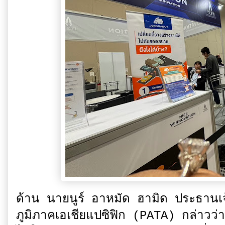
ด้าน นายนูร์ อาหมัด ฮามิด ประธานเจ้า
ภูมิภาคเอเชียแปซิฟิก (PATA) กล่า