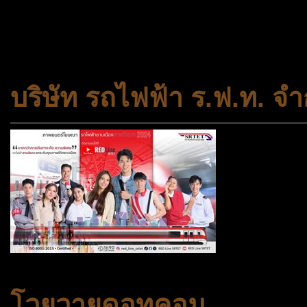
และความเสมอภาคในสังคม การ
สถาบันครอบครัวและชุมชน
บริษัท รถไฟฟ้า ร.ฟ.ท. จำ
โวยวายดอทคอม