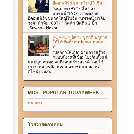
อีคอมเมิร์ซขนาดใหญ่ในจีน
“หนุ่ม กรรชัย” ปลื้ม ! ส่ง
แบรนด์ “LYO” เจาะตลาด
อีคอมเมิร์ซขนาดใหญ่ในจีน “นพรัตน์ มาลัย
วงค์” นำทีม “88TH” ลัดฟ้า ปิดดีล 2 บิ๊ก
“Suwan - Nexor...
KORKOK อิสระ ชูภักดี ปลุกกก
ให้ได้เกิดทั้งคนปลูกคนทอคน
ทำ
“ปลุกกกให้เกิด” ผ่านการสร้าง
ระบบนิเวศที่เชื่อมโยงกันตั้งแต่
คนปลูก คนทอ จนถึงคนสร้างสรรค์ โดยใช้
กระบวนการมีส่วนร่วมจากชุมชน ผสาน
ดีไซน์ร่วมสม...
MOST POPULAR TODAYWEEK
หน้าแรก
โวยวายดอทคอม