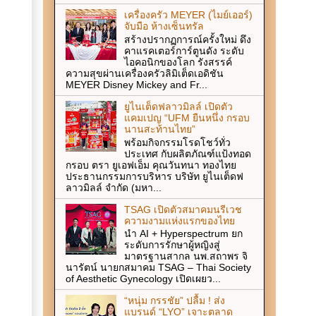
เครื่องครัว MEYER (ไมย์เออร์)
จับมือ ห้างเซ็นทรัล
สร้างปรากฏการณ์ครั้งใหม่ ดึง
คาแรคเตอร์การ์ตูนดัง ระดับ
ไอคอนิกของโลก รังสรรค์
ความสุขผ่านเครื่องครัวลิมิเต็ดเอดิชัน
MEYER Disney Mickey and Fr...
ยูไนเต็ดฟลาวมิลล์ เปิดตัว
แคมเปญ “UFM ยืนหนึ่ง กรอบ
นานสะท้านไทย”
พร้อมกิจกรรมโรดโชว์ทั่ว
ประเทศ กับผลิตภัณฑ์แป้งทอด
กรอบ ตรา ยูเอฟเอ็ม คุณวันทนา ทองไทย
ประธานกรรมการบริหาร บริษัท ยูไนเต็ดฟ
ลาวมิลล์ จำกัด (มหา...
TSAG เปิดตัวสมาคมนรีเวช
ความงามแห่งแรกของไทย
นำ AI + Hyperspectrum ยก
ระดับการรักษาผู้หญิงสู่
มาตรฐานสากล นพ.สถาพร จิ
นารัตน์ นายกสมาคม TSAG – Thai Society
of Aesthetic Gynecology เปิดเผยว...
“หนุ่ม กรรชัย” ปลื้ม ! ส่ง
แบรนด์ “LYO” เจาะตลาด