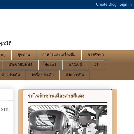
กมิติ
ing
สุขภาพ
อาหารและเครื่องดื่ม
การศึกษา
ประชาสัมพันธ์
้Hotel
พาณิชย์
IT
ข่าวประกัน
เครื่องประดับ
สายการบิน
รถไฟฟ้าชานเมืองสายสีแดง
rism