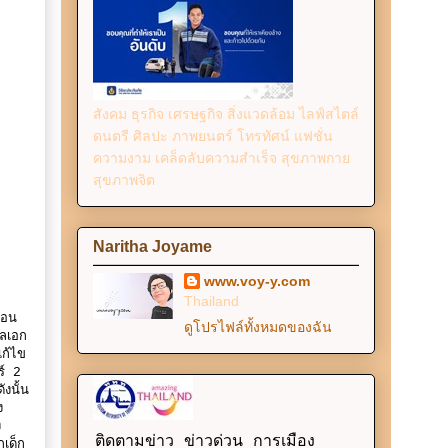
สังคม ธุรกิจ เศรษฐกิจ สิ่งแวดล้อม ไลฟ์สไตล์
ดนตรี ศิลปะ ภาพยนตร์ โทรทัศน์ แฟชั่น
ความงาม เคล็ดลับความสำเร็จ สุขภาพกาย
สุขภาพจิต
Naritha Joyame
www.voy-y.com
Thailand
่อน
ดูโปรไฟล์ทั้งหมดของฉัน
พลเอก
แก้ไข
ร์ 2
งนั้น
ง
ง
ติดตามข่าว ข่าวด่วน การเมือง
กเด็ก