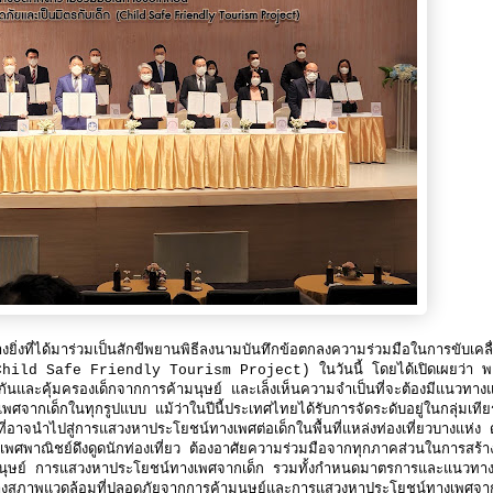
ยิ่งที่ได้มาร่วมเป็นสักขีพยานพิธีลงนามบันทึกข้อตกลงความร่วมมือในการขับเคลื
เด็ก (Child Safe Friendly Tourism Project) ในวันนี้ โดยได้เปิดเผยว่า 
นและคุ้มครองเด็กจากการค้ามนุษย์ และเล็งเห็นความจำเป็นที่จะต้องมีแนวทาง
พศจากเด็กในทุกรูปแบบ แม้ว่าในปีนี้ประเทศไทยได้รับการจัดระดับอยู่ในกลุ่มเทีย
าจนำไปสู่การแสวงหาประโยชน์ทางเพศต่อเด็กในพื้นที่แหล่งท่องเที่ยวบางแห่ง ดั
ช้เพศพาณิชย์ดึงดูดนักท่องเที่ยว ต้องอาศัยความร่วมมือจากทุกภาคส่วนในการสร้า
้ามนุษย์ การแสวงหาประโยชน์ทางเพศจากเด็ก รวมทั้งกำหนดมาตรการและแนวทา
การสร้างสภาพแวดล้อมที่ปลอดภัยจากการค้ามนุษย์และการแสวงหาประโยชน์ทางเพศจา