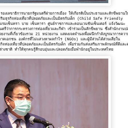
องเลขาธิการนายกรัฐมนตรีฝ่ายการเมือง ให้เกียรติเป็นประธานและสักขีพยานใน
ริมธุรกิจท่องเที่ยวที่ปลอดภัยและเป็นมิตรกับเด็ก (Child Safe Friendly
รมเซ็นทรา บาย เซ็นทารา ศูนย์ราชการและคอนเวนชันเซ็นเตอร์ แจ้งวัฒนะ
ีว่าการกระทรวงการท่องเที่ยวและกีฬา เข้าร่วมเป็นสักขีพยาน ซึ่งสำนักงานปล
่วยงานที่เกี่ยวข้องรวม 21 หน่วยงาน แสดงเจตจำนงเพื่อผนึกกำลังบูรณาการควา
คเอกชน องค์กรที่ไม่แสวงหาผลกำไร (NGOs) และผู้มีส่วนได้ส่วนเสียใน
จท่องเที่ยวที่ปลอดภัยและเป็นมิตรกับเด็ก เพื่อร่วมกันส่งเสริมภาพลักษณ์ที่ดีแล
ี่ยวต่างชาติ ทำให้ทุกคนรู้สึกอบอุ่นและปลอดภัยเมื่อพำนักอยู่ในประเทศไทย