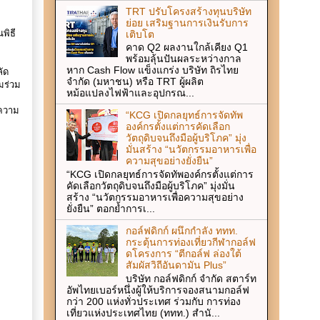
TRT ปรับโครงสร้างทุนบริษัท
ย่อย เสริมฐานการเงินรับการ
เติบโต
พิธี
คาด Q2 ผลงานใกล้เคียง Q1
พร้อมลุ้นปันผลระหว่างกาล
หาก Cash Flow แข็งแกร่ง บริษัท ถิรไทย
ัด
จำกัด (มหาชน) หรือ TRT ผู้ผลิต
มร่วม
หม้อแปลงไฟฟ้าและอุปกรณ...
ะความ
“KCG เปิดกลยุทธ์การจัดทัพ
องค์กรตั้งแต่การคัดเลือก
วัตถุดิบจนถึงมือผู้บริโภค” มุ่ง
มั่นสร้าง “นวัตกรรมอาหารเพื่อ
ความสุขอย่างยั่งยืน”
“KCG เปิดกลยุทธ์การจัดทัพองค์กรตั้งแต่การ
คัดเลือกวัตถุดิบจนถึงมือผู้บริโภค” มุ่งมั่น
สร้าง “นวัตกรรมอาหารเพื่อความสุขอย่าง
ยั่งยืน” ตอกย้ำการเ...
กอล์ฟดิกก์ ผนึกกำลัง ททท.
กระตุ้นการท่องเที่ยวกีฬากอล์ฟ
ดโครงการ “ตีกอล์ฟ ล่องใต้
สัมผัสวิถีอันดามัน Plus”
บริษัท กอล์ฟดิกก์ จำกัด สตาร์ท
อัพไทยเบอร์หนึ่งผู้ให้บริการจองสนามกอล์ฟ
กว่า 200 แห่งทั่วประเทศ ร่วมกับ การท่อง
เที่ยวแห่งประเทศไทย (ททท.) สำนั...