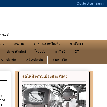
กมิติ
ing
สุขภาพ
อาหารและเครื่องดื่ม
การศึกษา
ประชาสัมพันธ์
้Hotel
พาณิชย์
IT
ข่าวประกัน
เครื่องประดับ
สายการบิน
รถไฟฟ้าชานเมืองสายสีแดง
คร
รภาค
การ