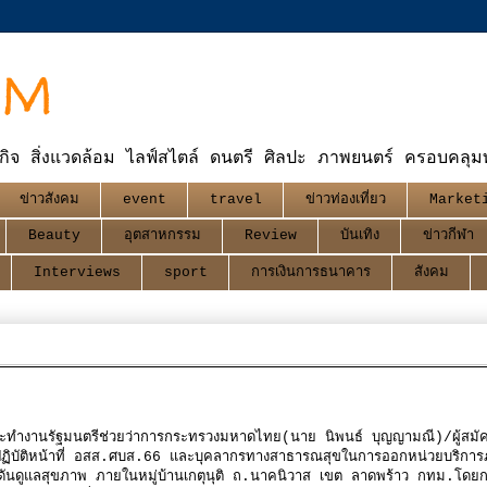
OM
กิจ สิ่งแวดล้อม ไลฟ์สไตล์ ดนตรี ศิลปะ ภาพยนตร์ ครอบคลุมทุ
ข่าวสังคม
event
travel
ข่าวท่องเที่ยว
Market
Beauty
อุตสาหกรรม
Review
บันเทิง
ข่าวกีฬา
Interviews
sport
การเงินการธนาคาร
สังคม
 คณะทำงานรัฐมนตรีช่วยว่าการกระทรวงมหาดไทย(นาย นิพนธ์ บุญญามณี)/ผู้สมั
จผู้ปฏิบัติหน้าที่ อสส.ศบส.66 และบุคลากรทางสาธารณสุขในการออกหน่วยบริกา
นดูแลสุขภาพ ภายในหมู่บ้านเกตุนุติ ถ.นาคนิวาส เขต ลาดพร้าว กทม.โดย