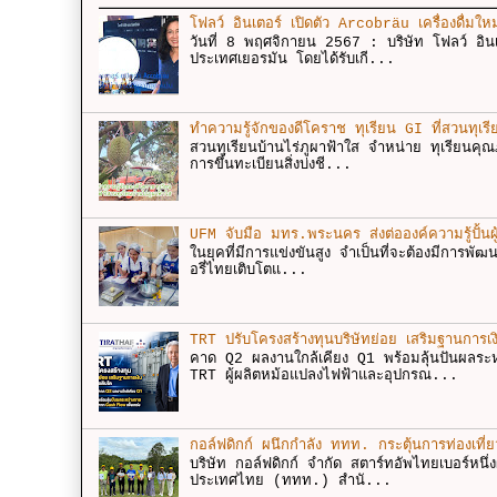
โฟลว์ อินเตอร์ เปิดตัว Arcobräu เครื่องดื่มให
วันที่ 8 พฤศจิกายน 2567 : บริษัท โฟลว์ อินเ
ประเทศเยอรมัน โดยได้รับเกี...
ทำความรู้จักของดีโคราช ทุเรียน GI ที่สวนทุเรี
สวนทุเรียนบ้านไร่ภูผาฟ้าใส จำหน่าย ทุเรียนคุ
การขึ้นทะเบียนสิ่งบ่งชี...
UFM จับมือ มทร.พระนคร ส่งต่อองค์ความรู้ปั้นผู้
ในยุคที่มีการแข่งขันสูง จำเป็นที่จะต้องมีการพั
อรี่ไทยเติบโตแ...
TRT ปรับโครงสร้างทุนบริษัทย่อย เสริมฐานการเง
คาด Q2 ผลงานใกล้เคียง Q1 พร้อมลุ้นปันผลร
TRT ผู้ผลิตหม้อแปลงไฟฟ้าและอุปกรณ...
กอล์ฟดิกก์ ผนึกกำลัง ททท. กระตุ้นการท่องเที่
บริษัท กอล์ฟดิกก์ จำกัด สตาร์ทอัพไทยเบอร์หนึ่
ประเทศไทย (ททท.) สำนั...