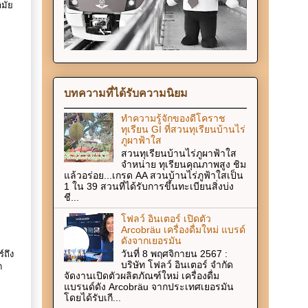
ามัย
บทความที่ได้รับความนิยม
ทำความรู้จักของดีโคราช
ทุเรียน GI ที่สวนทุเรียนบ้านไร่
ภูผาฟ้าใส
สวนทุเรียนบ้านไร่ภูผาฟ้าใส
จำหน่าย ทุเรียนคุณภาพสูง ชิม
แล้วอร่อย...เกรด AA สวนบ้านไร่ภูฟ้าใสเป็น
1 ใน 39 สวนที่ได้รับการขึ้นทะเบียนสิ่งบ่ง
ชี...
โฟลว์ อินเตอร์ เปิดตัว
Arcobräu เครื่องดื่มใหม่ แบรด์
ดังจากเยอรมัน
วันที่ 8 พฤศจิกายน 2567 :
์ถึง
บริษัท โฟลว์ อินเตอร์ จำกัด
ด
จัดงานเปิดตัวผลิตภัณฑ์ใหม่ เครื่องดื่ม
แบรนด์ดัง Arcobräu จากประเทศเยอรมัน
โดยได้รับเกี...