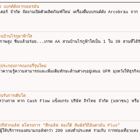
ม่ แบรด์ดังจากเยอรมัน
ตอร์ จำกัด จัดงานเปิดตัวผลิตภัณฑ์ใหม่ เครื่องดื่มแบรนด์ดัง Arcobräu จาก
ยนบ้านไร่ภูผาฟ้าใส
ณภาพสูง ชิมแล้วอร่อย...เกรด AA สวนบ้านไร่ภูฟ้าใสเป็น 1 ใน 39 สวนที่ได้ร
ประกอบการเบเกอรี่รุ่นใหม่
ฒนาความรู้ความสามารถและเพิ่มเติมทักษะด้านต่างๆอยู่เสมอ UFM มุ่งหวังให้ธุรกิจ
ินรับการเติบโต
ะหว่างกาล หาก Cash Flow แข็งแกร่ง บริษัท ถิรไทย จำกัด (มหาชน) หรือ
ยวกีฬากอล์ฟ ดโครงการ “ตีกอล์ฟ ล่องใต้ สัมผัสวิถีอันดามัน Plus”
งผู้ให้บริการจองสนามกอล์ฟกว่า 200 แห่งทั่วประเทศ ร่วมกับ การท่องเที่ยวแห่ง