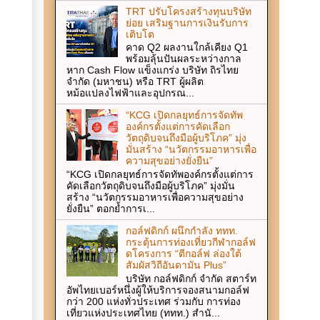
TRT ปรับโครงสร้างทุนบริษัท
ย่อย เสริมฐานการเงินรับการ
เติบโต
คาด Q2 ผลงานใกล้เคียง Q1
พร้อมลุ้นปันผลระหว่างกาล
หาก Cash Flow แข็งแกร่ง บริษัท ถิรไทย
จำกัด (มหาชน) หรือ TRT ผู้ผลิต
หม้อแปลงไฟฟ้าและอุปกรณ...
“KCG เปิดกลยุทธ์การจัดทัพ
องค์กรตั้งแต่การคัดเลือก
วัตถุดิบจนถึงมือผู้บริโภค” มุ่ง
มั่นสร้าง “นวัตกรรมอาหารเพื่อ
ความสุขอย่างยั่งยืน”
“KCG เปิดกลยุทธ์การจัดทัพองค์กรตั้งแต่การ
คัดเลือกวัตถุดิบจนถึงมือผู้บริโภค” มุ่งมั่น
สร้าง “นวัตกรรมอาหารเพื่อความสุขอย่าง
ยั่งยืน” ตอกย้ำการเ...
กอล์ฟดิกก์ ผนึกกำลัง ททท.
กระตุ้นการท่องเที่ยวกีฬากอล์ฟ
ดโครงการ “ตีกอล์ฟ ล่องใต้
สัมผัสวิถีอันดามัน Plus”
บริษัท กอล์ฟดิกก์ จำกัด สตาร์ท
อัพไทยเบอร์หนึ่งผู้ให้บริการจองสนามกอล์ฟ
กว่า 200 แห่งทั่วประเทศ ร่วมกับ การท่อง
เที่ยวแห่งประเทศไทย (ททท.) สำนั...