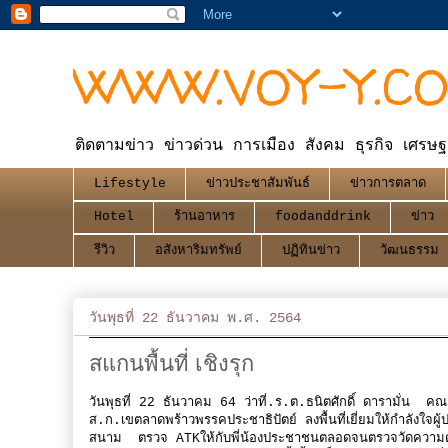
WWW.VOY-Y.C
ติดตามข่าว ข่าวด่วน การเมือง สังคม ธุรกิจ เศรษฐ
Lifestyle
ข่าวประชาสัมพันธ์
ข่าวการตลาด
Hotel
ร้านอาหาร
foodanddrink
ข่าว
รีวิว
อสังหาริมทรัพย์
ปฏิทินข่าว
วัฒนธรรม
วันพุธที่ 22 ธันวาคม พ.ศ. 2564
สแกนพื้นที่ เชิงรุก
วันพุธที่ 22 ธันวาคม 64 ว่าที่.ร.ต.ธนิตศักดิ์ ดารามั่น
ส.ก.เขตลาดพร้าวพรรคประชาธิปัตย์ ลงพื้นที่เยี่ยมให้กำลังใ
สนาม ตรวจ ATKให้กับพี่น้องประชาชนตลอดจนตรวจวัดความดั