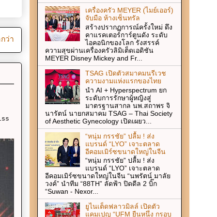
เครื่องครัว MEYER (ไมย์เออร์)
จับมือ ห้างเซ็นทรัล
สร้างปรากฏการณ์ครั้งใหม่ ดึง
คาแรคเตอร์การ์ตูนดัง ระดับ
ากว่า
ไอคอนิกของโลก รังสรรค์
ความสุขผ่านเครื่องครัวลิมิเต็ดเอดิชัน
MEYER Disney Mickey and Fr...
TSAG เปิดตัวสมาคมนรีเวช
ความงามแห่งแรกของไทย
นำ AI + Hyperspectrum ยก
ระดับการรักษาผู้หญิงสู่
มาตรฐานสากล นพ.สถาพร จิ
นารัตน์ นายกสมาคม TSAG – Thai Society
iss
of Aesthetic Gynecology เปิดเผยว...
“หนุ่ม กรรชัย” ปลื้ม ! ส่ง
แบรนด์ “LYO” เจาะตลาด
อีคอมเมิร์ซขนาดใหญ่ในจีน
“หนุ่ม กรรชัย” ปลื้ม ! ส่ง
แบรนด์ “LYO” เจาะตลาด
อีคอมเมิร์ซขนาดใหญ่ในจีน “นพรัตน์ มาลัย
วงค์” นำทีม “88TH” ลัดฟ้า ปิดดีล 2 บิ๊ก
“Suwan - Nexor...
ยูไนเต็ดฟลาวมิลล์ เปิดตัว
แคมเปญ “UFM ยืนหนึ่ง กรอบ