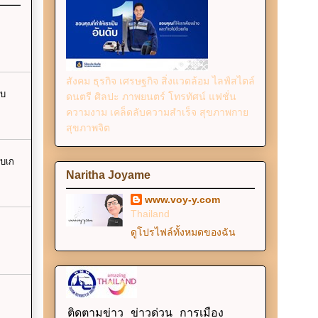
สังคม ธุรกิจ เศรษฐกิจ สิ่งแวดล้อม ไลฟ์สไตล์
ับ
ดนตรี ศิลปะ ภาพยนตร์ โทรทัศน์ แฟชั่น
ความงาม เคล็ดลับความสำเร็จ สุขภาพกาย
สุขภาพจิต
เบเก
Naritha Joyame
www.voy-y.com
Thailand
ดูโปรไฟล์ทั้งหมดของฉัน
ติดตามข่าว ข่าวด่วน การเมือง