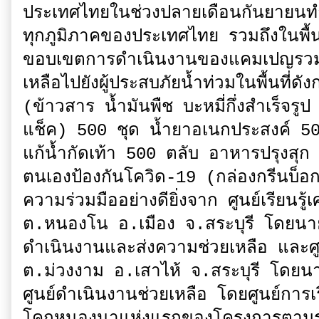
ประเทศไทยในช่วงปลายเดือนกันยายนทำใ
ทุกภูมิภาคของประเทศไทย รวมถึงในพื้นที
ขอบเขตการดำเนินงานของแคมเปญรวมพล
เหลือไปยังผู้ประสบภัยน้ำท่วมในพื้นที่ดั
(ข้าวสาร น้ำมันพืช บะหมี่กึ่งสำเร็จ
แช็ค) 500 ชุด น้ำยาอเนกประสงค์ 50
แก้น้ำกัดเท้า 500 ตลับ อาหารปรุงสุก
ตนเองป้องกันโควิด-19 (กล่องกรีนบ็อ
ความร่วมมืออย่างดียิ่งจาก ศูนย์เรียนรู
ต.หนองโน อ.เมือง จ.สระบุรี โดยนาย
ดำเนินงานและส่งความช่วยเหลือ และศู
ต.ม่วงงาม อ.เสาไห้ จ.สระบุรี โดยนา
ศูนย์ดำเนินงานช่วยเหลือ โดยศูนย์การ
โคกหนองนาแห่งแรกของโครงการตามรอยพ