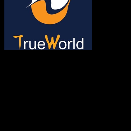
ช้าหมด อดนะจ้ะ เปิดแค่พีเรี
กระเป๋า 20 กก. 🌐 กดจองทัว
@gotrueworld คลิ้ก https
จองทัวร์ 02-2121-037, 0
308-7522, (ทุกวัน) 📱 06
#trueworld #trueworldtrav