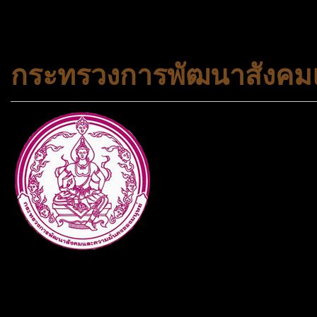
#korea #busan #ทัวร์ไฟไหม้
กระทรวงการพัฒนาสังคมแ
กระทรวงการพัฒนาสังคมและคว
ประเภทกระทรวงของไทย ทำหน้า