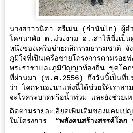
นางสาววนิดา ศรีเม่น (กำนันไก่) ผู้อ
โคกนาศัย ต.ม่วงงาม อ.เสาไห้ซึ่งเป็นศู
หนึ่งของเครือข่ายกสิกรรมธรรมชาติ จั
ภูมิใจที่เป็นเครือข่ายโครงการตามรอยพ
พระราชาและภูมิปัญญาท้องถิ่น ขุดโคกห
ที่ผ่านมา (พ.ศ.2556) ถึงวันนี้เป็นที่ป
ว่า โคกหนองนาแห่งนี้ได้ช่วยให้เราสา
จะโรคระบาดหรือน้ำท่วม และยังช่วยเหลือ
ติดตามรายละเอียดเพิ่มเติมของแคมเปญ
ในโครงการ
“พลังคนสร้างสรรค์โลก 