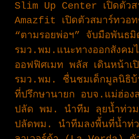
Slim Up Center เปิดตัวส
Amazfit เปิดตัวสมาร์ทวอท
“ตามรอยพ่อฯ” จับมือพันธมิ
รมว.พม.แนะทางออกสังคมไท
ออฟฟิศเมท พลัส เดินหน้าเปิ
รมว.พม. ชื่นชมเด็กมูลนิธ
ที่ปรึกษานายก อบจ.แม่ฮ่อ
ปลัด พม. นำทีม ลุยน้ำท่ว
ปลัดพม. นำทีมลงพื้นที่น้ำท่