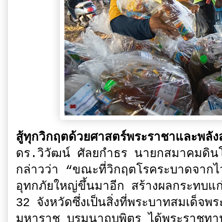
สู้ทุกวิกฤตด้วยศาสตร์พระราชาและพลัง
ดร.วิวัฒน์ ศัลยกำธร นายกสมาคมดินโลก
กล่าวว่า “ขณะที่วิกฤตโรคระบาดจากไวร
อุทกภัยใหญ่ขึ้นมาอีก สร้างผลกระทบแ
32 จังหวัดซึ่งเป็นสิ่งที่พระบาทสมเด็
มหาราช บรมนาถบพิตร ได้พระราชทาน