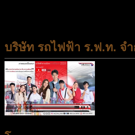
และความเสมอภาคในสังคม การ
สถาบันครอบครัวและชุมชน
บริษัท รถไฟฟ้า ร.ฟ.ท. จำ