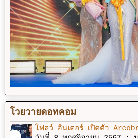
โวยวายดอทคอม
โฟลว์ อินเตอร์ เปิดตัว Arcobr
วันที่ 8 พฤศจิกายน 2567 : บร