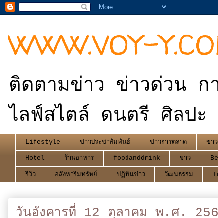
WWW.VOY-Y.C
ติดตามข่าว ข่าวด่วน กา
ไลฟ์สไตล์ ดนตรี ศิลปะ 
Lifestyle
ข่าวประชาสัมพันธ์
ข่าวการตลาด
ข่าว
Hotel
ร้านอาหาร
foodanddrink
ข่าว
Be
รีวิว
อสังหาริมทรัพย์
ปฏิทินข่าว
วัฒนธรรม
I
วันอังคารที่ 12 ตุลาคม พ.ศ. 25