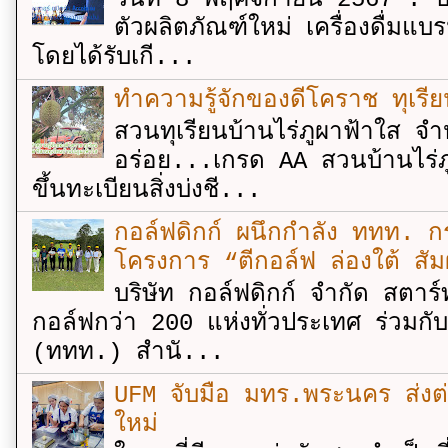
ตัวผลิตภัณฑ์ใหม่ เครื่องดื่ม
โดยได้รับเกี...
ทำความรู้จักของดีโคราช ทุเรีย
สวนทุเรียนบ้านไร่ภูผาฟ้าใส จำ
อร่อย...เกรด AA สวนบ้านไร่ภู
ขึ้นทะเบียนสิ่งบ่งชี...
กอล์ฟดิกก์ ผนึกกำลัง ททท. กร
โครงการ “ตีกอล์ฟ ล่องใต้ สัม
บริษัท กอล์ฟดิกก์ จำกัด สตาร์
กอล์ฟกว่า 200 แห่งทั่วประเทศ ร่วมกั
(ททท.) สำนั...
UFM จับมือ มทร.พระนคร ส่งต่ออง
ใหม่