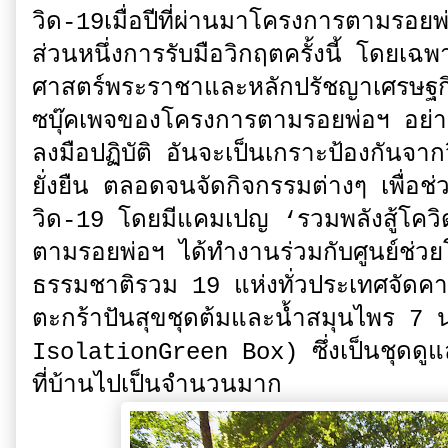
วิด-19เมื่อปีที่ผ่านมาโครงการตามรอยพ่
ส่วนหนึ่งการรับมือวิกฤตครั้งนี้ โดยเฉพา
ศาสตร์พระราชาและหลักปรัชญาเศรษฐกิ
ซบุ๊คเพจของโครงการตามรอยพ่อฯ อย่างต่
ลงมือปฏิบัติ อันจะเป็นเกราะป้องกันจา
ยั่งยืน ตลอดจนจัดกิจกรรมต่างๆ เพื่อช่
วิด-19 โดยมีแคมเปญ ‘รวมพลังสู้โควิด
ตามรอยพ่อฯ ได้ทำงานร่วมกับศูนย์ช่ว
ธรรมชาติรวม 19 แห่งทั่วประเทศจัดค
ตะกร้าปันสุขชุดต้มและน้ำสมุนไพร 7 
IsolationGreen Box) ซึ่งเป็นชุดดูแลตั
ที่บ้านไปเป็นจำนวนมาก