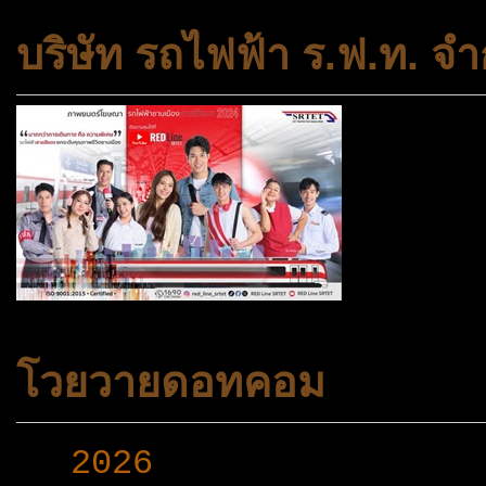
บริษัท รถไฟฟ้า ร.ฟ.ท. จำ
โวยวายดอทคอม
►
2026
(165)