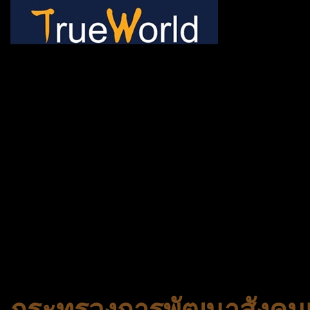
ช้าหมด อดนะจ้ะ เปิดแค่พีเรี
กระเป๋า 20 กก. 🌐 กดจองทัว
@gotrueworld คลิ้ก https
จองทัวร์ 02-2121-037, 0
308-7522, (ทุกวัน) 📱 06
#trueworld #trueworldtrav
#korea #busan #ทัวร์ไฟไหม้
กระทรวงการพัฒนาสังคมแ