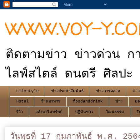
WWW.VOY-Y.C
ติดตามข่าว ข่าวด่วน กา
ไลฟ์สไตล์ ดนตรี ศิลปะ 
Lifestyle
ข่าวประชาสัมพันธ์
ข่าวการตลาด
ข่าว
Hotel
ร้านอาหาร
foodanddrink
ข่าว
Be
รีวิว
อสังหาริมทรัพย์
ปฏิทินข่าว
วัฒนธรรม
I
วันพุธที่ 17 กุมภาพันธ์ พ.ศ. 256