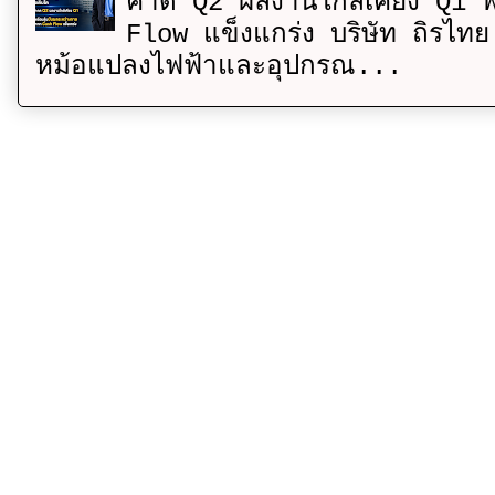
คาด Q2 ผลงานใกล้เคียง Q1 พ
Flow แข็งแกร่ง บริษัท ถิรไท
หม้อแปลงไฟฟ้าและอุปกรณ...