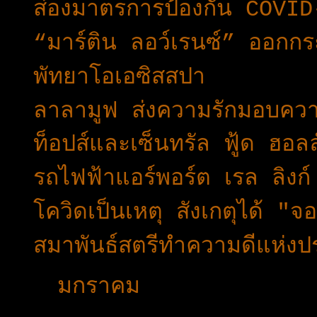
ส่องมาตรการป้องกัน COVID-
“มาร์ติน ลอว์เรนซ์” ออกกร
พัทยาโอเอซิสสปา
ลาลามูฟ ส่งความรักมอบความ
ท็อปส์และเซ็นทรัล ฟู้ด ฮอลล
รถไฟฟ้าแอร์พอร์ต เรล ลิง
โควิดเป็นเหตุ​ สังเกตุได้ "
สมาพันธ์สตรีทำความดีแห่
►
มกราคม
(17)