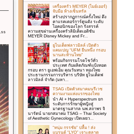
เครื่องครัว MEYER (ไมย์เออร์)
จับมือ ห้างเซ็นทรัล
สร้างปรากฏการณ์ครั้งใหม่ ดึง
คาแรคเตอร์การ์ตูนดัง ระดับ
ไอคอนิกของโลก รังสรรค์
ความสุขผ่านเครื่องครัวลิมิเต็ดเอดิชัน
iss
MEYER Disney Mickey and Fr...
ยูไนเต็ดฟลาวมิลล์ เปิดตัว
แคมเปญ “UFM ยืนหนึ่ง กรอบ
นานสะท้านไทย”
พร้อมกิจกรรมโรดโชว์ทั่ว
ประเทศ กับผลิตภัณฑ์แป้งทอด
กรอบ ตรา ยูเอฟเอ็ม คุณวันทนา ทองไทย
ประธานกรรมการบริหาร บริษัท ยูไนเต็ดฟ
ลาวมิลล์ จำกัด (มหา...
TSAG เปิดตัวสมาคมนรีเวช
ความงามแห่งแรกของไทย
นำ AI + Hyperspectrum ยก
ระดับการรักษาผู้หญิงสู่
มาตรฐานสากล นพ.สถาพร จิ
นารัตน์ นายกสมาคม TSAG – Thai Society
of Aesthetic Gynecology เปิดเผยว...
“หนุ่ม กรรชัย” ปลื้ม ! ส่ง
แบรนด์ “LYO” เจาะตลาด