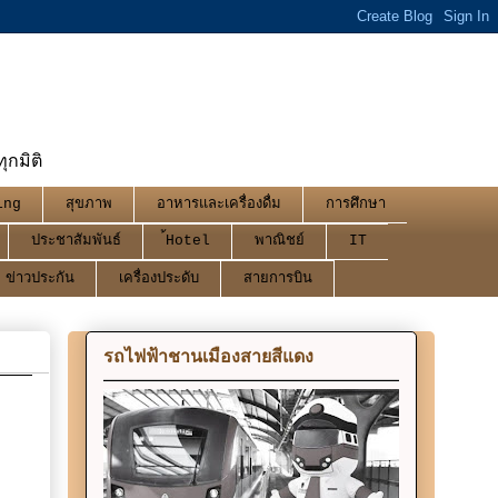
กมิติ
ing
สุขภาพ
อาหารและเครื่องดื่ม
การศึกษา
ประชาสัมพันธ์
้Hotel
พาณิชย์
IT
ข่าวประกัน
เครื่องประดับ
สายการบิน
รถไฟฟ้าชานเมืองสายสีแดง