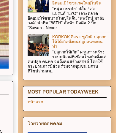
อีคอมเมิร์ซขนาดใหญ่ในจีน
“หนุ่ม กรรชัย” ปลื้ม ! ส่ง
แบรนด์ “LYO” เจาะตลาด
อีคอมเมิร์ซขนาดใหญ่ในจีน “นพรัตน์ มาลัย
วงค์” นำทีม “88TH” ลัดฟ้า ปิดดีล 2 บิ๊ก
“Suwan - Nexor...
KORKOK อิสระ ชูภักดี ปลุกกก
ให้ได้เกิดทั้งคนปลูกคนทอคน
ทำ
“ปลุกกกให้เกิด” ผ่านการสร้าง
ระบบนิเวศที่เชื่อมโยงกันตั้งแต่
คนปลูก คนทอ จนถึงคนสร้างสรรค์ โดยใช้
กระบวนการมีส่วนร่วมจากชุมชน ผสาน
ดีไซน์ร่วมสม...
MOST POPULAR TODAYWEEK
หน้าแรก
โวยวายดอทคอม
ับ