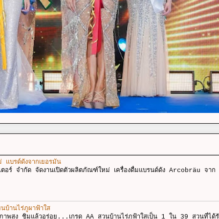
ม่ แบรด์ดังจากเยอรมัน
ตอร์ จำกัด จัดงานเปิดตัวผลิตภัณฑ์ใหม่ เครื่องดื่มแบรนด์ดัง Arcobräu จาก
ยนบ้านไร่ภูผาฟ้าใส
ณภาพสูง ชิมแล้วอร่อย...เกรด AA สวนบ้านไร่ภูฟ้าใสเป็น 1 ใน 39 สวนที่ได้ร