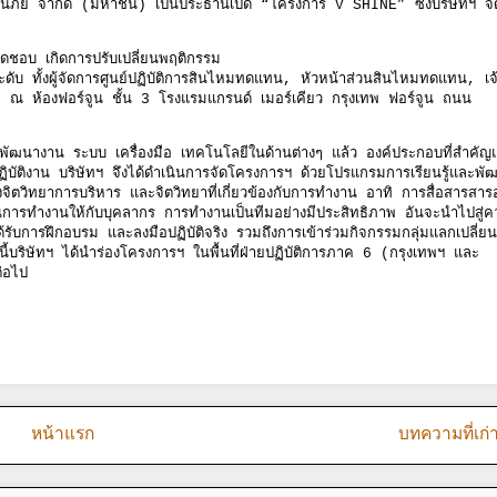
ะกันภัย จำกัด (มหาชน) เป็นประธานเปิด “โครงการ V SHINE” ซึ่งบริษัทฯ จัด
ผิดชอบ เกิดการปรับเปลี่ยนพฤติกรรม
ดับ ทั้งผู้จัดการศูนย์ปฏิบัติการสินไหมทดแทน, หัวหน้าส่วนสินไหมทดแทน, เจ
หาย ณ ห้องฟอร์จูน ชั้น 3 โรงแรมแกรนด์ เมอร์เคียว กรุงเทพ ฟอร์จูน ถนน
พัฒนางาน ระบบ เครื่องมือ เทคโนโลยีในด้านต่างๆ แล้ว องค์ประกอบที่สำคัญ
ปฏิบัติงาน บริษัทฯ จึงได้ดำเนินการจัดโครงการฯ ด้วยโปรแกรมการเรียนรู้และพั
ิทยาการบริหาร และจิตวิทยาที่เกี่ยวข้องกับการทำงาน อาทิ การสื่อสารสารอ
นการทำงานให้กับบุคลากร การทำงานเป็นทีมอย่างมีประสิทธิภาพ อันจะนำไปสู่
ด้รับการฝึกอบรม และลงมือปฏิบัติจริง รวมถึงการเข้าร่วมกิจกรรมกลุ่มแลกเปลี่ยน
้บริษัทฯ ได้นำร่องโครงการฯ ในพื้นที่ฝ่ายปฏิบัติการภาค 6 (กรุงเทพฯ และ
่อไป
หน้าแรก
บทความที่เก่