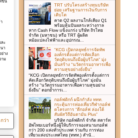
ขึ้น
TRT ปรับโครงสร้างทุนบริษัท
ย่อย เสริมฐานการเงินรับการ
เติบโต
คาด Q2 ผลงานใกล้เคียง Q1
้า
พร้อมลุ้นปันผลระหว่างกาล
หาก Cash Flow แข็งแกร่ง บริษัท ถิรไทย
จำกัด (มหาชน) หรือ TRT ผู้ผลิต
หม้อแปลงไฟฟ้าและอุปกรณ...
และ
ฒนา
“KCG เปิดกลยุทธ์การจัดทัพ
ย่าง
องค์กรตั้งแต่การคัดเลือก
ความ
วัตถุดิบจนถึงมือผู้บริโภค” มุ่ง
มั่นสร้าง “นวัตกรรมอาหารเพื่อ
ความสุขอย่างยั่งยืน”
“KCG เปิดกลยุทธ์การจัดทัพองค์กรตั้งแต่การ
คัดเลือกวัตถุดิบจนถึงมือผู้บริโภค” มุ่งมั่น
สร้าง “นวัตกรรมอาหารเพื่อความสุขอย่าง
ยั่งยืน” ตอกย้ำการเ...
กอล์ฟดิกก์ ผนึกกำลัง ททท.
กระตุ้นการท่องเที่ยวกีฬากอล์ฟ
ดโครงการ “ตีกอล์ฟ ล่องใต้
สัมผัสวิถีอันดามัน Plus”
บริษัท กอล์ฟดิกก์ จำกัด สตาร์ท
ากว่า
อัพไทยเบอร์หนึ่งผู้ให้บริการจองสนามกอล์ฟ
กว่า 200 แห่งทั่วประเทศ ร่วมกับ การท่อง
เที่ยวแห่งประเทศไทย (ททท.) สำนั...