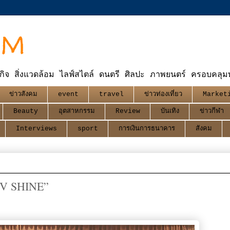
OM
กิจ สิ่งแวดล้อม ไลฟ์สไตล์ ดนตรี ศิลปะ ภาพยนตร์ ครอบคลุมทุ
ข่าวสังคม
event
travel
ข่าวท่องเที่ยว
Market
Beauty
อุตสาหกรรม
Review
บันเทิง
ข่าวกีฬา
Interviews
sport
การเงินการธนาคาร
สังคม
“V SHINE”