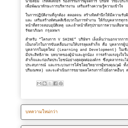
​นายสยม โรหิตเสถียร รองกรรมการผู้จัดการ บริษัท วิริยะปร
เพื่อพัฒนาทักษะการบริหารงาน เสริมสร้างความรู้ความเข้าใจ
ในการปฏิบัติงานที่ถูกต้อง ตลอดจน สร้างจิตสำนึกให้มีความรับ
และ เสริมสร้างทัศนคติเชิงบวกในการทำงาน ให้กับบุคลากรทุกระ
หน้าที่ตรวจสอบอุบัติเหตุ และเจ้าหน้าที่สรุปรายการความเสีย
รัชดาภิเษก กรุงเทพฯ
​สำหรับ “โครงการ V SHINE” บริษัทฯ เล็งเห็นว่านอกจากการ
เป็นกลไกในการขับเคลื่อนงานให้บรรลุผลสำเร็จ คือ บุคลากรผู้
บุคลากรในยุคใหม่ (Learning and Development) ในเชิงจิตว
มีประสิทธิภาพ บทบาทของผู้นำและลูกน้อง การสร้างแรงจูงใจใ
สำเร็จและก่อเกิดประโยชน์อย่างสุดสุดต่อองค์กร ซึ่งบุคลากรจะไ
ประสบการณ์ และกระบวนการโค้ชโดยวิทยากรผู้ทรงคุณวุฒิ ทั้งนี
ปริมณฑล) และจะดำเนินการขยายผลโครงการไปยังภาคอื่นๆ ต
บทความใหม่กว่า