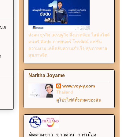
เบเก
สังคม ธุรกิจ เศรษฐกิจ สิ่งแวดล้อม ไลฟ์สไตล์
ดนตรี ศิลปะ ภาพยนตร์ โทรทัศน์ แฟชั่น
ความงาม เคล็ดลับความสำเร็จ สุขภาพกาย
สุขภาพจิต
ก
Naritha Joyame
www.voy-y.com
Thailand
ดูโปรไฟล์ทั้งหมดของฉัน
ติดตามข่าว ข่าวด่วน การเมือง