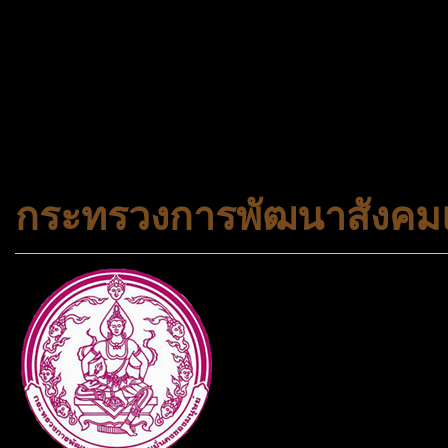
จองทัวร์ 02-2121-037, 0
308-7522, (ทุกวัน) 📱 06
#trueworld #trueworldtrav
#korea #busan #ทัวร์ไฟไหม้
กระทรวงการพัฒนาสังคมแ