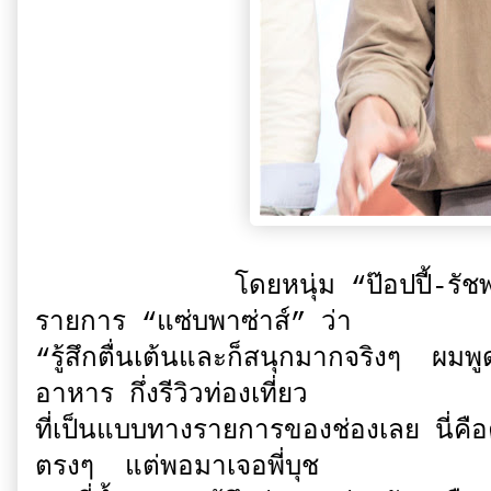
โดยหนุ่ม “ป๊อปปี้-รัชพงศ์” ก็ได้
รายการ “แซ่บพาซ่าส์” ว่า
“รู้สึกตื่นเต้นและก็สนุกมากจริงๆ ผมพู
อาหาร กึ่งรีวิวท่องเที่ยว
ที่เป็นแบบทางรายการของช่องเลย นี่คือ
ตรงๆ แต่พอมาเจอพี่บุช