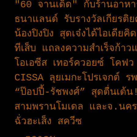
"60 จานเด็ด" กับร้านอาหาร 
ธนาแลนด์ รับรางวัลเกียรติ
น้องปิงปิง สุดเจ๋งได้ไอเดีย
ทีเส็บ แถลงความสำเร็จก้า
โอเอซีส เทอร์ควอยซ์ โคฟว 
CISSA ลุยเมกะโปรเจกต์ ร
“ป๊อปปี้-รัชพงศ์” สุดตื่นเต้น
สามพรานโมเดล และจ.นครปฐม
ฉั่วฮะเส็ง สควีซ