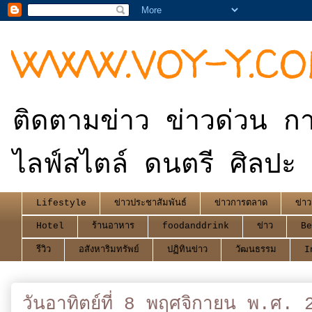
WWW.VOY-Y.C
ติดตามข่าว ข่าวด่วน กา
ไลฟ์สไตล์ ดนตรี ศิลปะ 
Lifestyle
ข่าวประชาสัมพันธ์
ข่าวการตลาด
ข่าว
Hotel
ร้านอาหาร
foodanddrink
ข่าว
Be
รีวิว
อสังหาริมทรัพย์
ปฏิทินข่าว
วัฒนธรรม
I
วันอาทิตย์ที่ 8 พฤศจิกายน พ.ศ. 