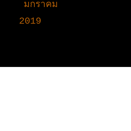
►
มกราคม
(13)
►
2019
(160)
www.voy-y.com. บริษ