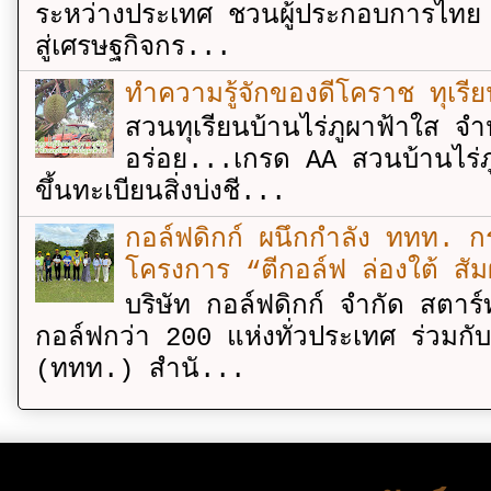
ระหว่างประเทศ ชวนผู้ประกอบการไทย 
สู่เศรษฐกิจกร...
ทำความรู้จักของดีโคราช ทุเรีย
สวนทุเรียนบ้านไร่ภูผาฟ้าใส จำ
อร่อย...เกรด AA สวนบ้านไร่ภู
ขึ้นทะเบียนสิ่งบ่งชี...
กอล์ฟดิกก์ ผนึกกำลัง ททท. กร
โครงการ “ตีกอล์ฟ ล่องใต้ สัม
บริษัท กอล์ฟดิกก์ จำกัด สตาร์
กอล์ฟกว่า 200 แห่งทั่วประเทศ ร่วมกั
(ททท.) สำนั...