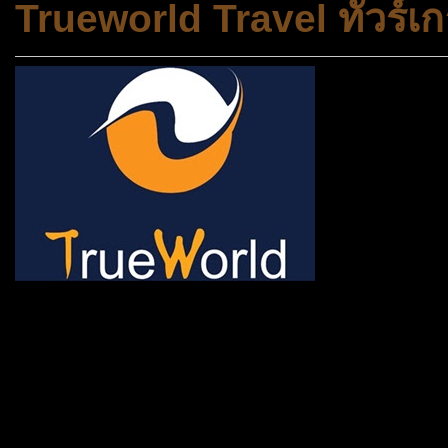
Trueworld Travel ทัวร์เก
ช้าหมด อดนะจ้ะ เปิดแค่พีเรี
กระเป๋า 20 กก. 🌐 กดจองทัว
@gotrueworld คลิ้ก https