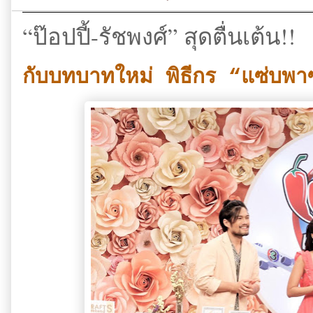
“ป๊อปปี้-รัชพงศ์” สุดตื่นเต้น!!
กับบทบาทใหม่ พิธีกร “แซ่บพาซ่