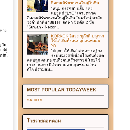
อีคอมเมิร์ซขนาดใหญ่ในจีน
“หนุ่ม กรรชัย” ปลื้ม ! ส่ง
แบรนด์ “LYO” เจาะตลาด
อีคอมเมิร์ซขนาดใหญ่ในจีน “นพรัตน์ มาลัย
วงค์” นำทีม “88TH” ลัดฟ้า ปิดดีล 2 บิ๊ก
“Suwan - Nexor...
าทาง
KORKOK อิสระ ชูภักดี ปลุกกก
ให้ได้เกิดทั้งคนปลูกคนทอคน
่กับ
ทำ
ก่ผู้
“ปลุกกกให้เกิด” ผ่านการสร้าง
ระบบนิเวศที่เชื่อมโยงกันตั้งแต่
ลกชัน
คนปลูก คนทอ จนถึงคนสร้างสรรค์ โดยใช้
กระบวนการมีส่วนร่วมจากชุมชน ผสาน
ดีไซน์ร่วมสม...
MOST POPULAR TODAYWEEK
หน้าแรก
โวยวายดอทคอม