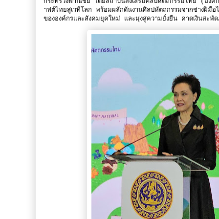
กระทรวงพาณิชย์ โดยสถาบันส่งเสริมศิลปหัตถกรรมไทย (อ
าฟต์ไทยสู่เวทีโลก พร้อมผลักดันงานศิลปหัตถกรรมจากช่างฝี
ขององค์กรและสังคมยุคใหม่ และมุ่งสู่ความยั่งยืน คาดเงินสะ