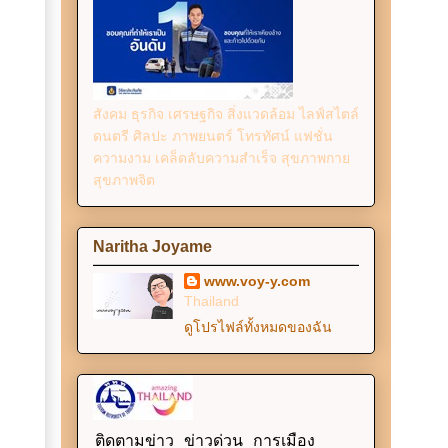
สังคม ธุรกิจ เศรษฐกิจ สิ่งแวดล้อม ไลฟ์สไตล์
ดนตรี ศิลปะ ภาพยนตร์ โทรทัศน์ แฟชั่น
ความงาม เคล็ดลับความสำเร็จ สุขภาพกาย
สุขภาพจิต
Naritha Joyame
www.voy-y.com
Thailand
ดูโปรไฟล์ทั้งหมดของฉัน
ติดตามข่าว ข่าวด่วน การเมือง