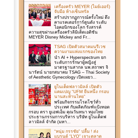
เครื่องครัว MEYER (ไมย์เออร์)
จับมือ ห้างเซ็นทรัล
สร้างปรากฏการณ์ครั้งใหม่ ดึง
คาแรคเตอร์การ์ตูนดัง ระดับ
ไอคอนิกของโลก รังสรรค์
ความสุขผ่านเครื่องครัวลิมิเต็ดเอดิชัน
MEYER Disney Mickey and Fr...
TSAG เปิดตัวสมาคมนรีเวช
ความงามแห่งแรกของไทย
นำ AI + Hyperspectrum ยก
ระดับการรักษาผู้หญิงสู่
มาตรฐานสากล นพ.สถาพร จิ
นารัตน์ นายกสมาคม TSAG – Thai Society
of Aesthetic Gynecology เปิดเผยว...
ยูไนเต็ดฟลาวมิลล์ เปิดตัว
แคมเปญ “UFM ยืนหนึ่ง กรอบ
นานสะท้านไทย”
พร้อมกิจกรรมโรดโชว์ทั่ว
ประเทศ กับผลิตภัณฑ์แป้งทอด
กรอบ ตรา ยูเอฟเอ็ม คุณวันทนา ทองไทย
ประธานกรรมการบริหาร บริษัท ยูไนเต็ดฟ
ลาวมิลล์ จำกัด (มหา...
“หนุ่ม กรรชัย” ปลื้ม ! ส่ง
แบรนด์ “LYO” เจาะตลาด