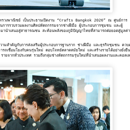
รกระทรวงพาณิชย์ เป็นประธานเปิดงาน “Crafts Bangkok 2026” ณ ศูนย์การ
ำคัญในการรวบรวมผลงานศิลปหัตถกรรมจากช่างฝีมือ ผู้ประกอบการชุมชน และผู้
ใจมานำเสนอสู่สาธารณชน สะท้อนพลังของภูมิปัญญาไทยที่สามารถต่อยอดสู่มูลค่
วามสำคัญกับการส่งเสริมผู้ประกอบการฐานราก ช่างฝีมือ และธุรกิจชุมชน ควบคู
ถเชื่อมโยงกับคนรุ่นใหม่ ตอบโจทย์ตลาดสมัยใหม่ และสร้างรายได้อย่างยั่งยืนแ
 รายจากทั่วประเทศ รวมถึงกลุ่มช่างหัตถกรรมรุ่นใหม่ที่นำเสนอผลงานและคอลเ