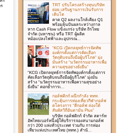
นคร
TRT ปรับโครงสร้างทุนบริษัท
าร
ย่อย เสริมฐานการเงินรับการ
เติบโต
คาด Q2 ผลงานใกล้เคียง Q1
พร้อมลุ้นปันผลระหว่างกาล
หาก Cash Flow แข็งแกร่ง บริษัท ถิรไทย
จำกัด (มหาชน) หรือ TRT ผู้ผลิต
หม้อแปลงไฟฟ้าและอุปกรณ...
“KCG เปิดกลยุทธ์การจัดทัพ
องค์กรตั้งแต่การคัดเลือก
วัตถุดิบจนถึงมือผู้บริโภค” มุ่ง
มั่นสร้าง “นวัตกรรมอาหารเพื่อ
ความสุขอย่างยั่งยืน”
“KCG เปิดกลยุทธ์การจัดทัพองค์กรตั้งแต่การ
คัดเลือกวัตถุดิบจนถึงมือผู้บริโภค” มุ่งมั่น
สร้าง “นวัตกรรมอาหารเพื่อความสุขอย่าง
ยั่งยืน” ตอกย้ำการเ...
กอล์ฟดิกก์ ผนึกกำลัง ททท.
กระตุ้นการท่องเที่ยวกีฬากอล์ฟ
ดโครงการ “ตีกอล์ฟ ล่องใต้
สัมผัสวิถีอันดามัน Plus”
บริษัท กอล์ฟดิกก์ จำกัด สตาร์ท
อัพไทยเบอร์หนึ่งผู้ให้บริการจองสนามกอล์ฟ
กว่า 200 แห่งทั่วประเทศ ร่วมกับ การท่อง
เที่ยวแห่งประเทศไทย (ททท.) สำนั...