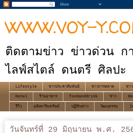
WWW.VOY-Y.C
ติดตามข่าว ข่าวด่วน กา
ไลฟ์สไตล์ ดนตรี ศิลปะ 
Lifestyle
ข่าวประชาสัมพันธ์
ข่าวการตลาด
ข่าว
Hotel
ร้านอาหาร
foodanddrink
ข่าว
Be
รีวิว
อสังหาริมทรัพย์
ปฏิทินข่าว
วัฒนธรรม
I
วันจันทร์ที่ 29 มิถุนายน พ.ศ. 25