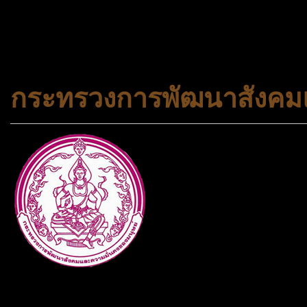
#trueworld #trueworldtrav
#korea #busan #ทัวร์ไฟไหม้
กระทรวงการพัฒนาสังคมแ
กระทรวงการพัฒนาสังคมและคว