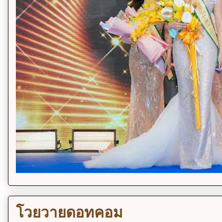
โวยวายดอทคอม