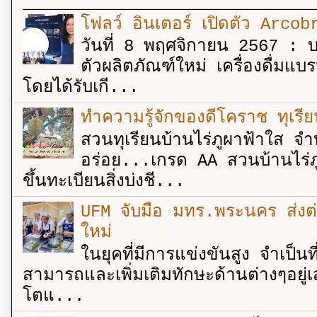
โฟลว์ อินเตอร์ เปิดตัว Arcobr
วันที่ 8 พฤศจิกายน 2567 : บร
ตัวผลิตภัณฑ์ใหม่ เครื่องดื่ม
โดยได้รับเกี...
ทำความรู้จักของดีโคราช ทุเรีย
สวนทุเรียนบ้านไร่ภูผาฟ้าใส จำ
อร่อย...เกรด AA สวนบ้านไร่ภู
ขึ้นทะเบียนสิ่งบ่งชี...
UFM จับมือ มทร.พระนคร ส่งต่ออง
ใหม่
ในยุคที่มีการแข่งขันสูง จำเป็น
สามารถและเพิ่มเติมทักษะด้านต่างๆอยู่เส
โตแ...