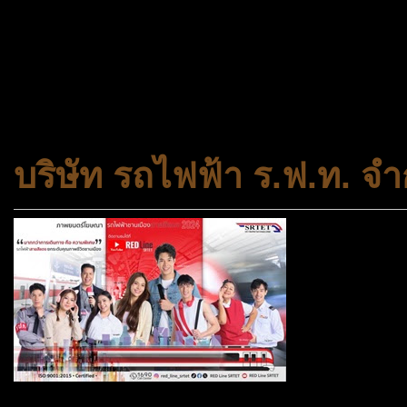
ประเภทกระทรวงของไทย ทำหน้า
และความเสมอภาคในสังคม การ
สถาบันครอบครัวและชุมชน
บริษัท รถไฟฟ้า ร.ฟ.ท. จำ