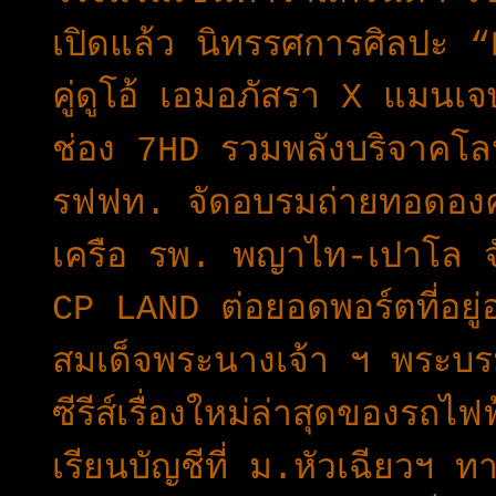
เปิดแล้ว นิทรรศการศิลป
คู่ดูโอ้ เอมอภัสรา ​X แมน
ช่อง 7HD รวมพลังบริจาคโลห
รฟฟท. จัดอบรมถ่ายทอดองค์
เครือ รพ. พญาไท-เปาโล จับ
CP LAND ต่อยอดพอร์ตที่อยู
สมเด็จพระนางเจ้า ฯ พระบ
ซีรีส์เรื่องใหม่ล่าสุดของร
เรียนบัญชีที่ ม.หัวเฉียวฯ ท