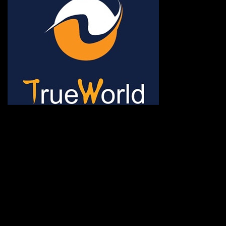
ช้าหมด อดนะจ้ะ เปิดแค่พีเรี
กระเป๋า 20 กก. 🌐 กดจองทัว
@gotrueworld คลิ้ก https
จองทัวร์ 02-2121-037, 0
308-7522, (ทุกวัน) 📱 06