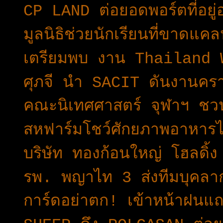
CP LAND ต่อยอดพอร์ตที่อยู
มูลนิธิช่วยนักเรียนที่ขาดแ
เตรียมพบ งาน Thailand
ศุภจี นำ SACIT ดันงานครา
คณะนิเทศศาสตร์ จุฬาฯ ชวน
สหฟาร์มโชว์ศักยภาพอาหาร
บริษัท ทองก้อนใหญ่ โฮลดิ้ง
รพ. พญาไท 3 ส่งทีมบุคลา
การ์ดอย่าตก! เข้าหน้าฝนแ