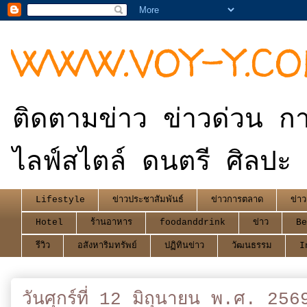
WWW.VOY-Y.C
ติดตามข่าว ข่าวด่วน กา
ไลฟ์สไตล์ ดนตรี ศิลปะ 
Lifestyle
ข่าวประชาสัมพันธ์
ข่าวการตลาด
ข่าว
Hotel
ร้านอาหาร
foodanddrink
ข่าว
Be
รีวิว
อสังหาริมทรัพย์
ปฏิทินข่าว
วัฒนธรรม
I
วันศุกร์ที่ 12 มิถุนายน พ.ศ. 256