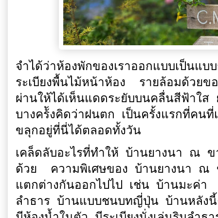
จำได้ว่าห้องพักของเราออกแบบเป็นแบบญี่
ระเบียงพื้นไม้หน้าห้อง รายล้อมด้วย
ผ่านให้ได้เห็นแดดระยับบนคลื่นสีฟ้าใส
บางคร้ังคิดว่าฝนตก เป็นครั้งแรกที่คนที่
ขลุกอยู่ที่นี่ได้ตลอดทั้งวัน
เคล็ดลับอะไรที่ทำให้ บ้านยางนา ณ ข
ด้วย ความพิเศษของ บ้านยางนา ณ ขาน
แตกต่างกันออกไปไป เช่น บ้านมะค่า 
ลำธาร บ้านแบบชนบทญี่ปุ่น บ้านหลังน
มีห้องน้ำในตัว มีระเบียงนั่งเล่นริมลำธ