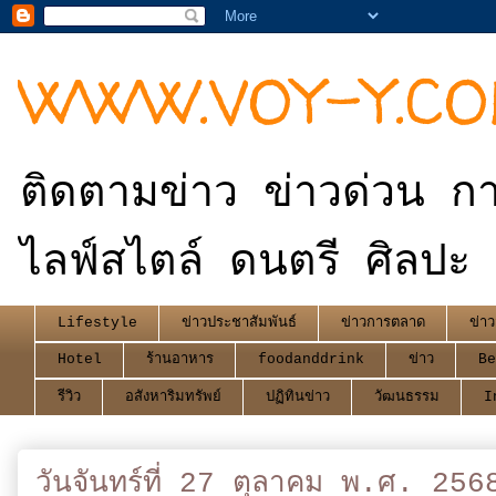
WWW.VOY-Y.C
ติดตามข่าว ข่าวด่วน กา
ไลฟ์สไตล์ ดนตรี ศิลปะ 
Lifestyle
ข่าวประชาสัมพันธ์
ข่าวการตลาด
ข่าว
Hotel
ร้านอาหาร
foodanddrink
ข่าว
Be
รีวิว
อสังหาริมทรัพย์
ปฏิทินข่าว
วัฒนธรรม
I
วันจันทร์ที่ 27 ตุลาคม พ.ศ. 256