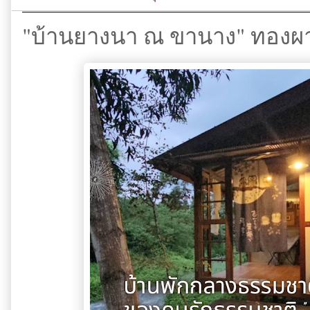
"บ้านยางนา ณ ขานาง" ทองผาภ