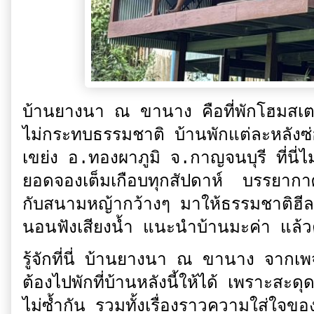
บ้านยางนา ณ ขานาง คือที่พักโฮมสเตย์เ
ไม่กระทบธรรมชาติ บ้านพักแต่ละหลังซ่อ
เขย่ง อ.ทองผาภูมิ จ.กาญจนบุรี ที่นี่
ยอดจองเต็มเกือบทุกสัปดาห์ บรรยากาศ
กับสนามหญ้ากว้างๆ มาให้ธรรมชาติฮี
นอนฟังเสียงน้ำ แนะนำบ้านมะค่า แล้ว
รู้จักที่นี่ บ้านยางนา ณ ขานาง จากเพจ
ต้องไปพักที่บ้านหลังนี้ให้ได้ เพราะส
ไม่ซ้ำกัน รวมทั้งเรื่องราวความใส่ใจของ