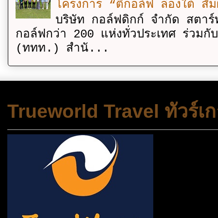
โครงการ “ตีกอล์ฟ ล่องใต้ สัม
บริษัท กอล์ฟดิกก์ จำกัด สตาร์
กอล์ฟกว่า 200 แห่งทั่วประเทศ ร่วมกั
(ททท.) สำนั...
Trueworld Travel ทัวร์เก