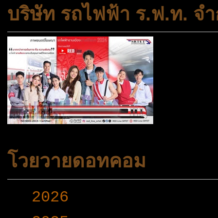
บริษัท รถไฟฟ้า ร.ฟ.ท. จำ
โวยวายดอทคอม
►
2026
(165)