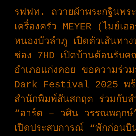
รฟฟท. ถวายผ้าพระกฐินพร
เครื่องครัว MEYER (ไมย์เออร
หนองบัวลำภู เปิดตัวเส้นทางท
ช่อง 7HD เปิดบ้านต้อนรับค
อำเภอแก่งคอย ขอความร่วมม
Dark Festival 2025 พร้อ
สำนักพิมพ์สันสกฤต ร่วมกับส
“อาร์ต – วศิน วรรณพฤกษ์”
เปิดประสบการณ์ “พักก่อนบ