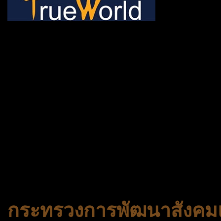
ช้าหมด อดนะจ้ะ เปิดแค่พีเรี
กระเป๋า 20 กก. 🌐 กดจองทัว
@gotrueworld คลิ้ก https
จองทัวร์ 02-2121-037, 0
308-7522, (ทุกวัน) 📱 06
#trueworld #trueworldtrav
#korea #busan #ทัวร์ไฟไหม้
กระทรวงการพัฒนาสังคมแ