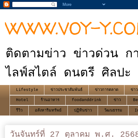
WWW.VOY-Y.C
ติดตามข่าว ข่าวด่วน กา
ไลฟ์สไตล์ ดนตรี ศิลปะ 
Lifestyle
ข่าวประชาสัมพันธ์
ข่าวการตลาด
ข่าว
Hotel
ร้านอาหาร
foodanddrink
ข่าว
Be
รีวิว
อสังหาริมทรัพย์
ปฏิทินข่าว
วัฒนธรรม
I
วันจันทร์ที่ 27 ตุลาคม พ.ศ. 256