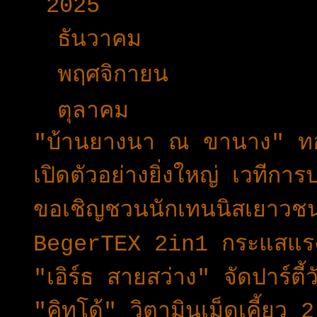
▼
2025
(365)
►
ธันวาคม
(33)
►
พฤศจิกายน
(25)
▼
ตุลาคม
(19)
"บ้านยางนา ณ ขานาง" ทองผ
เปิดตัวอย่างยิ่งใหญ่ เวท
ขอเชิญชวนนักเทนนิสเยาวชน
BegerTEX 2in1 กระแสแรง!
"เอิร์ธ สายสว่าง" จัดปาร์ตี้
"คิทโด้" วิตามินเม็ดเคี้ยว