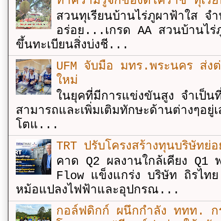
ทำความรู้จักของดีโคราช ทุเรีย
สวนทุเรียนบ้านไร่ภูผาฟ้าใส จำ
อร่อย...เกรด AA สวนบ้านไร่ภู
ขึ้นทะเบียนสิ่งบ่งชี...
UFM จับมือ มทร.พระนคร ส่งต่ออง
ใหม่
ในยุคที่มีการแข่งขันสูง จำเป็น
สามารถและเพิ่มเติมทักษะด้านต่างๆอยู่เส
โตแ...
TRT ปรับโครงสร้างทุนบริษัทย่
คาด Q2 ผลงานใกล้เคียง Q1 พ
Flow แข็งแกร่ง บริษัท ถิรไท
หม้อแปลงไฟฟ้าและอุปกรณ...
กอล์ฟดิกก์ ผนึกกำลัง ททท. กร