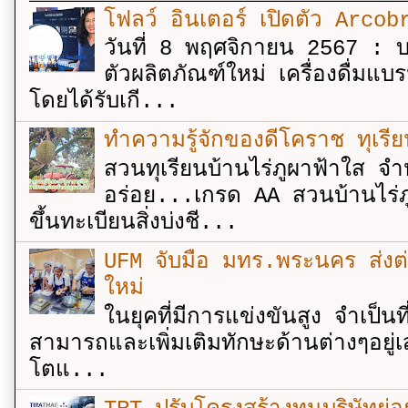
โฟลว์ อินเตอร์ เปิดตัว Arcobr
วันที่ 8 พฤศจิกายน 2567 : บร
ตัวผลิตภัณฑ์ใหม่ เครื่องดื่ม
โดยได้รับเกี...
ทำความรู้จักของดีโคราช ทุเรีย
สวนทุเรียนบ้านไร่ภูผาฟ้าใส จำ
อร่อย...เกรด AA สวนบ้านไร่ภู
ขึ้นทะเบียนสิ่งบ่งชี...
UFM จับมือ มทร.พระนคร ส่งต่ออง
ใหม่
ในยุคที่มีการแข่งขันสูง จำเป็น
สามารถและเพิ่มเติมทักษะด้านต่างๆอยู่เส
โตแ...