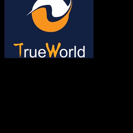
ช้าหมด อดนะจ้ะ เปิดแค่พีเรี
กระเป๋า 20 กก. 🌐 กดจองทัว
@gotrueworld คลิ้ก https
จองทัวร์ 02-2121-037, 0
308-7522, (ทุกวัน) 📱 06