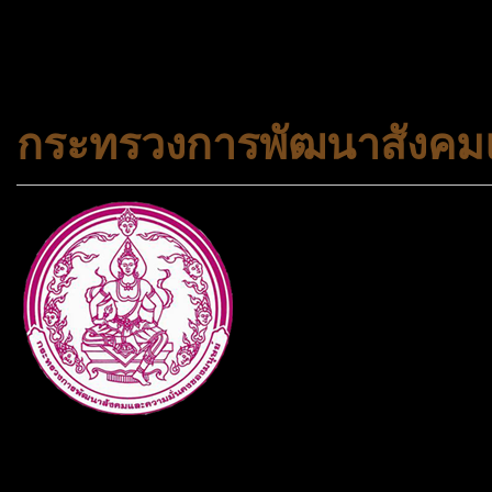
#trueworld #trueworldtrav
#korea #busan #ทัวร์ไฟไหม้
กระทรวงการพัฒนาสังคมแ
กระทรวงการพัฒนาสังคมและคว