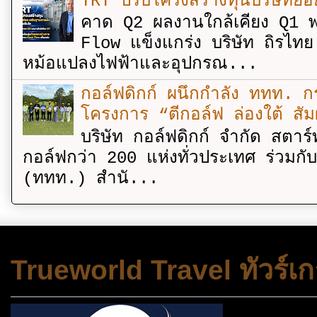
TRT ปรับโครงสร้างทุนบริษัทย่
คาด Q2 ผลงานใกล้เคียง Q1 พ
Flow แข็งแกร่ง บริษัท ถิรไท
หม้อแปลงไฟฟ้าและอุปกรณ...
กอล์ฟดิกก์ ผนึกกำลัง ททท. กร
โครงการ “ตีกอล์ฟ ล่องใต้ สัม
บริษัท กอล์ฟดิกก์ จำกัด สตาร์
กอล์ฟกว่า 200 แห่งทั่วประเทศ ร่วมกั
(ททท.) สำนั...
Trueworld Travel ทัวร์เก