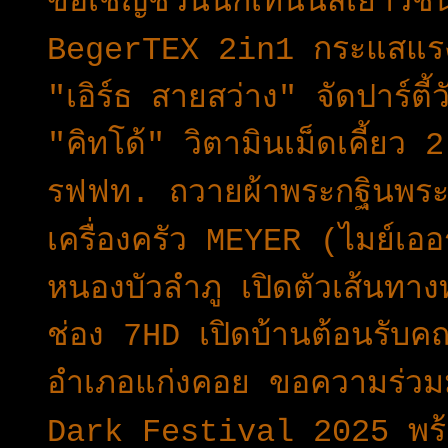
ขอเชิญชวนนักเทนนิสเยาวชน
BegerTEX 2in1 กระแสแรง!
"เอิร์ธ สายสว่าง" จัดปาร์ตี้
"คิทโด้" วิตามินเม็ดเคี้ยว
รฟฟท. ถวายผ้าพระกฐินพร
เครื่องครัว MEYER (ไมย์เออร
หนองบัวลำภู เปิดตัวเส้นทางท
ช่อง 7HD เปิดบ้านต้อนรับค
อำเภอแก่งคอย ขอความร่วมม
Dark Festival 2025 พร้อ