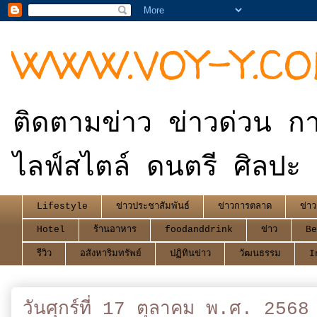
WWW.VOY-Y.C
ติดตามข่าว ข่าวด่วน กา
ไลฟ์สไตล์ ดนตรี ศิลปะ 
Lifestyle
ข่าวประชาสัมพันธ์
ข่าวการตลาด
ข่าว
Hotel
ร้านอาหาร
foodanddrink
ข่าว
Be
รีวิว
อสังหาริมทรัพย์
ปฏิทินข่าว
วัฒนธรรม
I
วันศุกร์ที่ 17 ตุลาคม พ.ศ. 2568